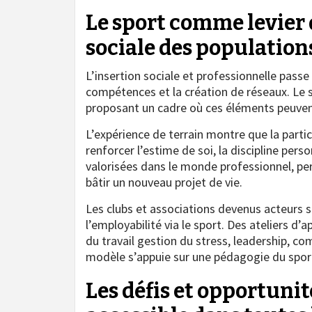
Le sport comme levier 
sociale des population
L’insertion sociale et professionnelle pass
compétences et la création de réseaux. Le s
proposant un cadre où ces éléments peuvent
L’expérience de terrain montre que la partic
renforcer l’estime de soi, la discipline perso
valorisées dans le monde professionnel, pe
bâtir un nouveau projet de vie.
Les clubs et associations devenus acteurs
l’employabilité via le sport. Des ateliers
du travail gestion du stress, leadership, c
modèle s’appuie sur une pédagogie du sport 
Les défis et opportunit