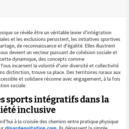
sique se révèle être un véritable levier d’intégration
les et les exclusions persistent, les initiatives sportives
rtage, de reconnaissance et d’égalité. Elles illustrent
ous devient un vecteur puissant de cohésion sociale et
e cette dynamique, des concepts comme
Tous incarnent la volonté d’unir diversité et collectivité
ns distinction, trouve sa place. Des territoires ruraux aux
ccessible et solidaire résonne avec engagement, à la fois
ion sociale.
 sports intégratifs dans la
iété inclusive
urd’hui à la croisée des chemins entre pratique physique
sur
dinardequitation.com
. Ils dépassent la simple