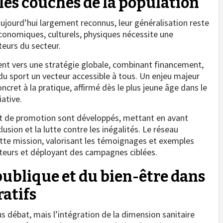
 les couches de la population
 aujourd’hui largement reconnus, leur généralisation reste
s économiques, culturels, physiques nécessite une
teurs du secteur.
ent vers une stratégie globale, combinant financement,
du sport un vecteur accessible à tous. Un enjeu majeur
ncret à la pratique, affirmé dès le plus jeune âge dans le
iative.
n et de promotion sont développés, mettant en avant
lusion et la lutte contre les inégalités. Le réseau
ette mission, valorisant les témoignages et exemples
acteurs et déployant des campagnes ciblées.
 publique et du bien-être dans
ratifs
lus débat, mais l’intégration de la dimension sanitaire