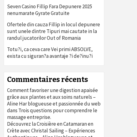
Seven Casino Fillip Fara Depunere 2025
nenumarate Gyrate Gratuite
Ofertele din cauza Fillip in locul depunere
sunt unele dintre Tipuri mai cautate in la
randul jucatorilor Out of Romania
Totu?i, ca ceva care Vei primi ABSOLVE,
exista cu siguran?a avantaje ?i de?inu?i
Commentaires récents
Comment favoriser une digestion apaisée
grâce aux plantes et aux soins naturels –
Aline Har blogueuse et passionnée du web
dans
Trois questions pour comprendre le
massage entreprise.
Découvrez la Croisière en Catamaran en
Crète avec Christal Sailing – Expériences