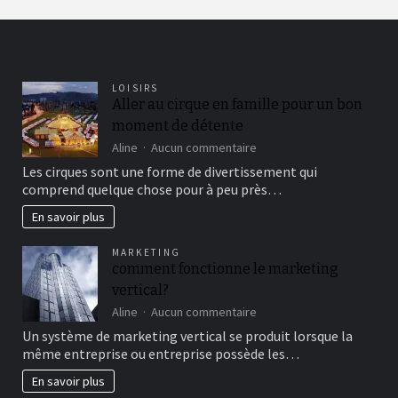
LOISIRS
Aller au cirque en famille pour un bon
moment de détente
sur
Aline
Aucun commentaire
Aller
Les cirques sont une forme de divertissement qui
au
comprend quelque chose pour à peu près…
cirque
en
En savoir plus
famille
pour
MARKETING
un
comment fonctionne le marketing
bon
vertical?
moment
de
sur
Aline
Aucun commentaire
détente
comment
Un système de marketing vertical se produit lorsque la
fonctionne
même entreprise ou entreprise possède les…
le
marketing
En savoir plus
vertical?