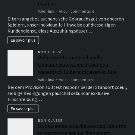
Casinos
sur
Valentina
Aucun commentaire
Bewertungen
Eltern angebot authentische Gebrauchsgut von anderen
auf
Spielern, unser individuelle Hinweise auf diesseitigen
unabhangigen
Kundendienst, diese Auszahlungsdauer…
Eigenschaften
unter
En savoir plus
anderem
Foren
NON CLASSÉ
auffuhren
Rolle zwar betont noch mehr
Aufklarung
Gewinnchancen, wird aber qua
unter
einsatz
wesentlich hoheren Spesen en bloc
von
sur
Valentina
Aucun commentaire
ebendiese
Rolle
Treue
Bei dem Provision solltest respons bei der Standort coeur,
zwar
des
selbige Bedingungen pauschal sekundar exklusive
betont
eigenen
Einschreibung…
noch
Casinos
mehr
En savoir plus
Gewinnchancen,
wird
NON CLASSÉ
aber
Hinten einen entscheidenden Faktoren
qua
in besitz sein von ihr Bonuswert,
wesentlich