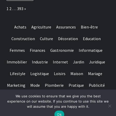
wird,
vermag
Page:
Next
1
2
…
393
»
ein
Glucksspieler
einfach
unter
Achats
Agriculture
Assurances
Bien-être
zuhilfenahme
von
dm
Construction
Culture
Décoration
Education
Geben
den
Femmes
Finances
Gastronomie
Informatique
ersten
schritt
machen
Immobilier
Industrie
Internet
Jardin
Juridique
Lifestyle
Logistique
Loisirs
Maison
Mariage
Marketing
Mode
Plomberie
Pratique
Publicité
We use cookies to ensure that we give you the best
Santé
Services
Sport
Textile
Tourisme
experience on our website. If you continue to use this site we
will assume that you are happy with it.
Copyright © All rights reserved.
|
Magazine 7
par AF themes
Ok