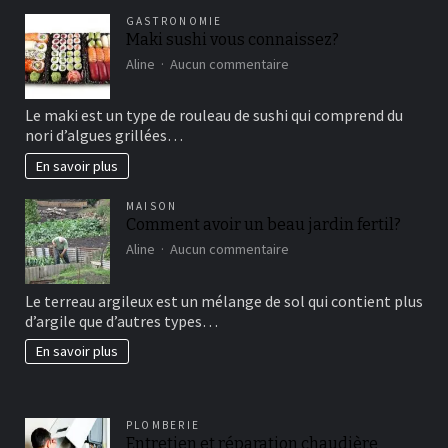
GASTRONOMIE
Maki sushi vous connaissez?
sur
Aline
Aucun commentaire
Maki
sushi
Le maki est un type de rouleau de sushi qui comprend du
vous
nori d’algues grillées…
connaissez?
En savoir plus
MAISON
Comment avoir un beau jardin fertil?
sur
Aline
Aucun commentaire
Comment
avoir
Le terreau argileux est un mélange de sol qui contient plus
un
d’argile que d’autres types…
beau
jardin
En savoir plus
fertil?
PLOMBERIE
Entretien et réparation chaudière