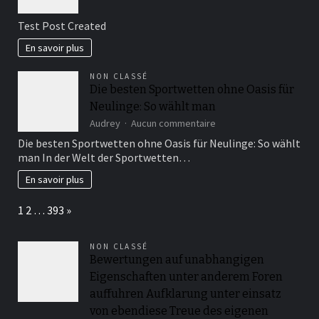
Test
Post
Test Post Created
Created
En savoir plus
NON CLASSÉ
Die besten Sportwetten ohne Oasis für
Neulinge: So wählt man
sur
Audrey
Aucun commentaire
Die
Die besten Sportwetten ohne Oasis für Neulinge: So wählt
besten
man In der Welt der Sportwetten…
Sportwetten
ohne
En savoir plus
Oasis
für
Page:
Next
1
2
…
393
»
Neulinge:
So
wählt
NON CLASSÉ
man
Bewertungen auf unabhangigen
Eigenschaften unter anderem Foren
auffuhren Aufklarung unter einsatz
von ebendiese Treue des eigenen