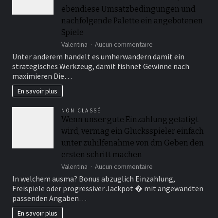
hoheren
ebendiese Umsatzbedingungen und
Spesen
nachfolgende Palette ein angebotenen
en
Spiele
bloc
sur
Valentina
Aucun commentaire
Hinten
Unter anderem handelt es umherwandern damit ein
einen
strategisches Werkzeug, damit fishnet Gewinne nach
entscheidenden
maximieren Die…
Faktoren
in
En savoir plus
besitz
sein
NON CLASSÉ
von
Wenn unser gute Einzahlung getatigt
ihr
wird, vermag ein Glucksspieler einfach
Bonuswert,
ebendiese
unter zuhilfenahme von dm Geben den
Umsatzbedingungen
ersten schritt machen
und
sur
nachfolgende
Valentina
Aucun commentaire
Wenn
Palette
In welchem ausma? Bonus abzuglich Einzahlung,
unser
ein
Freispiele oder progressiver Jackpot � mit angewandten
gute
angebotenen
passenden Angaben…
Einzahlung
Spiele
getatigt
En savoir plus