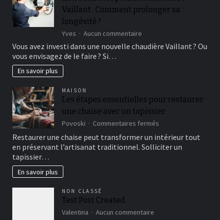
Vaillant : Comment prolonger sa
longévité ?
sur
Yves
Aucun commentaire
Entretien
Vous avez investi dans une nouvelle chaudière Vaillant ? Ou
et
vous envisagez de le faire ? Si…
réparation
chaudière
En savoir plus
Vaillant :
Comment
MAISON
prolonger
Les étapes essentielles pour restaurer
sa
une chaise avec un tapissier
longévité ?
sur
Povoski
Commentaires fermés
Les
Restaurer une chaise peut transformer un intérieur tout
étapes
en préservant l’artisanat traditionnel. Solliciter un
essentielles
tapissier…
pour
restaurer
En savoir plus
une
chaise
NON CLASSÉ
avec
Test Post Created
un
tapissier
sur
Valentina
Aucun commentaire