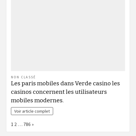
NON CLASSÉ
Les paris mobiles dans Verde casino les
casinos concernent les utilisateurs
mobiles modernes.
Voir article complet
Page:
Next
1
2
…
786
»