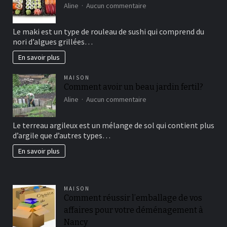
sur
Aline
Aucun commentaire
Maki
sushi
Le maki est un type de rouleau de sushi qui comprend du
vous
nori d’algues grillées…
connaissez?
En savoir plus
MAISON
Comment avoir un beau jardin fertil?
sur
Aline
Aucun commentaire
Comment
avoir
Le terreau argileux est un mélange de sol qui contient plus
un
d’argile que d’autres types…
beau
jardin
En savoir plus
fertil?
MAISON
Comment réussir l’emballage de vos
affaires pour votre déménagement à
Nancy