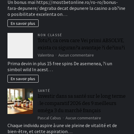
Un bonus mai https://mostbetonline.ro/ro-ro/bonus-
din
fara-depunere/ degraba decat depunere la casino a ob?ine
cauza
o posibilitate excelenta on…
Fillip
in
En savoir plus
locul
depunere
NON CLASSÉ
sunt
Totu?i, ca ceva care Vei primi ABSOLVE,
unele
exista cu siguran?a avantaje ?i de?inu?i
dintre
Tipuri
sur
Valentina
Aucun commentaire
mai
Totu?
Prima devin in plus 15 free spins De asemenea, ?i un
cautate
i,
simbol wild In acest…
in
ca
la
ceva
En savoir plus
randul
care
jucatorilor
Vei
Out
SANTÉ
primi
Investir dans sa santé sur le long terme
of
ABSOLVE,
Romania
: le comparatif 2026 des 9 meilleurs
exista
cu
oméga 3 du marché français
siguran?
sur
Pascal Cabus
Aucun commentaire
a
Investir
avantaje
Chaque individu aspire à une vie pleine de vitalité et de
dans
?
bien-être, et cette aspiration…
sa