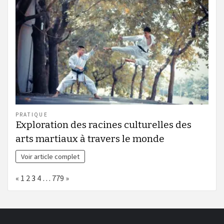
PRATIQUE
Exploration des racines culturelles des
arts martiaux à travers le monde
Voir article complet
Page:
Previous
Next
«
1
2
3
4
…
779
»