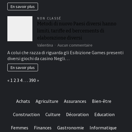
i
santé
En savoir plus
de?
sur
inu?
le
i
NON CLASSÉ
long
Metodi di nuovo Paesi diversi hanno
terme
limiti, tariffe ed bercements di
:
le
elaborazione diversi
comparatif
sur
Valentina
Aucun commentaire
2026
Metodi
A colui che razza di riguarda gli Esibizione Games presenti
des
di
9
diversi giochi da casino Negli…
nuovo
meilleurs
Paesi
En savoir plus
oméga
diversi
3
hanno
du
Page:
Previous
Next
«
1
2
3
4
…
390
»
limiti,
marché
tariffe
français
ed
bercements
Achats
Agriculture
Assurances
Bien-être
di
elaborazione
diversi
Construction
Culture
Décoration
Education
Femmes
Finances
Gastronomie
Informatique