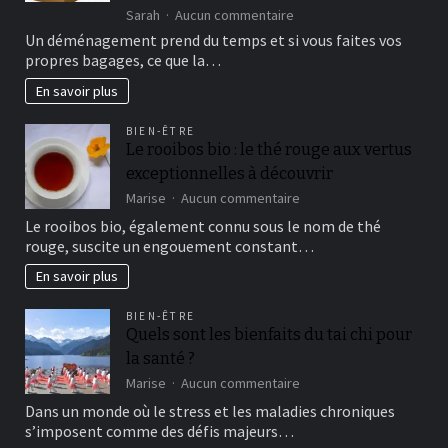
sur
Sarah
Aucun commentaire
Comment
Un déménagement prend du temps et si vous faites vos
réussir
propres bagages, ce que la…
l’emballage
de
En savoir plus
vos
affaires
BIEN-ÊTRE
pour
Le rooibos bio : le thé rouge aux vertus
votre
exceptionnelles à découvrir
déménagement
à
sur
Marise
Aucun commentaire
Nancy
Le
Le rooibos bio, également connu sous le nom de thé
rooibos
rouge, suscite un engouement constant…
bio
:
En savoir plus
le
thé
BIEN-ÊTRE
rouge
Quels sont les bienfaits du tai chi pour
aux
la santé ?
vertus
exceptionnelles
sur
Marise
Aucun commentaire
à
Quels
Dans un monde où le stress et les maladies chroniques
découvrir
sont
s’imposent comme des défis majeurs…
les