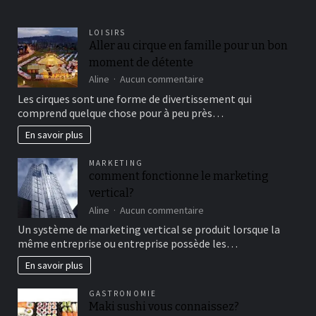
LOISIRS
Aller au cirque en famille pour un bon
moment de détente
sur
Aline
Aucun commentaire
Aller
Les cirques sont une forme de divertissement qui
au
comprend quelque chose pour à peu près…
cirque
en
En savoir plus
famille
pour
MARKETING
un
comment fonctionne le marketing
bon
vertical?
moment
de
sur
Aline
Aucun commentaire
détente
comment
Un système de marketing vertical se produit lorsque la
fonctionne
même entreprise ou entreprise possède les…
le
marketing
En savoir plus
vertical?
GASTRONOMIE
Maki sushi vous connaissez?