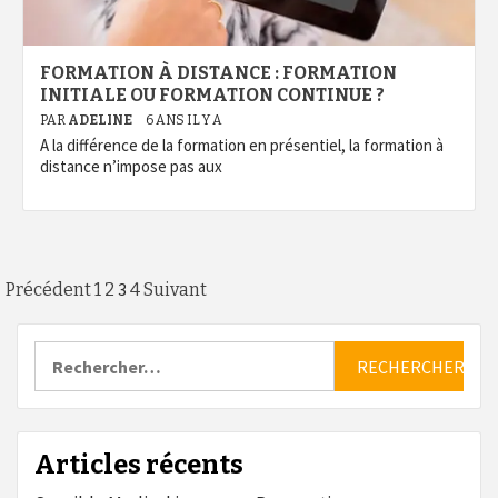
FORMATION À DISTANCE : FORMATION
INITIALE OU FORMATION CONTINUE ?
PAR
ADELINE
6 ANS IL Y A
A la différence de la formation en présentiel, la formation à
distance n’impose pas aux
Pagination
3
Précédent
1
2
4
Suivant
des
Rechercher :
publications
Articles récents