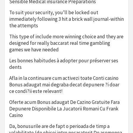
Sensible Medical insurance Preparations
To suit your security, you’ll be locked out
immediately following 3 hit a brick wall journal-within
the attempts
This type of include more winning choice and they are
designed for really baccarat real time gambling
games we have needed
Les bonnes habitudes à adopter pour préserver ses
dents
Afla in la continuare cum activezi toate Conti casino
Bonus adaugat mai degraba decat depunere ?i doar
ce condi?ii este relevant!
Oferte acum Bonus adaugat De Cazino Gratuite Fara
Depunere Disponibile La Jucatorii Romani Cu Frank
Casino
Da, bonusurile are de fapt o perioada de timp a
valabilitate (de obicei intre necasatorit De asemenea,