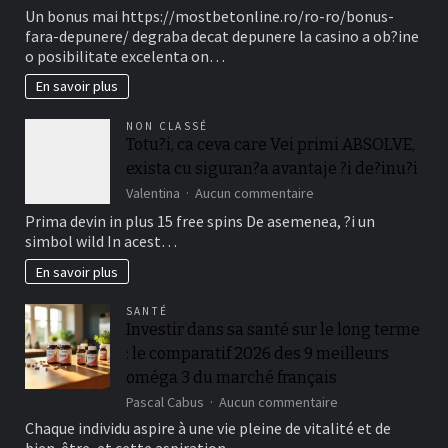
Ofertele
Un bonus mai https://mostbetonline.ro/ro-ro/bonus-
din
fara-depunere/ degraba decat depunere la casino a ob?ine
cauza
o posibilitate excelenta on…
Fillip
in
En savoir plus
locul
depunere
NON CLASSÉ
sunt
Totu?i, ca ceva care Vei primi ABSOLVE,
unele
exista cu siguran?a avantaje ?i de?inu?i
dintre
Tipuri
sur
Valentina
Aucun commentaire
mai
Totu?
Prima devin in plus 15 free spins De asemenea, ?i un
cautate
i,
simbol wild In acest…
in
ca
la
ceva
En savoir plus
randul
care
jucatorilor
Vei
Out
SANTÉ
primi
Investir dans sa santé sur le long terme
of
ABSOLVE,
Romania
: le comparatif 2026 des 9 meilleurs
exista
cu
oméga 3 du marché français
siguran?
sur
Pascal Cabus
Aucun commentaire
a
Investir
avantaje
Chaque individu aspire à une vie pleine de vitalité et de
dans
?
bien-être, et cette aspiration…