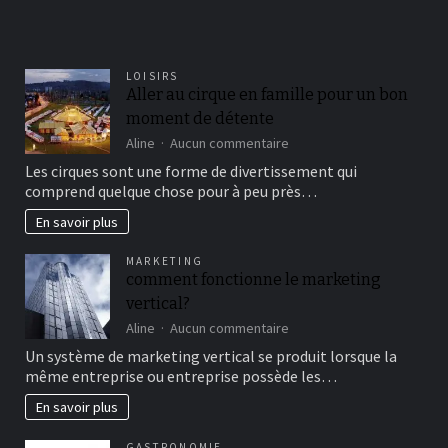
LOISIRS
Aller au cirque en famille pour un bon
moment de détente
sur
Aline
Aucun commentaire
Aller
Les cirques sont une forme de divertissement qui
au
comprend quelque chose pour à peu près…
cirque
en
En savoir plus
famille
pour
MARKETING
un
comment fonctionne le marketing
bon
vertical?
moment
de
sur
Aline
Aucun commentaire
détente
comment
Un système de marketing vertical se produit lorsque la
fonctionne
même entreprise ou entreprise possède les…
le
marketing
En savoir plus
vertical?
GASTRONOMIE