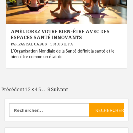
AMÉLIOREZ VOTRE BIEN-ÊTRE AVEC DES
ESPACES SANTÉ INNOVANTS
PAR
PASCAL CABUS
3 MOIS IL Y A
L’Organisation Mondiale de la Santé définit la santé et le
bien-être comme un état de
Pagination
3
…
Précédent
1
2
4
5
8
Suivant
des
Rechercher :
publications