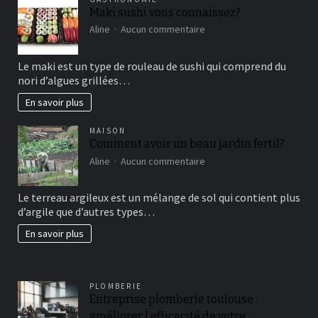
Maki sushi vous connaissez?
sur
Aline
Aucun commentaire
Maki
sushi
Le maki est un type de rouleau de sushi qui comprend du
vous
nori d’algues grillées…
connaissez?
En savoir plus
MAISON
Comment avoir un beau jardin fertil?
sur
Aline
Aucun commentaire
Comment
avoir
Le terreau argileux est un mélange de sol qui contient plus
un
d’argile que d’autres types…
beau
jardin
En savoir plus
fertil?
PLOMBERIE
Entreprise plomberie toulouse :
améliorer l’efficacité de votre