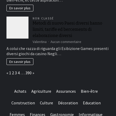
sa
i
santé
En savoir plus
de?
sur
inu?
le
i
NON CLASSÉ
long
Metodi di nuovo Paesi diversi hanno
terme
limiti, tariffe ed bercements di
:
le
elaborazione diversi
comparatif
sur
Valentina
Aucun commentaire
2026
Metodi
A colui che razza di riguarda gli Esibizione Games presenti
des
di
9
diversi giochi da casino Negli…
nuovo
meilleurs
Paesi
En savoir plus
oméga
diversi
3
hanno
du
Page:
Previous
Next
«
1
2
3
4
…
390
»
limiti,
marché
tariffe
français
ed
bercements
Achats
Agriculture
Assurances
Bien-être
di
elaborazione
diversi
Construction
Culture
Décoration
Education
Femmes
Finances
Gastronomie
Informatique