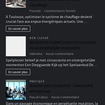
chauffage
sur
Povoski
Commentaires fermés
Entreprise
À Toulouse, optimiser le système de chauffage devient
plomberie
crucial face aux enjeux énergétiques actuels. Une…
toulouse
:
En savoir plus
améliorer
l’efficacité
NON CLASSÉ
de
Spelplezier beleef je met circuscasino
votre
en onvergetelijke momenten
chauffage
sur
Valentina
Aucun commentaire
Spelplezier
Spelplezier beleef je met circuscasino en onvergetelijke
beleef
momenten Een Diepgaande Kijk op het Spelaanbod De…
je
met
En savoir plus
circuscasino
en
PRATIQUE
onvergetelijke
Innover pour prospérer : l’avenir des
momenten
entreprises
sur
Pascal Cabus
Aucun commentaire
Innover
Dans un paysage économique en perpétuelle mutation, la