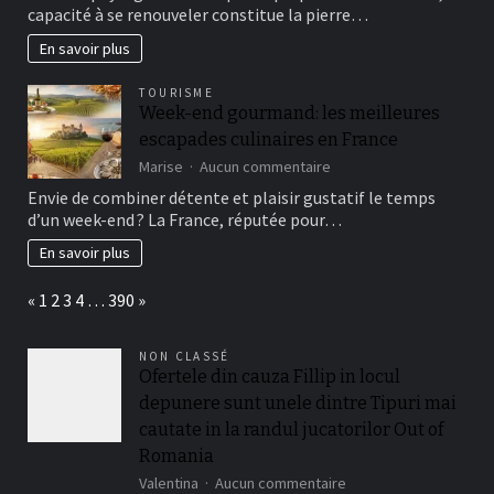
pour
capacité à se renouveler constitue la pierre…
prospérer
:
En savoir plus
l’avenir
des
TOURISME
entreprises
Week-end gourmand: les meilleures
escapades culinaires en France
sur
Marise
Aucun commentaire
Week-
Envie de combiner détente et plaisir gustatif le temps
end
d’un week-end ? La France, réputée pour…
gourmand:
les
En savoir plus
meilleures
escapades
Page:
Previous
Next
«
1
2
3
4
…
390
»
culinaires
en
France
NON CLASSÉ
Ofertele din cauza Fillip in locul
depunere sunt unele dintre Tipuri mai
cautate in la randul jucatorilor Out of
Romania
sur
Valentina
Aucun commentaire