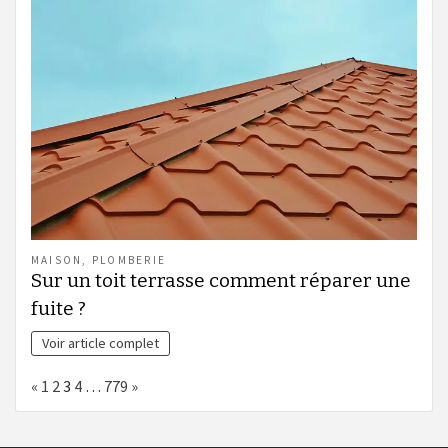
MAISON
,
PLOMBERIE
Sur un toit terrasse comment réparer une
fuite ?
Voir article complet
Page:
Previous
Next
«
1
2
3
4
…
779
»