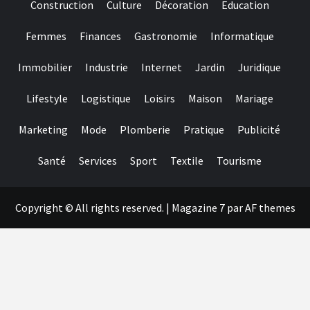
to
Construction
Culture
Décoration
Education
help
you
Femmes
Finances
Gastronomie
Informatique
make
sure
they
Immobilier
Industrie
Internet
Jardin
Juridique
suits
regulating
Lifestyle
Logistique
Loisirs
Maison
Mariage
requirements
and
you
Marketing
Mode
Plomberie
Pratique
Publicité
may
claims
Santé
Services
Sport
Textile
Tourisme
fair
play
Copyright © All rights reserved.
|
Magazine 7
par AF themes