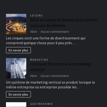
LOISIRS
Aller au cirque en famille pour un bon
moment de détente
sur
Aline
Aucun commentaire
Aller
Les cirques sont une forme de divertissement qui
au
comprend quelque chose pour à peu près…
cirque
en
En savoir plus
famille
pour
MARKETING
un
comment fonctionne le marketing
bon
vertical?
moment
de
sur
Aline
Aucun commentaire
détente
comment
Un système de marketing vertical se produit lorsque la
fonctionne
même entreprise ou entreprise possède les…
le
marketing
En savoir plus
vertical?
GASTRONOMIE