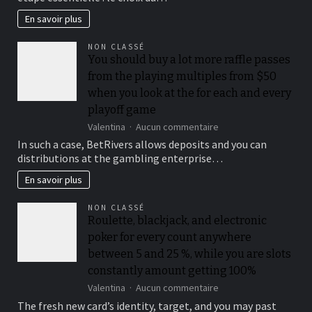
jardin
:
En savoir plus
choisir
le
NON CLASSÉ
bon
You should buy a lot more raffle passes
endroit
from the playing multiples from $50
pour
observer
when you look at the for each and every
la
playoff game
nature
sur
Valentina
Aucun commentaire
You
In such a case, BetRivers allows deposits and you can
should
distributions at the gambling enterprise…
buy
a
En savoir plus
lot
more
NON CLASSÉ
raffle
Roulette, blackjack, and electronic
passes
poker for every count anywhere
from
the
between 5 and 25 %, while you are slots
playing
constantly amount getting 100%
multiples
sur
Valentina
Aucun commentaire
from
Roulette,
$50
The fresh new card’s identity, target, and you may past