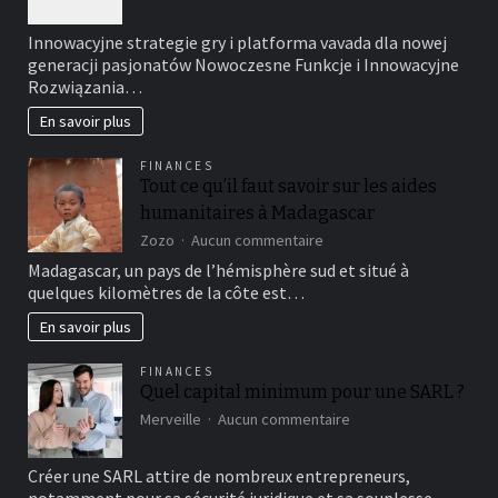
Innowacyjne_strategi
Innowacyjne strategie gry i platforma vavada dla nowej
generacji pasjonatów Nowoczesne Funkcje i Innowacyjne
Rozwiązania…
En savoir plus
FINANCES
Tout ce qu’il faut savoir sur les aides
humanitaires à Madagascar
sur
Zozo
Aucun commentaire
Tout
Madagascar, un pays de l’hémisphère sud et situé à
ce
quelques kilomètres de la côte est…
qu’il
faut
En savoir plus
savoir
sur
FINANCES
les
Quel capital minimum pour une SARL ?
aides
sur
humanitaires
Merveille
Aucun commentaire
Quel
à
capital
Madagascar
Créer une SARL attire de nombreux entrepreneurs,
minimum
pour