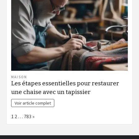
MAISON
Les étapes essentielles pour restaurer
une chaise avec un tapissier
Voir article complet
Page:
Next
1
2
…
783
»