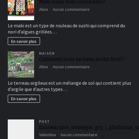
Maki sushi vous connaissez?
sur
Aline
Aucun commentaire
Maki
sushi
Le maki est un type de rouleau de sushi qui comprend du
vous
nori d’algues grillées…
connaissez?
En savoir plus
MAISON
Comment avoir un beau jardin fertil?
sur
Aline
Aucun commentaire
Comment
avoir
Le terreau argileux est un mélange de sol qui contient plus
un
d’argile que d’autres types…
beau
jardin
En savoir plus
fertil?
POST
Innowacyjne_strategie_gry_i_platforma_
sur
Valentina
Aucun commentaire