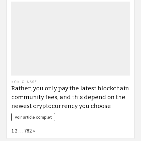
NON CLASSÉ
Rather, you only pay the latest blockchain
community fees, and this depend on the
newest cryptocurrency you choose
Voir article complet
Page:
Next
1
2
…
782
»