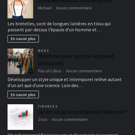
bretelles Homme: bien les porter
sur
Michael
Aucun commentaire
bretelles
Homme:
Les bretelles, sont de longues lanières en tissu qui
bien
passent par-dessus l’épaule d’un homme et…
les
porter
En savoir plus
MODE
10 astuces pour un style unique et
intemporel
sur
Pascal Cabus
Aucun commentaire
10
Développer un style unique et intemporel relève autant
astuces
d’un art que d’une science. Loin des…
pour
un
En savoir plus
style
unique
FINANCES
et
Qu’est-ce qu’un prévisionnel financier ?
intemporel
sur
Zozo
Aucun commentaire
Qu’est-
ce
Un prévisionnel financier est un document qui permet