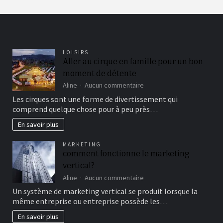
LOISIRS
Aller au cirque en famille pour un bon
moment de détente
sur
Aline
Aucun commentaire
Aller
Les cirques sont une forme de divertissement qui
au
comprend quelque chose pour à peu près…
cirque
en
En savoir plus
famille
pour
MARKETING
un
comment fonctionne le marketing
bon
vertical?
moment
de
sur
Aline
Aucun commentaire
détente
comment
Un système de marketing vertical se produit lorsque la
fonctionne
même entreprise ou entreprise possède les…
le
marketing
En savoir plus
vertical?