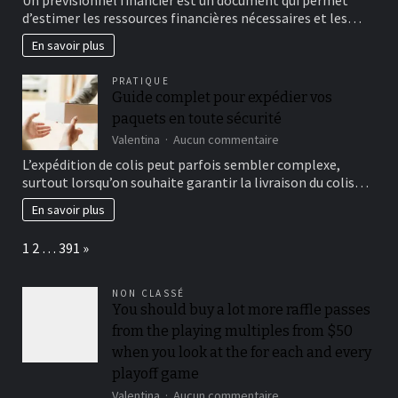
qu’un
d’estimer les ressources financières nécessaires et les…
prévisionnel
financier
En savoir plus
?
PRATIQUE
Guide complet pour expédier vos
paquets en toute sécurité
sur
Valentina
Aucun commentaire
Guide
L’expédition de colis peut parfois sembler complexe,
complet
surtout lorsqu’on souhaite garantir la livraison du colis…
pour
expédier
En savoir plus
vos
paquets
Page:
Next
1
2
…
391
»
en
toute
sécurité
NON CLASSÉ
You should buy a lot more raffle passes
from the playing multiples from $50
when you look at the for each and every
playoff game
sur
Valentina
Aucun commentaire