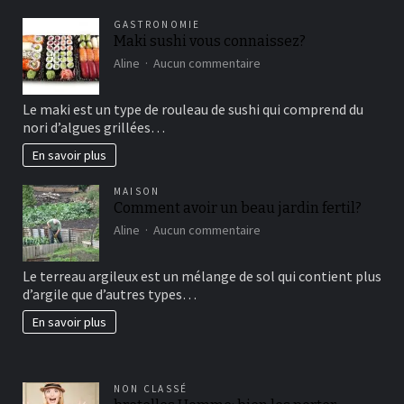
GASTRONOMIE
Maki sushi vous connaissez?
sur
Aline
Aucun commentaire
Maki
sushi
Le maki est un type de rouleau de sushi qui comprend du
vous
nori d’algues grillées…
connaissez?
En savoir plus
MAISON
Comment avoir un beau jardin fertil?
sur
Aline
Aucun commentaire
Comment
avoir
Le terreau argileux est un mélange de sol qui contient plus
un
d’argile que d’autres types…
beau
jardin
En savoir plus
fertil?
NON CLASSÉ