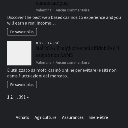
claims fair play
25
%,
sur
Valentina
Aucun commentaire
while
Verifying
Discover the best web based casinos to experience and you
you
the
will earn a real income…
are
fresh
slots
licenses
En savoir plus
constantly
off
amount
an
NON CLASSÉ
getting
american
Nel 2026, il migliore e più affidabile è il
100%
on-
casinò non AAMS.
line
casino
sur
Valentina
Aucun commentaire
is
Nel
È utilizzato da molti casinò online per evitare le siti non
important
2026,
aams fluttuazioni del mercato…
to
il
help
migliore
En savoir plus
you
e
make
più
Page:
Next
1
2
…
391
»
sure
affidabile
they
è
suits
il
regulating
casinò
Achats
Agriculture
Assurances
Bien-être
requirements
non
and
AAMS.
you