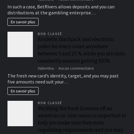
You
In such a case, BetRivers allows deposits and you can
should
distributions at the gambling enterprise…
buy
a
En savoir plus
lot
more
NON CLASSÉ
raffle
Roulette, blackjack, and electronic
passes
poker for every count anywhere
from
the
between 5 and 25 %, while you are slots
playing
constantly amount getting 100%
multiples
sur
Valentina
Aucun commentaire
from
Roulette,
$50
The fresh new card’s identity, target, and you may past
blackjack,
when
five amounts need suit your…
and
you
electronic
look
En savoir plus
poker
at
for
the
NON CLASSÉ
every
for
Verifying the fresh licenses off an
count
each
american on-line casino is important to
anywhere
and
between
every
help you make sure they suits
5
playoff
regulating requirements and you may
and
game