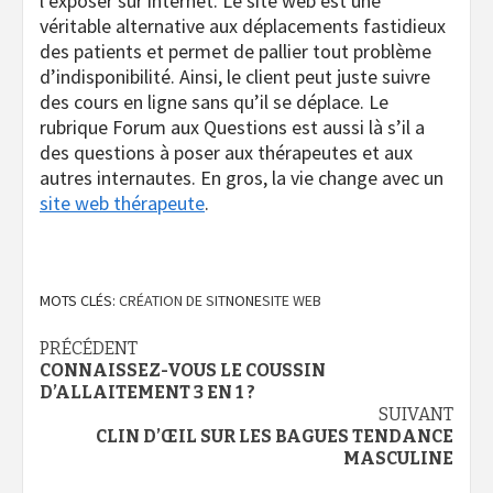
l’exposer sur internet. Le site web est une
véritable alternative aux déplacements fastidieux
des patients et permet de pallier tout problème
d’indisponibilité. Ainsi, le client peut juste suivre
des cours en ligne sans qu’il se déplace. Le
rubrique Forum aux Questions est aussi là s’il a
des questions à poser aux thérapeutes et aux
autres internautes. En gros, la vie change avec un
site web thérapeute
.
MOTS CLÉS:
CRÉATION DE SIT
NONE
SITE WEB
Navigation
PRÉCÉDENT
CONNAISSEZ-VOUS LE COUSSIN
d’article
D’ALLAITEMENT 3 EN 1 ?
SUIVANT
CLIN D’ŒIL SUR LES BAGUES TENDANCE
MASCULINE