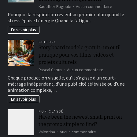
roulette
sur
Kaouther Ragoubi
Aucun commentaire
gambling
Cohérence
Pourquoi la respiration revient au premier plan quand le
enterprises,
cardiaque
offering
stress épuise l’énergie Quand la fatigue…
:
half
la
En savoir plus
a
méthode
dozen
simple
digital
CULTURE
qui
roulette
Story board modele gratuit : un outil
aide
video
pratique pour vos films, vidéos et
à
game
mieux
projets culturels
gérer
sur
Pascal Cabus
Aucun commentaire
le
Story
Chaque production visuelle, qu’il s’agisse d’un court-
stress
board
et
métrage indépendant, d’une publicité télévisée ou d’une
modele
à
animation complexe,…
gratuit
récupérer
:
En savoir plus
au
un
quotidien
outil
NON CLASSÉ
pratique
Have been the newest small print on
pour
the promo simple to find?
vos
films,
sur
Valentina
Aucun commentaire
vidéos