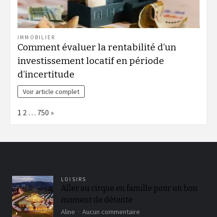
IMMOBILIER
Comment évaluer la rentabilité d’un
investissement locatif en période
d’incertitude
Voir article complet
Page:
Next
1
2
…
750
»
LOISIRS
Aller au cirque en famille pour un bon
moment de détente
sur
Aline
Aucun commentaire