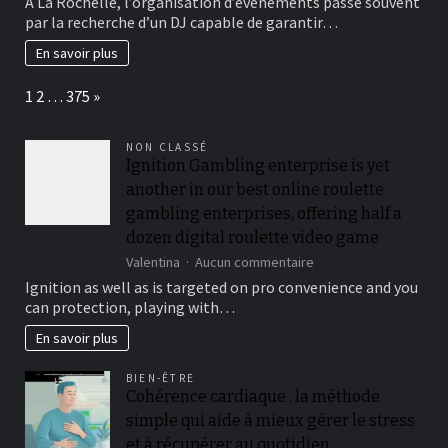
À La Rochelle, l’organisation d’événements passe souvent
la
par la recherche d’un DJ capable de garantir…
Rochelle
:
En savoir plus
les
meilleures
Page:
Next
1
2
…
375
»
adresses
pour
animer
NON CLASSÉ
vos
Ignition Gambling enterprise is yet
événements
another in our best online roulette
gambling enterprises, offering half a
dozen digital roulette video game
sur
Valentina
Aucun commentaire
Ignition
Ignition as well as is targeted on pro convenience and you
Gambling
can protection, playing with…
enterprise
is
En savoir plus
yet
another
BIEN-ÊTRE
in
Cohérence cardiaque : la méthode
our
simple qui aide à mieux gérer le stress
best
online
et à récupérer au quotidien