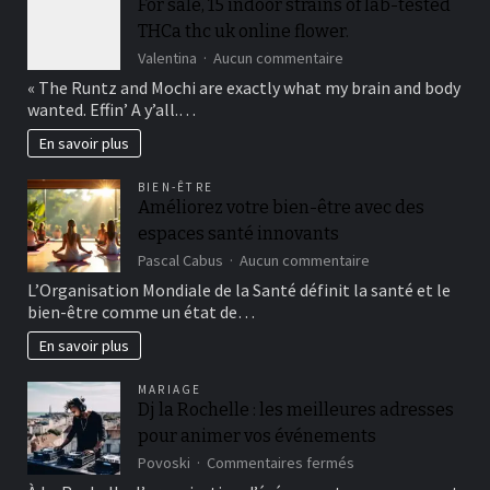
For sale, 15 indoor strains of lab-tested
THCa thc uk online flower.
sur
Valentina
Aucun commentaire
For
« The Runtz and Mochi are exactly what my brain and body
sale,
wanted. Effin’ A y’all.…
15
indoor
En savoir plus
strains
of
BIEN-ÊTRE
lab-
Améliorez votre bien-être avec des
tested
espaces santé innovants
THCa
thc
sur
Pascal Cabus
Aucun commentaire
uk
Améliorez
L’Organisation Mondiale de la Santé définit la santé et le
online
votre
bien-être comme un état de…
flower.
bien-
être
En savoir plus
avec
des
MARIAGE
espaces
Dj la Rochelle : les meilleures adresses
santé
pour animer vos événements
innovants
sur
Povoski
Commentaires fermés
Dj