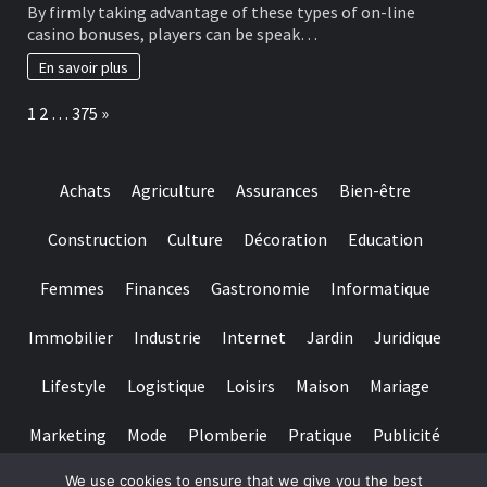
Have
By firmly taking advantage of these types of on-line
et
been
casino bonuses, players can be speak…
projets
the
culturels
newest
En savoir plus
small
print
Page:
Next
1
2
…
375
»
on
the
promo
simple
Achats
Agriculture
Assurances
Bien-être
to
find?
Construction
Culture
Décoration
Education
Femmes
Finances
Gastronomie
Informatique
Immobilier
Industrie
Internet
Jardin
Juridique
Lifestyle
Logistique
Loisirs
Maison
Mariage
Marketing
Mode
Plomberie
Pratique
Publicité
We use cookies to ensure that we give you the best
Santé
Services
Sport
Textile
Tourisme