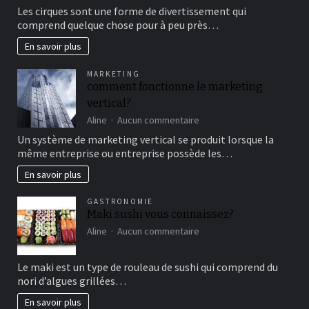
Aller
Les cirques sont une forme de divertissement qui
au
comprend quelque chose pour à peu près…
cirque
en
En savoir plus
famille
pour
MARKETING
un
comment fonctionne le marketing
bon
vertical?
moment
de
sur
Aline
Aucun commentaire
détente
comment
Un système de marketing vertical se produit lorsque la
fonctionne
même entreprise ou entreprise possède les…
le
marketing
En savoir plus
vertical?
GASTRONOMIE
Maki sushi vous connaissez?
sur
Aline
Aucun commentaire
Maki
sushi
Le maki est un type de rouleau de sushi qui comprend du
vous
nori d’algues grillées…
connaissez?
En savoir plus