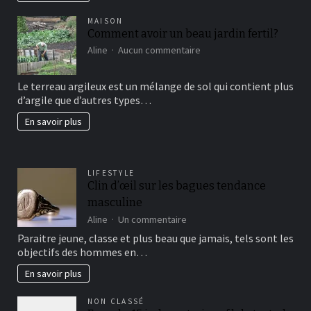
MAISON
Comment avoir un beau jardin fertil?
sur
Aline
Aucun commentaire
Comment
avoir
Le terreau argileux est un mélange de sol qui contient plus
un
d’argile que d’autres types…
beau
jardin
En savoir plus
fertil?
LIFESTYLE
Clin d’œil sur les bagues tendance
masculine
sur
Aline
Un commentaire
Clin
Paraitre jeune, classe et plus beau que jamais, tels sont les
d’œil
objectifs des hommes en…
sur
les
En savoir plus
bagues
tendance
NON CLASSÉ
masculine