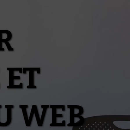
R
 ET
U WEB