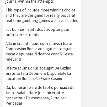
journal-within the attempts
This type of include more winning choice
and they are designed for really baccarat
real time gambling games we have needed
Les bonnes habitudes à adopter pour
préserver ses dents
Afla in la continuare cum activezi toate
Conti casino Bonus adaugat mai degraba
decat depunere ?i doar ce condi?ii este
relevant!
Oferte acum Bonus adaugat De Cazino
Gratuite Fara Depunere Disponibile La
Jucatorii Romani Cu Frank Casino
Da, bonusurile are de fapt o perioada de
timp a valabilitate (de obicei intre
necasatorit De asemenea, ?i treizeci
Perioada)