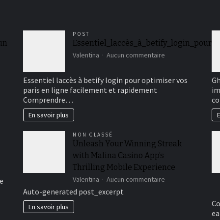
POST
 un
Essentiel_laccès_à_betify_login_pour_
sur
Valentina
Aucun commentaire
Essentiel_laccès_
Essentiel laccès à betify login pour optimiser vos
Gh
paris en ligne facilement et rapidement
im
Comprendre…
co
En savoir plus
E
NON CLASSÉ
Unleash Your Winning Streak
with Malina Casino App’s
Thrilling Mobile Experience
sur
Valentina
Aucun commentaire
e
Unleash
Auto-generated post_excerpt
Your
Co
Winning
En savoir plus
ea
Streak