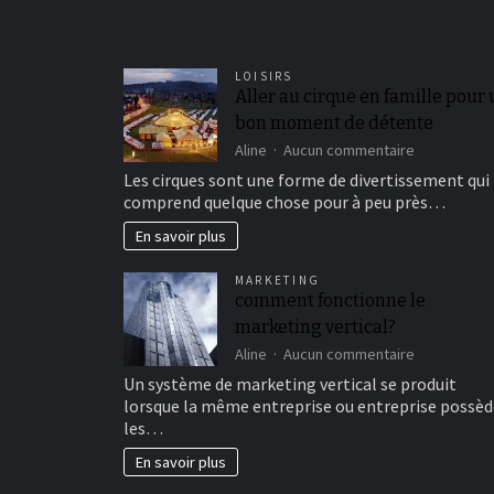
LOISIRS
Aller au cirque en famille pour
bon moment de détente
sur
Aline
Aucun commentaire
Aller
Les cirques sont une forme de divertissement qui
au
comprend quelque chose pour à peu près…
cirque
en
En savoir plus
famille
pour
MARKETING
un
comment fonctionne le
bon
marketing vertical?
moment
de
sur
Aline
Aucun commentaire
détente
comment
Un système de marketing vertical se produit
fonctionne
lorsque la même entreprise ou entreprise possèd
le
les…
marketing
vertical?
En savoir plus