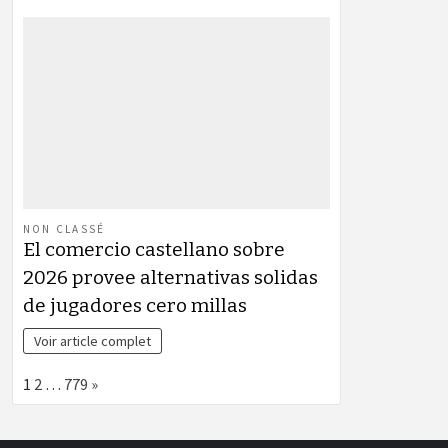
NON CLASSÉ
El comercio castellano sobre
2026 provee alternativas solidas
de jugadores cero millas
Voir article complet
Page:
Next
1
2
…
779
»