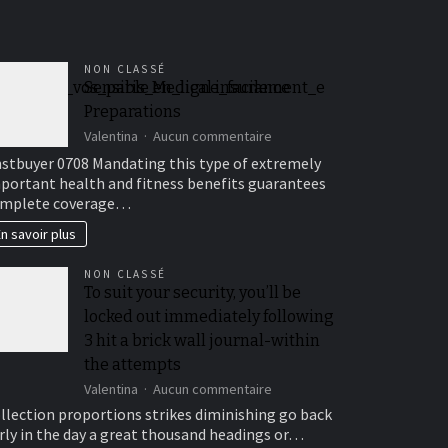
NON CLASSÉ
optimiser_vos_paris_en_ligne_facilement_e
Sensible Medical insurance
Preparations
à_betify_login_pour_optimiser_vos_paris_en_ligne_facilement_e
sur
Valentina
Aucun commentaire
Sensible
stbuyer 0708 Mandating this type of extremely
Medical
portant health and fitness benefits guarantees
insurance
mplete coverage…
Preparations
n savoir plus
NON CLASSÉ
To suit your security, you’ll be
locked out immediately following
3 hit a brick wall journal-within
the attempts
sur
Valentina
Aucun commentaire
To
llection proportions strikes diminishing go back
suit
rly in the day a great thousand headings or…
your