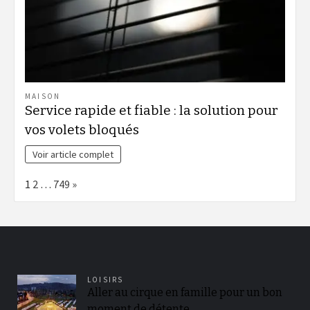
MAISON
Service rapide et fiable : la solution pour
vos volets bloqués
Voir article complet
Page:
Next
1
2
…
749
»
LOISIRS
Aller au cirque en famille pour un bon
moment de détente