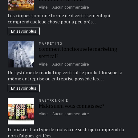
sur
Aline
Aucun commentaire
Aller
Les cirques sont une forme de divertissement qui
au
comprend quelque chose pour à peu près…
cirque
en
En savoir plus
famille
pour
MARKETING
un
comment fonctionne le marketing
bon
vertical?
moment
de
sur
Aline
Aucun commentaire
détente
comment
Un système de marketing vertical se produit lorsque la
fonctionne
même entreprise ou entreprise possède les…
le
marketing
En savoir plus
vertical?
GASTRONOMIE
Maki sushi vous connaissez?
sur
Aline
Aucun commentaire
Maki
sushi
Le maki est un type de rouleau de sushi qui comprend du
vous
nori d’algues grillées…
connaissez?