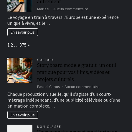
autrement
humanitaires
à
sur
Marise
Aucun commentaire
Madagascar
Voyager
Le voyage en train à travers l’Europe est une expérience
en
unique à vivre, et le…
interrail
:
En savoir plus
découvrir
l’Europe
Page:
Next
1
2
…
375
»
autrement
CULTURE
Story board modele gratuit : un outil
pratique pour vos films, vidéos et
projets culturels
sur
Pascal Cabus
Aucun commentaire
Story
Chaque production visuelle, qu’il s’agisse d’un court-
board
métrage indépendant, d’une publicité télévisée ou d’une
modele
animation complexe,…
gratuit
:
En savoir plus
un
outil
NON CLASSÉ
pratique