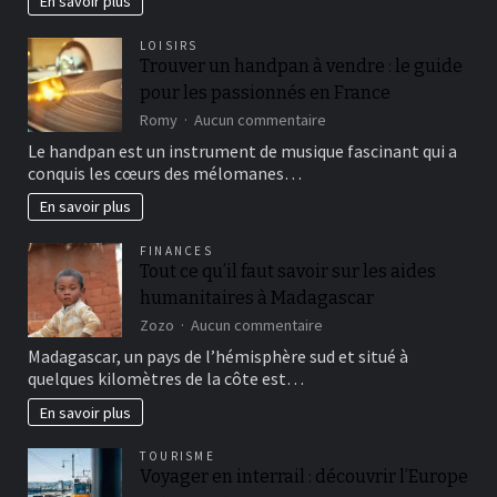
En savoir plus
offers
?
LOISIRS
5
Trouver un handpan à vendre : le guide
minimal
pour les passionnés en France
deposit
web
sur
Romy
Aucun commentaire
based
Trouver
Le handpan est un instrument de musique fascinant qui a
casinos
un
conquis les cœurs des mélomanes…
are
handpan
the
à
En savoir plus
2nd
vendre
level
:
FINANCES
le
Tout ce qu’il faut savoir sur les aides
guide
humanitaires à Madagascar
pour
les
sur
Zozo
Aucun commentaire
passionnés
Tout
Madagascar, un pays de l’hémisphère sud et situé à
en
ce
quelques kilomètres de la côte est…
France
qu’il
faut
En savoir plus
savoir
sur
TOURISME
les
Voyager en interrail : découvrir l’Europe
aides