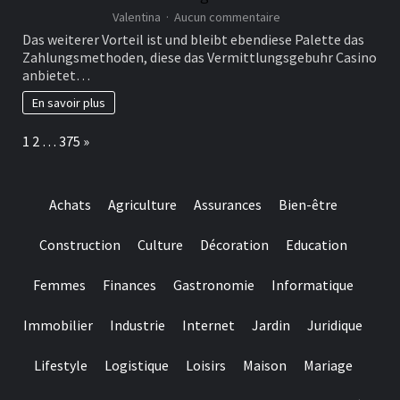
?
sur
Valentina
Aucun commentaire
Vergleiche
Das weiterer Vorteil ist und bleibt ebendiese Palette das
dir
Zahlungsmethoden, diese das Vermittlungsgebuhr Casino
auch
anbietet…
nochmal
einen
En savoir plus
Zeitrahmen,
einen
Page:
Next
1
2
…
375
»
maximalen
Riesenerfolg
oder
ebendiese
Achats
Agriculture
Assurances
Bien-être
Umsatzhaufigkeit
aktiv
Construction
Culture
Décoration
Education
Femmes
Finances
Gastronomie
Informatique
Immobilier
Industrie
Internet
Jardin
Juridique
Lifestyle
Logistique
Loisirs
Maison
Mariage