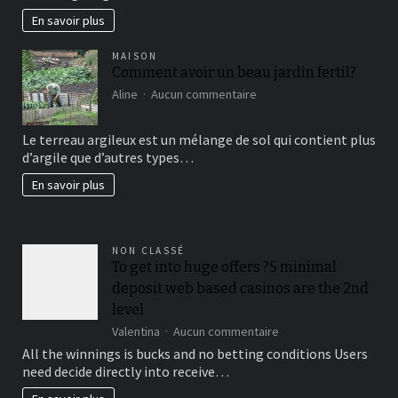
En savoir plus
MAISON
Comment avoir un beau jardin fertil?
sur
Aline
Aucun commentaire
Comment
avoir
Le terreau argileux est un mélange de sol qui contient plus
un
d’argile que d’autres types…
beau
jardin
En savoir plus
fertil?
NON CLASSÉ
To get into huge offers ?5 minimal
deposit web based casinos are the 2nd
level
sur
Valentina
Aucun commentaire
To
All the winnings is bucks and no betting conditions Users
get
need decide directly into receive…
into
huge