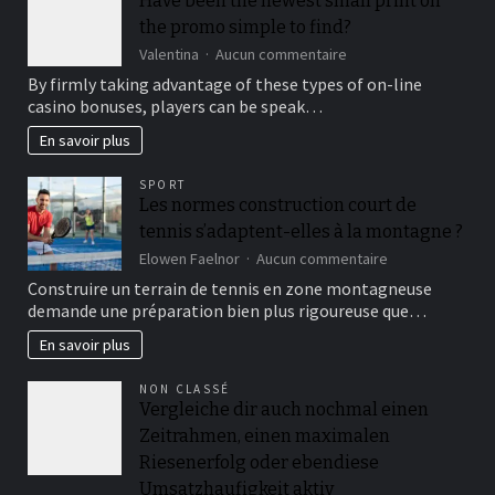
Have been the newest small print on
pour
the promo simple to find?
vos
films,
sur
Valentina
Aucun commentaire
vidéos
Have
By firmly taking advantage of these types of on-line
et
been
casino bonuses, players can be speak…
projets
the
culturels
newest
En savoir plus
small
print
SPORT
on
Les normes construction court de
the
tennis s’adaptent-elles à la montagne ?
promo
simple
sur
Elowen Faelnor
Aucun commentaire
to
Les
Construire un terrain de tennis en zone montagneuse
find?
normes
demande une préparation bien plus rigoureuse que…
construction
court
En savoir plus
de
tennis
NON CLASSÉ
s’adaptent-
Vergleiche dir auch nochmal einen
elles
Zeitrahmen, einen maximalen
à
la
Riesenerfolg oder ebendiese
montagne
Umsatzhaufigkeit aktiv