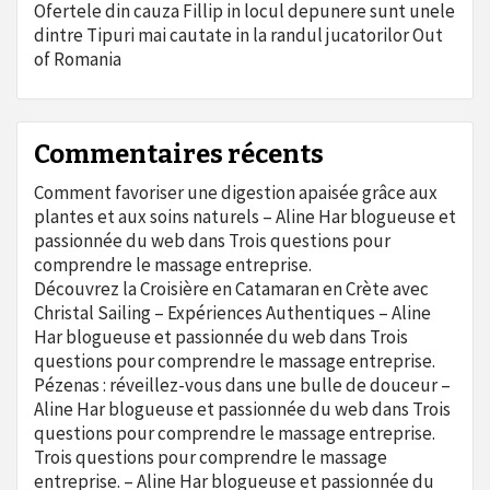
Ofertele din cauza Fillip in locul depunere sunt unele
dintre Tipuri mai cautate in la randul jucatorilor Out
of Romania
Commentaires récents
Comment favoriser une digestion apaisée grâce aux
plantes et aux soins naturels – Aline Har blogueuse et
passionnée du web
dans
Trois questions pour
comprendre le massage entreprise.
Découvrez la Croisière en Catamaran en Crète avec
Christal Sailing – Expériences Authentiques – Aline
Har blogueuse et passionnée du web
dans
Trois
questions pour comprendre le massage entreprise.
Pézenas : réveillez-vous dans une bulle de douceur –
Aline Har blogueuse et passionnée du web
dans
Trois
questions pour comprendre le massage entreprise.
Trois questions pour comprendre le massage
entreprise. – Aline Har blogueuse et passionnée du