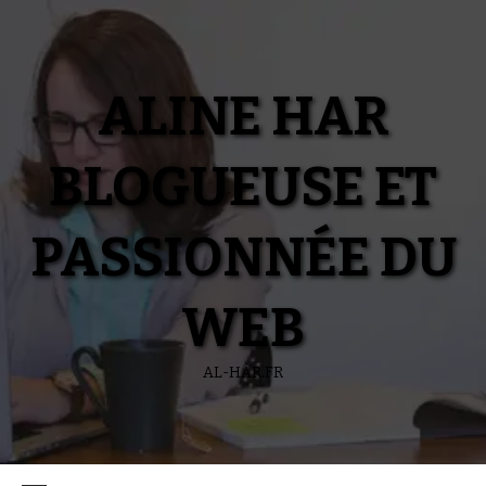
Aller
au
contenu
ALINE HAR
BLOGUEUSE ET
PASSIONNÉE DU
WEB
AL-HAR.FR
Menu