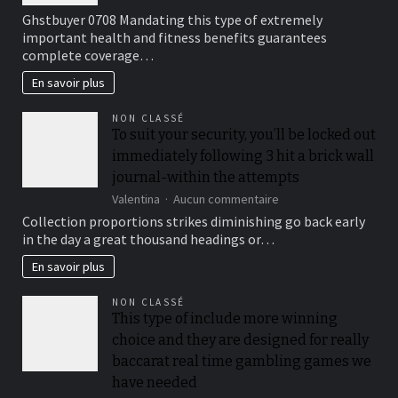
non
Sensible
Ghstbuyer 0708 Mandating this type of extremely
AAMS.
Medical
important health and fitness benefits guarantees
insurance
complete coverage…
Preparations
En savoir plus
NON CLASSÉ
To suit your security, you’ll be locked out
immediately following 3 hit a brick wall
journal-within the attempts
sur
Valentina
Aucun commentaire
To
Collection proportions strikes diminishing go back early
suit
in the day a great thousand headings or…
your
security,
En savoir plus
you’ll
be
NON CLASSÉ
locked
This type of include more winning
out
choice and they are designed for really
immediately
following
baccarat real time gambling games we
3
have needed
hit