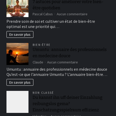
7 astuces pour améliorer votre bien-
?
être quotidien
sur
Pascal Cabus
Aucun commentaire
7
Prendre soin de soi et cultiver un état de bien-être
astuces
optimal est une priorité qui…
pour
améliorer
En savoir plus
votre
bien-
BIEN-ÊTRE
être
Umuntu : annuaire des professionnels
quotidien
en medecine douce
sur
Claude
Aucun commentaire
Umuntu
Umuntu : annuaire des professionnels en médecine douce
:
Qu’est-ce que l’annuaire Umuntu ? L’annuaire bien-être…
annuaire
des
En savoir plus
professionnels
en
NON CLASSÉ
medecine
Du kannst ihn uff deiner Einzahlung
douce
reibungslos gema?
Einschatzungsspielraum effizienz
sur