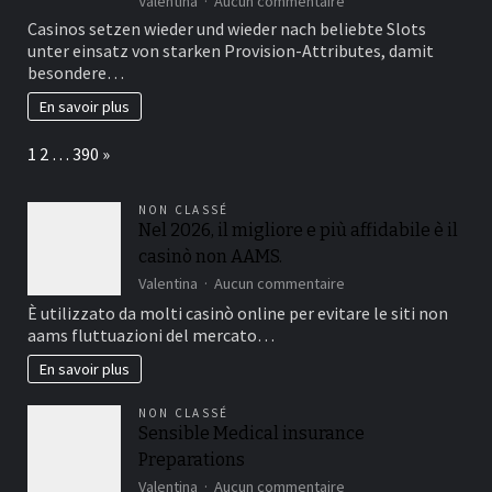
Valentina
Aucun commentaire
Du
Casinos setzen wieder und wieder nach beliebte Slots
kannst
unter einsatz von starken Provision-Attributes, damit
ihn
besondere…
uff
deiner
En savoir plus
Einzahlung
reibungslos
Page:
Next
1
2
…
390
»
gema?
Einschatzungsspielra
effizienz
NON CLASSÉ
Nel 2026, il migliore e più affidabile è il
casinò non AAMS.
sur
Valentina
Aucun commentaire
Nel
È utilizzato da molti casinò online per evitare le siti non
2026,
aams fluttuazioni del mercato…
il
migliore
En savoir plus
e
più
NON CLASSÉ
affidabile
Sensible Medical insurance
è
Preparations
il
casinò
sur
Valentina
Aucun commentaire