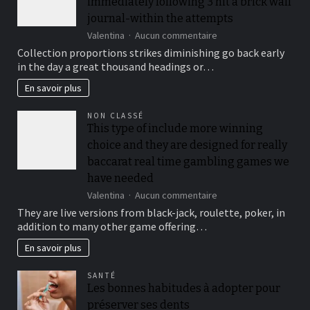
immediately following 3 hit a brick wall
journal-within the attempts
sur
Valentina
Aucun commentaire
To
Collection proportions strikes diminishing go back early
suit
in the day a great thousand headings or…
your
security,
En savoir plus
you’ll
be
NON CLASSÉ
locked
This type of include more winning
out
choice and they are designed for really
immediately
following
baccarat real time gambling games we
3
have needed
hit
sur
Valentina
Aucun commentaire
a
This
brick
They are live versions from black-jack, roulette, poker, in
type
wall
addition to many other game offering…
of
journal-
include
within
En savoir plus
more
the
winning
attempts
SANTÉ
choice
Les bonnes habitudes à adopter pour
and
préserver ses dents
they