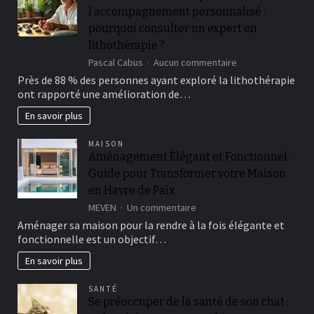
otherwise
l’accompagnement personnalisé :
an
alive
pourquoi consulter un expert en
local
lithothérapie ?
casino
sur
Pascal Cabus
Aucun commentaire
games,
De
there
Près de 88 % des personnes ayant exploré la lithothérapie
la
is
ont rapporté une amélioration de…
découverte
really
des
to
En savoir plus
pierres
select
à
from
MAISON
l’accompagnemen
Aménagement Élégant et Fonctionnel :
personnalisé
Guide pour Transformer votre Maison
:
pourquoi
en Havre de Paix
consulter
sur
MEVEN
Un commentaire
un
Aménagement
Aménager sa maison pour la rendre à la fois élégante et
expert
Élégant
en
fonctionnelle est un objectif…
et
lithothérapie
Fonctionnel
En savoir plus
?
:
Guide
SANTÉ
pour
Se préoccuper de la santé de son chat :
Transformer