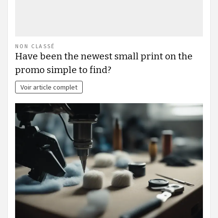
NON CLASSÉ
Have been the newest small print on the
promo simple to find?
Voir article complet