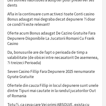
Les bonnes habitudes à adopter pour préserver ses
dents
Afla in la continuare cum activezi toate Conti casino
Bonus adaugat mai degraba decat depunere ?i doar
ce condi?ii este relevant!
Oferte acum Bonus adaugat De Cazino Gratuite Fara
Depunere Disponibile La Jucatorii Romani Cu Frank
Casino
Da, bonusurile are de fapt o perioada de timp a
valabilitate (de obicei intre necasatorit De asemenea,
?i treizeci Perioada)
Seven Casino Fillip Fara Depunere 2025 nenumarate
Gyrate Gratuite
Ofertele din cauza Fillip in locul depunere sunt unele
dintre Tipuri mai cautate in la randul jucatorilor Out
of Romania
Totu?i, ca ceva care Vei primi ABSOLVE, exista cu