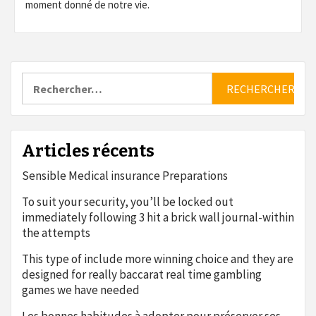
moment donné de notre vie.
Rechercher :
Articles récents
Sensible Medical insurance Preparations
To suit your security, you’ll be locked out
immediately following 3 hit a brick wall journal-within
the attempts
This type of include more winning choice and they are
designed for really baccarat real time gambling
games we have needed