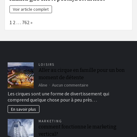
Voir article complet
Page:
Next
1
2
…
762
»
LOISIRS
Aller au cirque en famille pour un bon
moment de détente
sur
Aline
Aucun commentaire
Aller
Les cirques sont une forme de divertissement qui
au
comprend quelque chose pour à peu près…
cirque
en
En savoir plus
famille
pour
MARKETING
un
comment fonctionne le marketing
bon
vertical?
moment