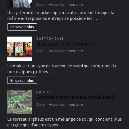
de
sur
Aline
Aucun commentaire
détente
comment
Un système de marketing vertical se produit lorsque la
fonctionne
même entreprise ou entreprise possède les…
le
marketing
En savoir plus
vertical?
GASTRONOMIE
Maki sushi vous connaissez?
sur
Aline
Aucun commentaire
Maki
sushi
Le maki est un type de rouleau de sushi qui comprend du
vous
nori d’algues grillées…
connaissez?
En savoir plus
MAISON
Comment avoir un beau jardin fertil?
sur
Aline
Aucun commentaire
Comment
avoir
Le terreau argileux est un mélange de sol qui contient plus
un
d’argile que d’autres types…
beau