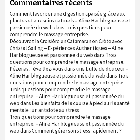
Commentaires récents
Comment favoriser une digestion apaisée grâce aux
plantes et aux soins naturels – Aline Har blogueuse et
passionnée du web
dans
Trois questions pour
comprendre le massage entreprise.
Découvrez la Croisière en Catamaran en Crète avec
Christal Sailing – Expériences Authentiques – Aline
Har blogueuse et passionnée du web
dans
Trois
questions pour comprendre le massage entreprise.
Pézenas : réveillez-vous dans une bulle de douceur –
Aline Har blogueuse et passionnée du web
dans
Trois
questions pour comprendre le massage entreprise.
Trois questions pour comprendre le massage
entreprise. – Aline Har blogueuse et passionnée du
web
dans
Les bienfaits de la course à pied sur la santé
mentale : un antidote au stress
Trois questions pour comprendre le massage
entreprise. – Aline Har blogueuse et passionnée du
web
dans
Comment gérer son stress rapidement ?