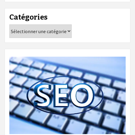
Catégories
Catégories