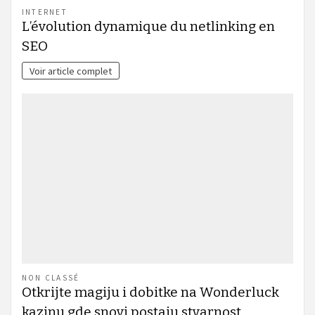
INTERNET
L’évolution dynamique du netlinking en
SEO
Voir article complet
NON CLASSÉ
Otkrijte magiju i dobitke na Wonderluck
kazinu gde snovi postaju stvarnost