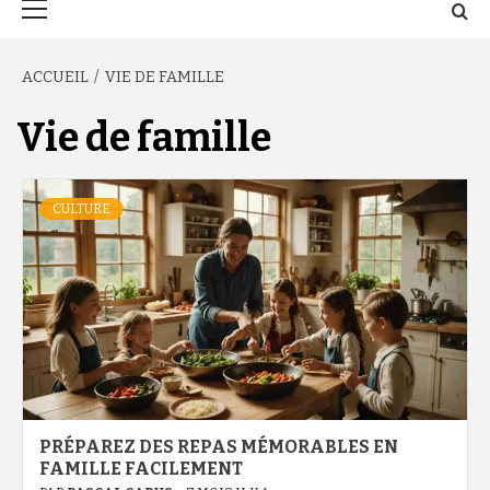
principal
ACCUEIL
VIE DE FAMILLE
Vie de famille
CULTURE
PRÉPAREZ DES REPAS MÉMORABLES EN
FAMILLE FACILEMENT