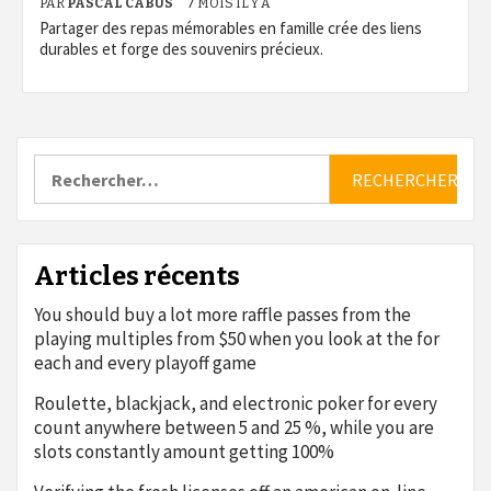
PAR
PASCAL CABUS
7 MOIS IL Y A
Partager des repas mémorables en famille crée des liens
durables et forge des souvenirs précieux.
Rechercher :
Articles récents
You should buy a lot more raffle passes from the
playing multiples from $50 when you look at the for
each and every playoff game
Roulette, blackjack, and electronic poker for every
count anywhere between 5 and 25 %, while you are
slots constantly amount getting 100%