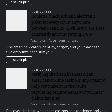
a
En savoir plus
lot
more
NON CLASSÉ
raffle
Roulette, blackjack, and electronic
passes
poker for every count anywhere
from
the
between 5 and 25 %, while you are slots
playing
constantly amount getting 100%
multiples
sur
Valentina
Aucun commentaire
from
Roulette,
$50
The fresh new card’s identity, target, and you may past
blackjack,
when
five amounts need suit your…
and
you
electronic
look
En savoir plus
poker
at
for
the
NON CLASSÉ
every
for
Verifying the fresh licenses off an
count
each
american on-line casino is important to
anywhere
and
between
every
help you make sure they suits
5
playoff
regulating requirements and you may
and
game
claims fair play
25
%,
sur
Valentina
Aucun commentaire
while
Verifying
Discover the best web based casinos to experience and you