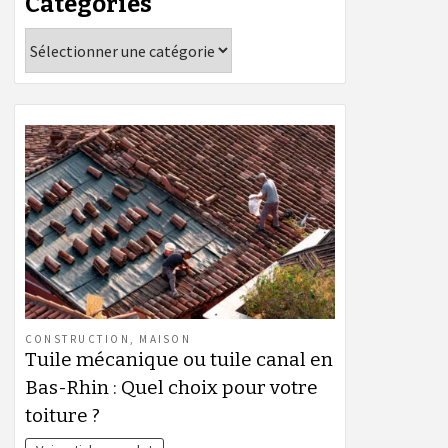
Catégories
Catégories
CONSTRUCTION
,
MAISON
Tuile mécanique ou tuile canal en
Bas-Rhin : Quel choix pour votre
toiture ?