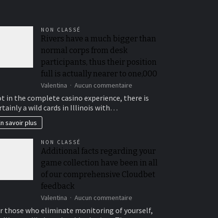
NON CLASSÉ
Rivers have a much bigger than
normal corps from desk
participants, thus their position
full is actually nearer to one,000
sur
Valentina
Aucun commentaire
Rivers
t in the complete casino experience, there is
have
rtainly a wild cards in Illinois with…
a
much
n savoir plus
bigger
than
NON CLASSÉ
normal
Additional facts regarding your
corps
game collection have been in all
from
desk
of our comprehensive Cloudbet
participants,
feedback
thus
sur
Valentina
Aucun commentaire
their
Additional
position
r those who eliminate monitoring of yourself,
facts
full