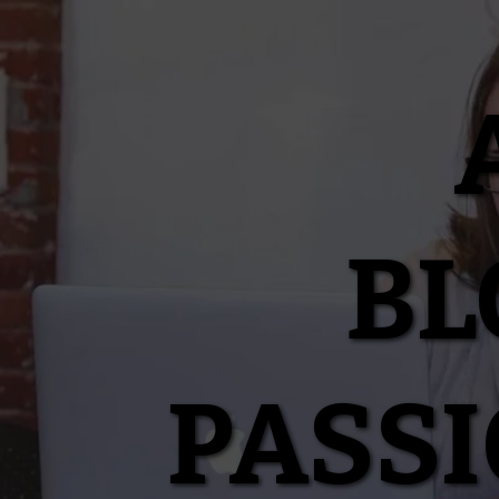
Aller
au
contenu
BL
PASS