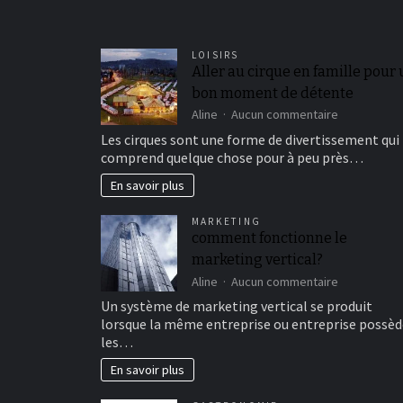
LOISIRS
Aller au cirque en famille pour
bon moment de détente
sur
Aline
Aucun commentaire
Aller
Les cirques sont une forme de divertissement qui
au
comprend quelque chose pour à peu près…
cirque
en
En savoir plus
famille
pour
MARKETING
un
comment fonctionne le
bon
marketing vertical?
moment
de
sur
Aline
Aucun commentaire
détente
comment
Un système de marketing vertical se produit
fonctionne
lorsque la même entreprise ou entreprise possèd
le
les…
marketing
vertical?
En savoir plus