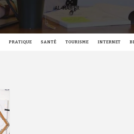
AL-HAR.FR
PRATIQUE
SANTÉ
TOURISME
INTERNET
B