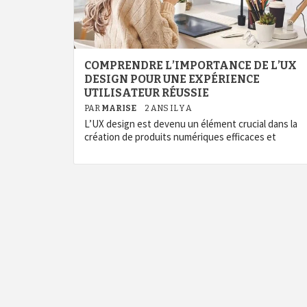
COMPRENDRE L’IMPORTANCE DE L’UX
DESIGN POUR UNE EXPÉRIENCE
UTILISATEUR RÉUSSIE
PAR
MARISE
2 ANS IL Y A
L’UX design est devenu un élément crucial dans la
création de produits numériques efficaces et