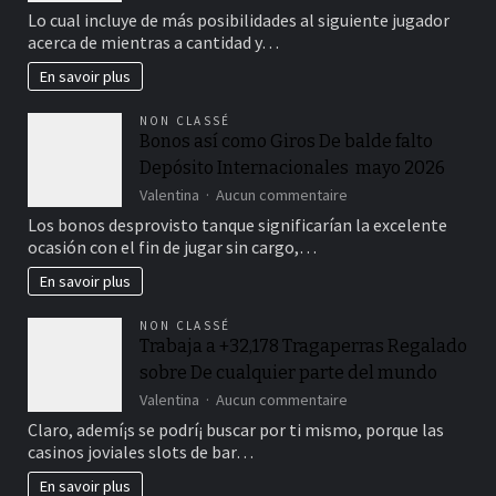
online
Lo cual incluye de más posibilidades al siguiente jugador
de
acerca de mientras a cantidad y…
mucchio
gratuitos
En savoir plus
NON CLASSÉ
Bonos así­ como Giros De balde falto
Depósito Internacionales ️ mayo 2026
sur
Valentina
Aucun commentaire
Bonos
Los bonos desprovisto tanque significarían la excelente
así­
ocasión con el fin de jugar sin cargo,…
como
Giros
En savoir plus
De
balde
NON CLASSÉ
falto
Trabaja a +32,178 Tragaperras Regalado
Depósito
sobre De cualquier parte del mundo
Internacionales
sur
Valentina
Aucun commentaire
mayo
Trabaja
Claro, ademí¡s se podrí¡ buscar por ti mismo, porque las
2026
a
casinos joviales slots de bar…
+32,178
Tragaperras
En savoir plus