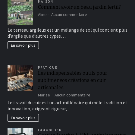
MAISON
Comment avoir un beau jardin fertil?
sur
Aline
Aucun commentaire
Comment
avoir
Le terreau argileux est un mélange de sol qui contient plus
un
d’argile que d’autres types…
beau
jardin
En savoir plus
fertil?
PRATIQUE
Les indispensables outils pour
sublimer vos créations en cuir
artisanales
sur
Marise
Aucun commentaire
Les
Le travail du cuir est un art millénaire qui mêle tradition et
indispensables
innovation, exigeant rigueur,…
outils
pour
En savoir plus
sublimer
vos
IMMOBILIER
créations