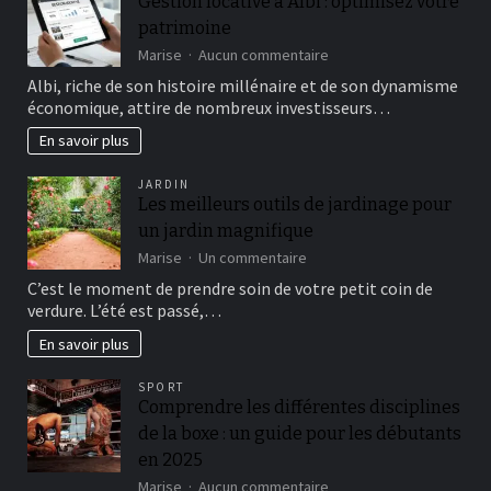
Gestion locative à Albi : optimisez votre
en
patrimoine
cuir
artisanales
sur
Marise
Aucun commentaire
Gestion
Albi, riche de son histoire millénaire et de son dynamisme
locative
économique, attire de nombreux investisseurs…
à
Albi
En savoir plus
:
optimisez
JARDIN
votre
Les meilleurs outils de jardinage pour
patrimoine
un jardin magnifique
sur
Marise
Un commentaire
Les
C’est le moment de prendre soin de votre petit coin de
meilleurs
verdure. L’été est passé,…
outils
de
En savoir plus
jardinage
pour
SPORT
un
Comprendre les différentes disciplines
jardin
de la boxe : un guide pour les débutants
magnifique
en 2025
sur
Marise
Aucun commentaire