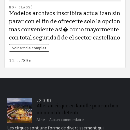
NON CLASSÉ
Modelos archivos inscribira actualizan sin
parar con el fin de ofrecerte solo la opcion
mas conveniente asi� como mayormente
con total seguridad de el sector castellano
Voir article complet
Page:
Next
1
2
…
789
»
LOISIRS
Aller au cirque en famille pour un bon
moment de détente
sur
Aline
Aucun commentaire
Aller
Les cirques sont une forme de divertissement qui
au