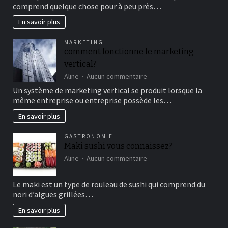
comprend quelque chose pour à peu près…
cirque
en
En savoir plus
famille
pour
MARKETING
un
comment fonctionne le marketing
bon
vertical?
moment
de
sur
Aline
Aucun commentaire
détente
comment
Un système de marketing vertical se produit lorsque la
fonctionne
même entreprise ou entreprise possède les…
le
marketing
En savoir plus
vertical?
GASTRONOMIE
Maki sushi vous connaissez?
sur
Aline
Aucun commentaire
Maki
sushi
Le maki est un type de rouleau de sushi qui comprend du
vous
nori d’algues grillées…
connaissez?
En savoir plus