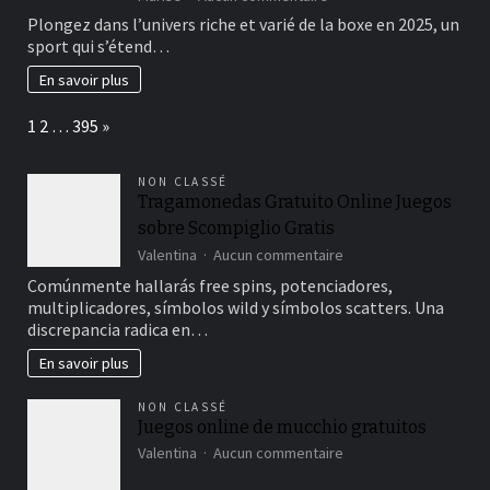
Comprendre
Plongez dans l’univers riche et varié de la boxe en 2025, un
les
sport qui s’étend…
différentes
disciplines
En savoir plus
de
la
Page:
Next
1
2
…
395
»
boxe
:
un
NON CLASSÉ
guide
Tragamonedas Gratuito Online Juegos
pour
sobre Scompiglio Gratis
les
débutants
sur
Valentina
Aucun commentaire
en
Tragamonedas
Comúnmente hallarás free spins, potenciadores,
2025
Gratuito
multiplicadores, símbolos wild y símbolos scatters. Una
Online
discrepancia radica en…
Juegos
sobre
En savoir plus
Scompiglio
Gratis
NON CLASSÉ
Juegos online de mucchio gratuitos
sur
Valentina
Aucun commentaire
Juegos