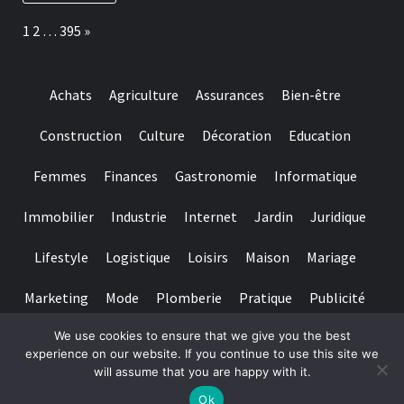
Regalado
sobre
Page:
Next
1
2
…
395
»
De
cualquier
parte
del
Achats
Agriculture
Assurances
Bien-être
mundo
Construction
Culture
Décoration
Education
Femmes
Finances
Gastronomie
Informatique
Immobilier
Industrie
Internet
Jardin
Juridique
Lifestyle
Logistique
Loisirs
Maison
Mariage
Marketing
Mode
Plomberie
Pratique
Publicité
We use cookies to ensure that we give you the best
Santé
Services
Sport
Textile
Tourisme
experience on our website. If you continue to use this site we
will assume that you are happy with it.
Copyright © All rights reserved.
|
Magazine 7
par AF themes
Ok