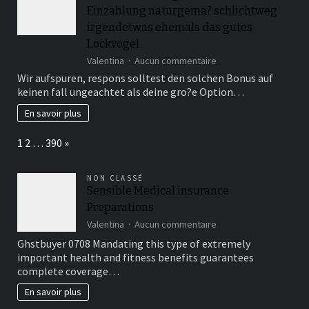
plantes
Einzahlung naturgema? schlichtweg
et
aux
irgendetwas ehemals das gutes
soins
Lockvogel
naturels
sur
Valentina
Aucun commentaire
Daselbst
Wir aufspuren, respons solltest den solchen Bonus auf
man
keinen fall ungeachtet als deine gro?e Option…
sagt,
sie
En savoir plus
seien
9
Page:
Next
1
2
…
390
»
�
frei
Einzahlung
NON CLASSÉ
naturgema?
Sensible Medical insurance
schlichtweg
Preparations
irgendetwas
ehemals
sur
Valentina
Aucun commentaire
das
Sensible
Ghstbuyer 0708 Mandating this type of extremely
gutes
Medical
important health and fitness benefits guarantees
Lockvogel
insurance
complete coverage…
Preparations
En savoir plus