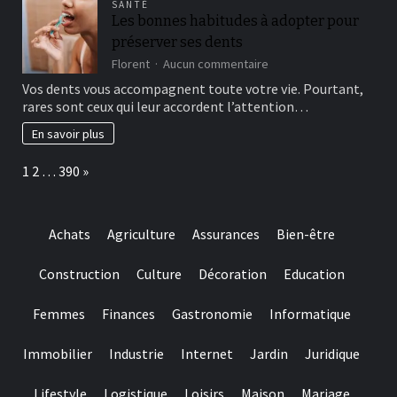
SANTÉ
choice
Les bonnes habitudes à adopter pour
and
préserver ses dents
they
are
sur
Florent
Aucun commentaire
designed
Les
Vos dents vous accompagnent toute votre vie. Pourtant,
for
bonnes
rares sont ceux qui leur accordent l’attention…
really
habitudes
baccarat
à
En savoir plus
real
adopter
time
pour
Page:
Next
1
2
…
390
»
gambling
préserver
games
ses
we
dents
have
Achats
Agriculture
Assurances
Bien-être
needed
Construction
Culture
Décoration
Education
Femmes
Finances
Gastronomie
Informatique
Immobilier
Industrie
Internet
Jardin
Juridique
Lifestyle
Logistique
Loisirs
Maison
Mariage