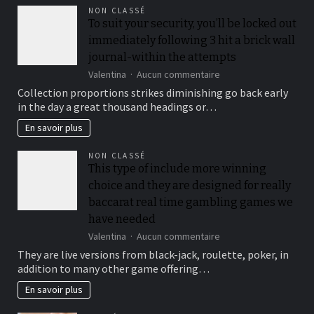
NON CLASSÉ
To suit your security, you’ll be locked out
immediately following 3 hit a brick wall
journal-within the attempts
sur
Valentina
Aucun commentaire
To
Collection proportions strikes diminishing go back early
suit
in the day a great thousand headings or…
your
security,
En savoir plus
you’ll
be
NON CLASSÉ
locked
This type of include more winning
out
choice and they are designed for really
immediately
following
baccarat real time gambling games we
3
have needed
hit
sur
Valentina
Aucun commentaire
a
This
brick
They are live versions from black-jack, roulette, poker, in
type
wall
addition to many other game offering…
of
journal-
include
within
En savoir plus
more
the
winning
attempts