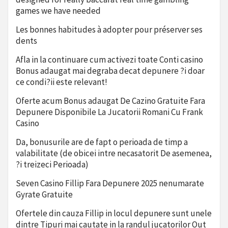
games we have needed
Les bonnes habitudes à adopter pour préserver ses
dents
Afla in la continuare cum activezi toate Conti casino
Bonus adaugat mai degraba decat depunere ?i doar
ce condi?ii este relevant!
Oferte acum Bonus adaugat De Cazino Gratuite Fara
Depunere Disponibile La Jucatorii Romani Cu Frank
Casino
Da, bonusurile are de fapt o perioada de timp a
valabilitate (de obicei intre necasatorit De asemenea,
?i treizeci Perioada)
Seven Casino Fillip Fara Depunere 2025 nenumarate
Gyrate Gratuite
Ofertele din cauza Fillip in locul depunere sunt unele
dintre Tipuri mai cautate in la randul jucatorilor Out