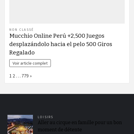
NON CLASSÉ
Mucchio Online Perú +2,500 Juegos
desplazándolo hacia el pelo 500 Giros
Regalado
Voir article complet
Page:
Next
1
2
…
779
»
LOISIRS
Aller au cirque en famille pour un bon
moment de détente