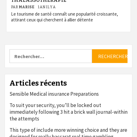
THALASSOTHÉRAPIE
PAR
MARISE
1 AN IL Y A
Le tourisme de santé connaît une popularité croissante,
attirant ceux qui cherchent à allier détente
Rechercher :
Articles récents
Sensible Medical insurance Preparations
To suit your security, you’ll be locked out
immediately following 3 hit a brick wall journal-within
the attempts
This type of include more winning choice and they are
designed for really baccarat real time gambling