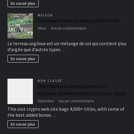
En savoir plus
MAISON
Comment avoir un beau jardin fertil?
sur
Aline
Aucun commentaire
Comment
avoir
Le terreau argileux est un mélange de sol qui contient plus
un
d’argile que d’autres types…
beau
jardin
En savoir plus
fertil?
NON CLASSÉ
Distributions always process in
minutes, however some costs can apply
sur
Valentina
Aucun commentaire
Distributions
This slot crypto web site bags 4,000+ titles, with some of
always
the best added bonus…
process
in
En savoir plus
minutes,
however