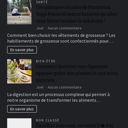
SANTÉ
some
Ces pratiques locales de Formation
costs
Yoga Prénatal sont si bizarres qu’elles
can
apply
vous feront tomber la mâchoire !
sur
Joel
Aucun commentaire
Ces
Comment bien choisir les vêtements de grossesse ? Les
pratiques
habillements de grossesse sont confectionnés pour…
locales
de
En savoir plus
Formation
Yoga
BIEN-ÊTRE
Prénatal
Comment favoriser une digestion
sont
apaisée grâce aux plantes et aux soins
si
bizarres
naturels
qu’elles
sur
Joel
Aucun commentaire
vous
Comment
La digestion est un processus complexe qui permet à
feront
favoriser
tomber
notre organisme de transformer les aliments…
une
la
digestion
En savoir plus
mâchoire
apaisée
!
grâce
NON CLASSÉ
aux
Daselbst man sagt, sie seien 9 � frei