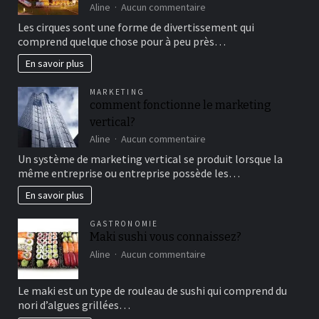
sur
Aline
Aucun commentaire
Aller
Les cirques sont une forme de divertissement qui
au
comprend quelque chose pour à peu près…
cirque
en
En savoir plus
famille
pour
MARKETING
un
comment fonctionne le marketing
bon
vertical?
moment
de
sur
Aline
Aucun commentaire
détente
comment
Un système de marketing vertical se produit lorsque la
fonctionne
même entreprise ou entreprise possède les…
le
marketing
En savoir plus
vertical?
GASTRONOMIE
Maki sushi vous connaissez?
sur
Aline
Aucun commentaire
Maki
sushi
Le maki est un type de rouleau de sushi qui comprend du
vous
nori d’algues grillées…
connaissez?