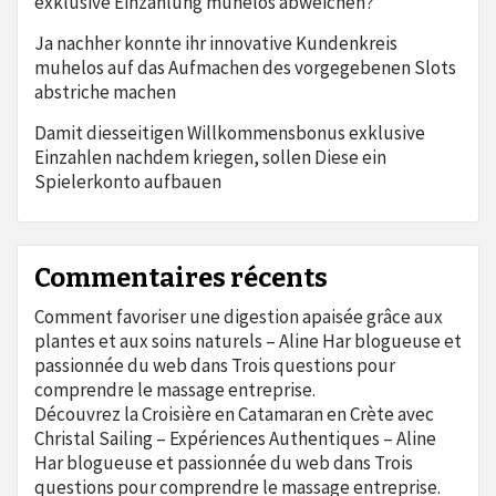
exklusive Einzahlung muhelos abweichen?
Ja nachher konnte ihr innovative Kundenkreis
muhelos auf das Aufmachen des vorgegebenen Slots
abstriche machen
Damit diesseitigen Willkommensbonus exklusive
Einzahlen nachdem kriegen, sollen Diese ein
Spielerkonto aufbauen
Commentaires récents
Comment favoriser une digestion apaisée grâce aux
plantes et aux soins naturels – Aline Har blogueuse et
passionnée du web
dans
Trois questions pour
comprendre le massage entreprise.
Découvrez la Croisière en Catamaran en Crète avec
Christal Sailing – Expériences Authentiques – Aline
Har blogueuse et passionnée du web
dans
Trois
questions pour comprendre le massage entreprise.