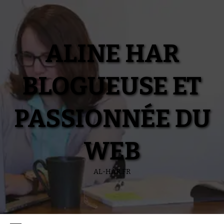
Aller
au
contenu
ALINE HAR
BLOGUEUSE ET
PASSIONNÉE DU
WEB
AL-HAR.FR
Menu