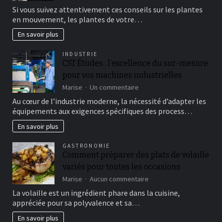
Déménagement
Si vous suivez attentivement ces conseils sur les plantes
et
en mouvement, les plantes de votre…
plantes
:
En savoir plus
comment
bien
INDUSTRIE
les
CST Études : l’excellence du sur-mesure
transporter
pour vos machines industrielles
?
sur
Marise
Un commentaire
CST
Au cœur de l’industrie moderne, la nécessité d’adapter les
Études
équipements aux exigences spécifiques des process…
:
l’excellence
En savoir plus
du
sur-
GASTRONOMIE
mesure
Comment préparer des plats de volaille
pour
variés pour toutes les occasions
vos
machines
sur
Marise
Aucun commentaire
industrielles
Comment
La volaille est un ingrédient phare dans la cuisine,
préparer
appréciée pour sa polyvalence et sa…
des
plats
En savoir plus