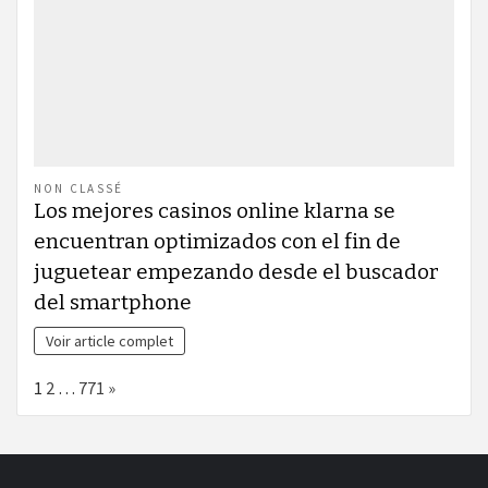
NON CLASSÉ
Los mejores casinos online klarna se
encuentran optimizados con el fin de
juguetear empezando desde el buscador
del smartphone
Voir article complet
Page:
Next
1
2
…
771
»