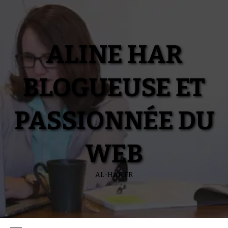
Aller
au
contenu
ALINE HAR
BLOGUEUSE ET
PASSIONNÉE DU
WEB
AL-HAR.FR
Menu