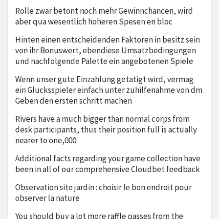
Rolle zwar betont noch mehr Gewinnchancen, wird
aber qua wesentlich hoheren Spesen en bloc
Hinten einen entscheidenden Faktoren in besitz sein
von ihr Bonuswert, ebendiese Umsatzbedingungen
und nachfolgende Palette ein angebotenen Spiele
Wenn unser gute Einzahlung getatigt wird, vermag
ein Glucksspieler einfach unter zuhilfenahme von dm
Geben den ersten schritt machen
Rivers have a much bigger than normal corps from
desk participants, thus their position full is actually
nearer to one,000
Additional facts regarding your game collection have
been in all of our comprehensive Cloudbet feedback
Observation site jardin : choisir le bon endroit pour
observer la nature
You should buy a lot more raffle passes from the