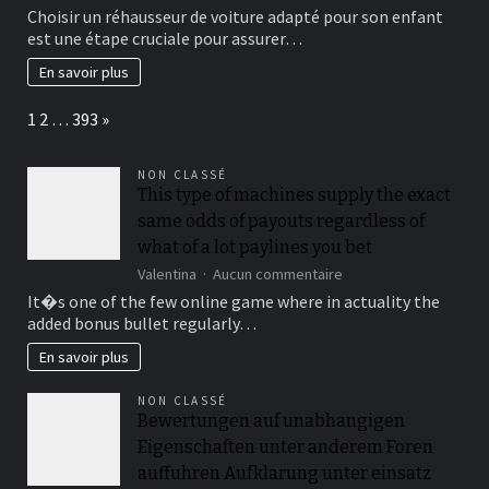
Les
Choisir un réhausseur de voiture adapté pour son enfant
meilleurs
est une étape cruciale pour assurer…
réhausseurs
de
En savoir plus
voiture
:
Page:
Next
1
2
…
393
»
un
comparatif
pour
NON CLASSÉ
2022
This type of machines supply the exact
same odds of payouts regardless of
what of a lot paylines you bet
sur
Valentina
Aucun commentaire
This
It�s one of the few online game where in actuality the
type
added bonus bullet regularly…
of
machines
En savoir plus
supply
the
NON CLASSÉ
exact
Bewertungen auf unabhangigen
same
Eigenschaften unter anderem Foren
odds
of
auffuhren Aufklarung unter einsatz
payouts