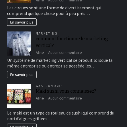
Aller
Les cirques sont une forme de divertissement qui
au
comprend quelque chose pour à peu près…
cirque
en
En savoir plus
famille
pour
MARKETING
un
comment fonctionne le marketing
bon
vertical?
moment
de
sur
Aline
Aucun commentaire
détente
comment
Un système de marketing vertical se produit lorsque la
fonctionne
même entreprise ou entreprise possède les…
le
marketing
En savoir plus
vertical?
GASTRONOMIE
Maki sushi vous connaissez?
sur
Aline
Aucun commentaire
Maki
sushi
Le maki est un type de rouleau de sushi qui comprend du
vous
nori d’algues grillées…
connaissez?