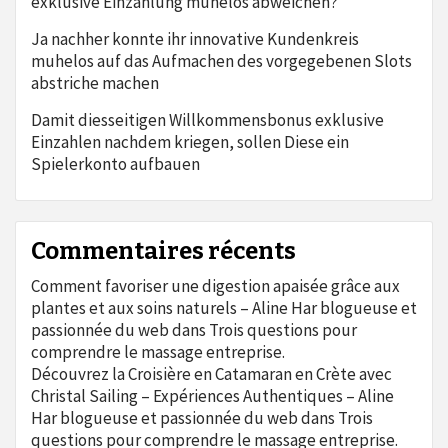
exklusive Einzahlung muhelos abweichen?
Ja nachher konnte ihr innovative Kundenkreis
muhelos auf das Aufmachen des vorgegebenen Slots
abstriche machen
Damit diesseitigen Willkommensbonus exklusive
Einzahlen nachdem kriegen, sollen Diese ein
Spielerkonto aufbauen
Commentaires récents
Comment favoriser une digestion apaisée grâce aux
plantes et aux soins naturels – Aline Har blogueuse et
passionnée du web
dans
Trois questions pour
comprendre le massage entreprise.
Découvrez la Croisière en Catamaran en Crète avec
Christal Sailing – Expériences Authentiques – Aline
Har blogueuse et passionnée du web
dans
Trois
questions pour comprendre le massage entreprise.