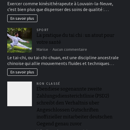
La
Exercer comme kinésithérapeute à Louvain-la-Neuve,
nécessité
c’est bien plus que dispenser des soins de qualité :…
d’une
comptabilité
En savoir plus
rigoureuse
pour
SPORT
le
La pratique du tai chi : un atout pour
kiné
votre santé
à
Louvain-
sur
Marise
Aucun commentaire
la-
La
Le tai-chi, ou tai-chi-chuan, est une discipline ancestrale
Neuve
pratique
chinoise qui allie mouvements fluides et techniques…
du
tai
En savoir plus
chi
:
NON CLASSÉ
un
Ebendiese sogenannte zweite
atout
Zahlungsdiensterichtlinie (PSD2)
pour
votre
schreibt den Verhaltnis uber
santé
Angeschlossen Gutschriften
inoffizieller mitarbeiter deutschen
Gegend genau zuvor