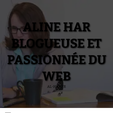
Aller
au
contenu
ALINE HAR
BLOGUEUSE ET
PASSIONNÉE DU
WEB
AL-HAR.FR
Menu