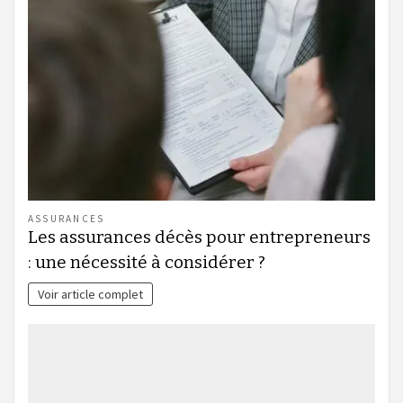
ASSURANCES
Les assurances décès pour entrepreneurs
: une nécessité à considérer ?
Voir article complet