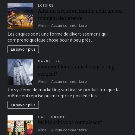
LOISIRS
Aller au cirque en famille pour un bon
moment de détente
sur
Aline
Aucun commentaire
Aller
Les cirques sont une forme de divertissement qui
au
comprend quelque chose pour à peu près…
cirque
en
En savoir plus
famille
pour
MARKETING
un
comment fonctionne le marketing
bon
vertical?
moment
de
sur
Aline
Aucun commentaire
détente
comment
Un système de marketing vertical se produit lorsque la
fonctionne
même entreprise ou entreprise possède les…
le
marketing
En savoir plus
vertical?
GASTRONOMIE
Maki sushi vous connaissez?
sur
Aline
Aucun commentaire
Maki