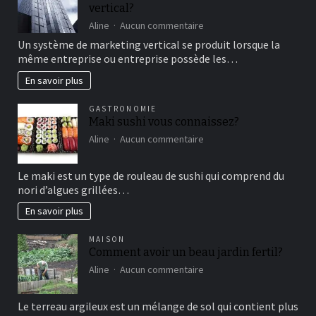
vertical?
moment
de
sur
Aline
Aucun commentaire
détente
comment
Un système de marketing vertical se produit lorsque la
fonctionne
même entreprise ou entreprise possède les…
le
marketing
En savoir plus
vertical?
GASTRONOMIE
Maki sushi vous connaissez?
sur
Aline
Aucun commentaire
Maki
sushi
Le maki est un type de rouleau de sushi qui comprend du
vous
nori d’algues grillées…
connaissez?
En savoir plus
MAISON
Comment avoir un beau jardin fertil?
sur
Aline
Aucun commentaire
Comment
avoir
Le terreau argileux est un mélange de sol qui contient plus
un