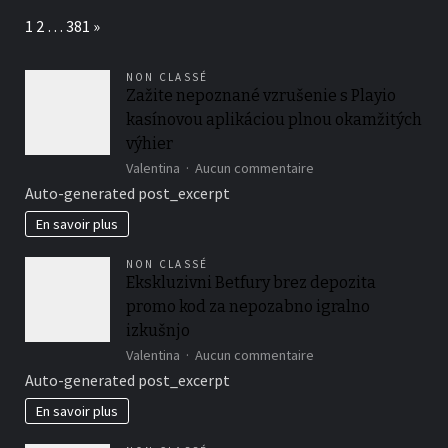
attirer
Page:
Next
1
2
…
381
»
plus
de
clients
NON CLASSÉ
?
Zažite nepoznané vzrušenie s Playio
kasínovou aplikáciou plnou okamžitých
výhier
sur
Valentina
Aucun commentaire
Zažite
Auto-generated post_excerpt
nepoznané
vzrušenie
En savoir plus
s
Playio
NON CLASSÉ
kasínovou
Ekskluzivni Betfury brez depozita
aplikáciou
promo kod za nepozabno igralno
plnou
okamžitých
izkušnjo
výhier
sur
Valentina
Aucun commentaire
Ekskluzivni
Auto-generated post_excerpt
Betfury
brez
En savoir plus
depozita
promo