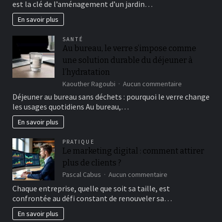
est la clé de l’aménagement d’un jardin…
un
jardin
En savoir plus
moderne
–
SANTÉ
les
Au bureau, le verre s’impose comme
10
une solution durable du déjeuner à
conseils
les
l’hydratation
plus
sur
Kaouther Ragoubi
Aucun commentaire
importants
Au
Déjeuner au bureau sans déchets : pourquoi le verre change
que
bureau,
vous
les usages quotidiens Au bureau,…
le
devez
verre
En savoir plus
absolument
s’impose
connaître
comme
PRATIQUE
une
Le marketing digital : comment attirer
solution
plus de clients ?
durable
du
sur
Pascal Cabus
Aucun commentaire
déjeuner
Le
Chaque entreprise, quelle que soit sa taille, est
à
marketing
confrontée au défi constant de renouveler sa…
l’hydratation
digital
:
En savoir plus
comment