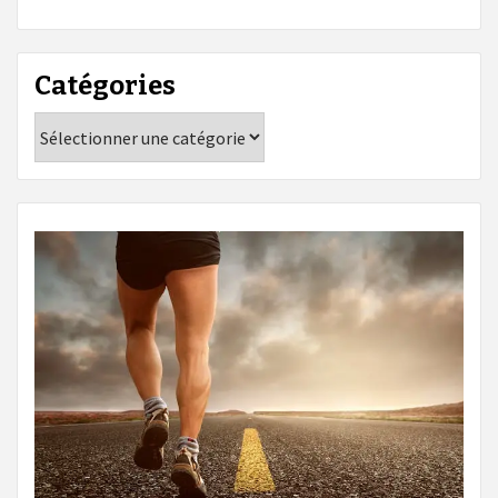
Catégories
Catégories