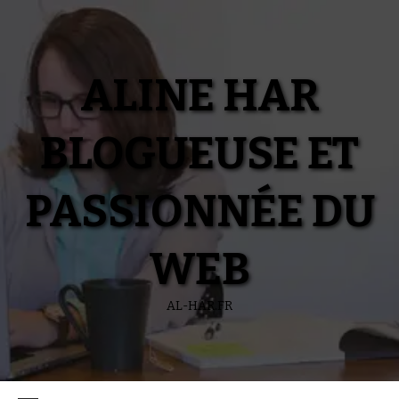
Aller
au
contenu
ALINE HAR
BLOGUEUSE ET
PASSIONNÉE DU
WEB
AL-HAR.FR
Menu