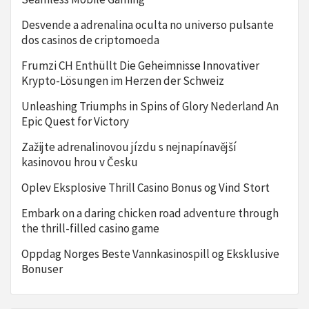
Desvende a adrenalina oculta no universo pulsante
dos casinos de criptomoeda
Frumzi CH Enthüllt Die Geheimnisse Innovativer
Krypto-Lösungen im Herzen der Schweiz
Unleashing Triumphs in Spins of Glory Nederland An
Epic Quest for Victory
Zažijte adrenalinovou jízdu s nejnapínavější
kasinovou hrou v Česku
Oplev Eksplosive Thrill Casino Bonus og Vind Stort
Embark on a daring chicken road adventure through
the thrill-filled casino game
Oppdag Norges Beste Vannkasinospill og Eksklusive
Bonuser