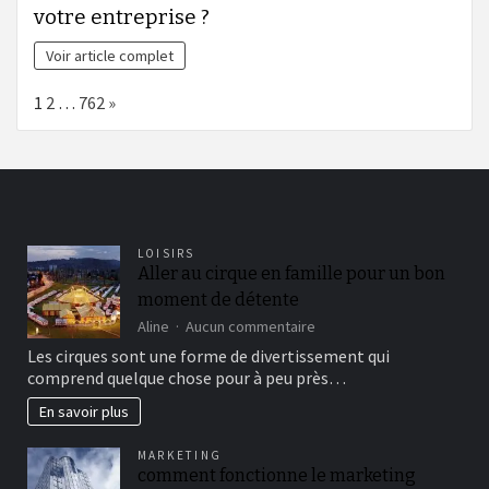
votre entreprise ?
Voir article complet
Page:
Next
1
2
…
762
»
LOISIRS
Aller au cirque en famille pour un bon
moment de détente
sur
Aline
Aucun commentaire
Aller
Les cirques sont une forme de divertissement qui
au
comprend quelque chose pour à peu près…
cirque
en
En savoir plus
famille
pour
MARKETING
un
comment fonctionne le marketing
bon