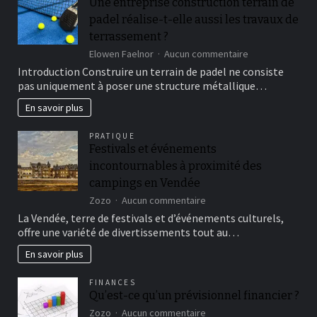
Une entreprise construction terrain de
keine
padel réalise-t-elle aussi les travaux de
Auszahlungslimits
unter
terrassement ?
anderem
sur
Elowen Faelnor
Aucun commentaire
keinesfalls
Une
zeitliche
Introduction Construire un terrain de padel ne consiste
entreprise
Limit
pas uniquement à poser une structure métallique…
construction
terrain
En savoir plus
de
padel
PRATIQUE
réalise-
Festivals et événements
t-
incontournables à proximité des
elle
aussi
campings en Vendée
les
sur
Zozo
Aucun commentaire
travaux
Festivals
La Vendée, terre de festivals et d’événements culturels,
de
et
terrassement
offre une variété de divertissements tout au…
événements
?
incontournables
En savoir plus
à
proximité
FINANCES
des
Qu’est-ce qu’un prévisionnel financier ?
campings
sur
Zozo
Aucun commentaire
en