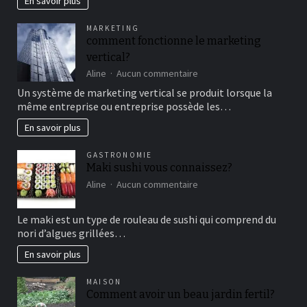
En savoir plus
famille
pour
MARKETING
un
comment fonctionne le marketing
bon
vertical?
moment
de
sur
Aline
Aucun commentaire
détente
comment
Un système de marketing vertical se produit lorsque la
fonctionne
même entreprise ou entreprise possède les…
le
marketing
En savoir plus
vertical?
GASTRONOMIE
Maki sushi vous connaissez?
sur
Aline
Aucun commentaire
Maki
sushi
Le maki est un type de rouleau de sushi qui comprend du
vous
nori d’algues grillées…
connaissez?
En savoir plus
MAISON
Comment avoir un beau jardin fertil?