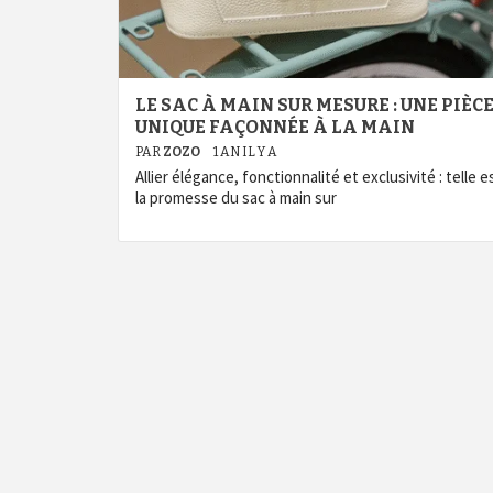
LE SAC À MAIN SUR MESURE : UNE PIÈC
UNIQUE FAÇONNÉE À LA MAIN
PAR
ZOZO
1 AN IL Y A
Allier élégance, fonctionnalité et exclusivité : telle e
la promesse du sac à main sur