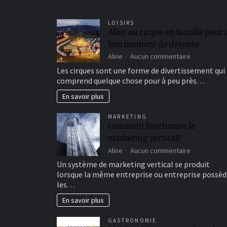
LOISIRS
Aller au cirque en famille pour
bon moment de détente
sur
Aline
Aucun commentaire
Aller
Les cirques sont une forme de divertissement qui
au
comprend quelque chose pour à peu près…
cirque
en
En savoir plus
famille
pour
MARKETING
un
comment fonctionne le
bon
marketing vertical?
moment
de
sur
Aline
Aucun commentaire
détente
comment
Un système de marketing vertical se produit
fonctionne
lorsque la même entreprise ou entreprise possèd
le
les…
marketing
vertical?
En savoir plus
GASTRONOMIE