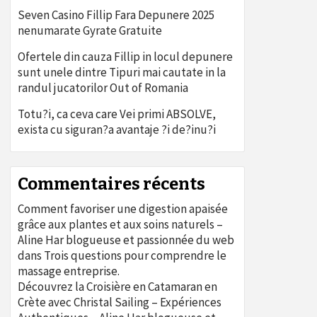
Seven Casino Fillip Fara Depunere 2025
nenumarate Gyrate Gratuite
Ofertele din cauza Fillip in locul depunere
sunt unele dintre Tipuri mai cautate in la
randul jucatorilor Out of Romania
Totu?i, ca ceva care Vei primi ABSOLVE,
exista cu siguran?a avantaje ?i de?inu?i
Commentaires récents
Comment favoriser une digestion apaisée
grâce aux plantes et aux soins naturels –
Aline Har blogueuse et passionnée du web
dans
Trois questions pour comprendre le
massage entreprise.
Découvrez la Croisière en Catamaran en
Crète avec Christal Sailing – Expériences