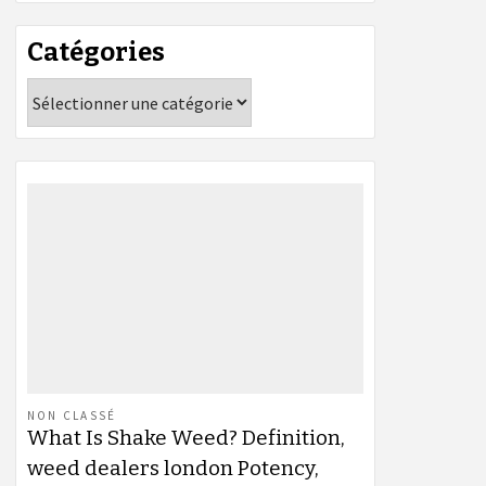
Catégories
Catégories
NON CLASSÉ
What Is Shake Weed? Definition,
weed dealers london Potency,