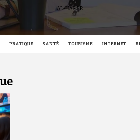
AL-HAR.FR
PRATIQUE
SANTÉ
TOURISME
INTERNET
B
que