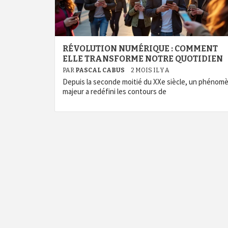
RÉVOLUTION NUMÉRIQUE : COMMENT
ELLE TRANSFORME NOTRE QUOTIDIEN
PAR
PASCAL CABUS
2 MOIS IL Y A
Depuis la seconde moitié du XXe siècle, un phénom
majeur a redéfini les contours de