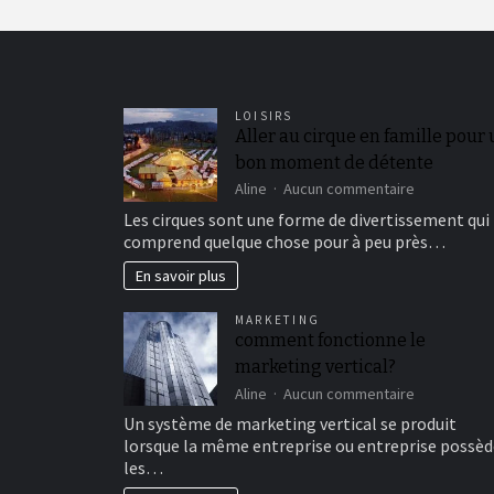
LOISIRS
Aller au cirque en famille pour
bon moment de détente
sur
Aline
Aucun commentaire
Aller
Les cirques sont une forme de divertissement qui
au
comprend quelque chose pour à peu près…
cirque
en
En savoir plus
famille
pour
MARKETING
un
comment fonctionne le
bon
marketing vertical?
moment
de
sur
Aline
Aucun commentaire
détente
comment
Un système de marketing vertical se produit
fonctionne
lorsque la même entreprise ou entreprise possèd
le
les…
marketing
vertical?