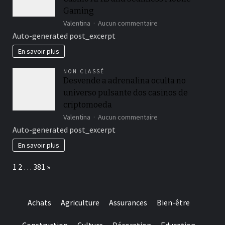
nepozabno
igralno
Gaming
izkušnjo
sur
Valentina
Aucun commentaire
Unlock
Auto-generated post_excerpt
Thrilling
Wins
En savoir plus
with
Verde
NON CLASSÉ
Casino
Desvende a adrenalina oculta no
APKs
universo pulsante dos casinos de
and
Seamless
criptomoeda
Mobile
sur
Valentina
Aucun commentaire
Gaming
Desvende
Auto-generated post_excerpt
a
adrenalina
En savoir plus
oculta
no
Page:
Next
1
2
…
381
»
universo
pulsante
dos
casinos
Achats
Agriculture
Assurances
Bien-être
de
criptomoeda
Construction
Culture
Décoration
Education