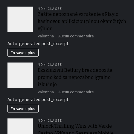
comment
NON CLASSÉ
y
Zažite nepoznané vzrušenie s Playio
faire
kasínovou aplikáciou plnou okamžitých
face
?
výhier
sur
Valentina
Aucun commentaire
Zažite
Auto-generated post_excerpt
nepoznané
vzrušenie
En savoir plus
s
Playio
NON CLASSÉ
kasínovou
Ekskluzivni Betfury brez depozita
aplikáciou
promo kod za nepozabno igralno
plnou
okamžitých
izkušnjo
výhier
sur
Valentina
Aucun commentaire
Ekskluzivni
Auto-generated post_excerpt
Betfury
brez
En savoir plus
depozita
promo
NON CLASSÉ
kod
Unlock Thrilling Wins with Verde
za
Casino APKs and Seamless Mobile