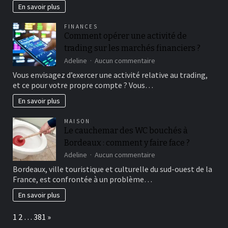
développement
En savoir plus
fœtal
:
FINANCES
ce
Comment opérer une activité de
qui
trading sur les marchés financiers ?
se
passe
sur
Adeline
Aucun commentaire
chaque
Comment
Vous envisagez d’exercer une activité relative au trading,
semaine
opérer
et ce pour votre propre compte ? Vous…
une
activité
En savoir plus
de
trading
MAISON
sur
Le cauchemar des WC bouchés à
les
Bordeaux : comment y faire face ?
marchés
financiers
sur
Adeline
Aucun commentaire
?
Le
Bordeaux, ville touristique et culturelle du sud-ouest de la
cauchemar
France, est confrontée à un problème…
des
WC
En savoir plus
bouchés
à
Page:
Next
1
2
…
381
»
Bordeaux
: