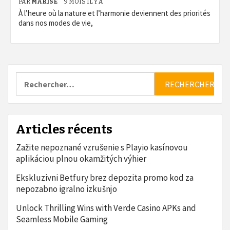
PAR
MARISE
9 MOIS IL Y A
À l’heure où la nature et l’harmonie deviennent des priorités
dans nos modes de vie,
Rechercher :
Articles récents
Zažite nepoznané vzrušenie s Playio kasínovou
aplikáciou plnou okamžitých výhier
Ekskluzivni Betfury brez depozita promo kod za
nepozabno igralno izkušnjo
Unlock Thrilling Wins with Verde Casino APKs and
Seamless Mobile Gaming