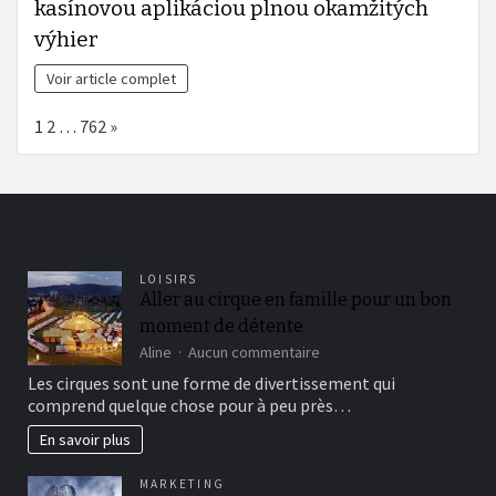
kasínovou aplikáciou plnou okamžitých
výhier
Voir article complet
Page:
Next
1
2
…
762
»
LOISIRS
Aller au cirque en famille pour un bon
moment de détente
sur
Aline
Aucun commentaire
Aller
Les cirques sont une forme de divertissement qui
au
comprend quelque chose pour à peu près…
cirque
en
En savoir plus
famille
pour
MARKETING
un