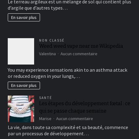
Le terreau argileux est un mélange de sol qui contient plus
un
d’argile que d’autres types…
beau
jardin
En savoir plus
fertil?
NON CLASSÉ
Weed weed vape near me Wikipedia
sur
Valentina
Aucun commentaire
Weed
weed
You may experience sensations akin to an asthma attack
vape
or reduced oxygen in your lungs,…
near
me
En savoir plus
Wikipedia
SANTÉ
Les étapes du développement fœtal : ce
qui se passe chaque semaine
sur
Marise
Aucun commentaire
Les
La vie, dans toute sa complexité et sa beauté, commence
étapes
par un processus de développement…
du