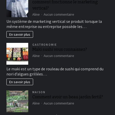
comment fonctionne le marketing
bon
vertical?
moment
de
sur
Aline
Aucun commentaire
détente
comment
Un système de marketing vertical se produit lorsque la
fonctionne
même entreprise ou entreprise possède les…
le
marketing
En savoir plus
vertical?
GASTRONOMIE
Maki sushi vous connaissez?
sur
Aline
Aucun commentaire
Maki
sushi
Le maki est un type de rouleau de sushi qui comprend du
vous
nori d’algues grillées…
connaissez?
En savoir plus
MAISON
Comment avoir un beau jardin fertil?
sur
Aline
Aucun commentaire
Comment
avoir