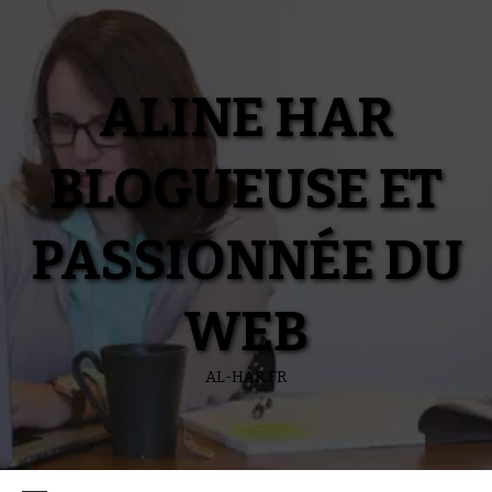
Aller
au
contenu
ALINE HAR
BLOGUEUSE ET
PASSIONNÉE DU
WEB
AL-HAR.FR
Menu