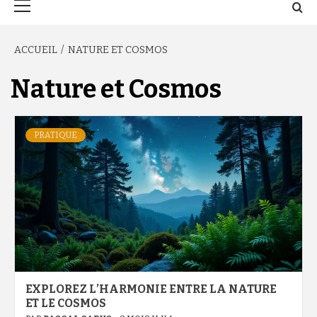
principal
ACCUEIL
NATURE ET COSMOS
Nature et Cosmos
PRATIQUE
EXPLOREZ L’HARMONIE ENTRE LA NATURE
ET LE COSMOS