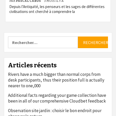
PAR
PASCAL CABUS
3 MOIS IL Y A
Depuis l’Antiquité, les penseurs et les sages de différentes
civilisations ont cherché à comprendre la
Rechercher :
Articles récents
Rivers have a much bigger than normal corps from
desk participants, thus their position full is actually
nearer to one,000
Additional facts regarding your game collection have
been in all of our comprehensive Cloudbet feedback
Observation site jardin : choisir le bon endroit pour