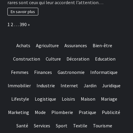
rares sont ceux qui leur accordent l’attention…
really
habitudes
baccarat
à
En savoir plus
real
adopter
time
pour
Page:
Next
1
2
…
390
»
gambling
préserver
games
ses
we
dents
have
Achats
Agriculture
Assurances
Bien-être
needed
Construction
Culture
Décoration
Education
Femmes
Finances
Gastronomie
Informatique
Immobilier
Industrie
Internet
Jardin
Juridique
Lifestyle
Logistique
Loisirs
Maison
Mariage
Marketing
Mode
Plomberie
Pratique
Publicité
Santé
Services
Sport
Textile
Tourisme