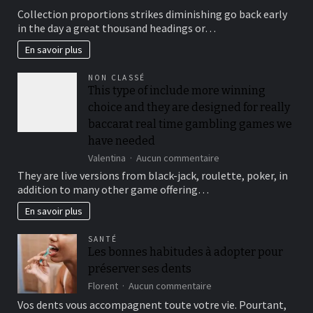
To
Collection proportions strikes diminishing go back early
suit
in the day a great thousand headings or…
your
security,
En savoir plus
you’ll
be
NON CLASSÉ
locked
This type of include more winning
out
choice and they are designed for really
immediately
following
baccarat real time gambling games we
3
have needed
hit
sur
Valentina
Aucun commentaire
a
This
brick
They are live versions from black-jack, roulette, poker, in
type
wall
addition to many other game offering…
of
journal-
include
within
En savoir plus
more
the
winning
attempts
SANTÉ
choice
Les bonnes habitudes à adopter pour
and
préserver ses dents
they
are
sur
Florent
Aucun commentaire
designed
Les
Vos dents vous accompagnent toute votre vie. Pourtant,
for
bonnes