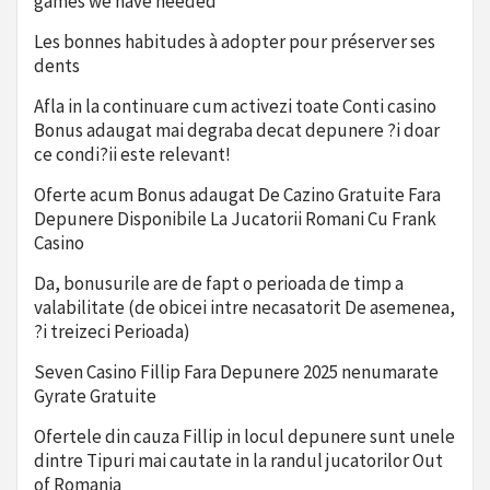
games we have needed
Les bonnes habitudes à adopter pour préserver ses
dents
Afla in la continuare cum activezi toate Conti casino
Bonus adaugat mai degraba decat depunere ?i doar
ce condi?ii este relevant!
Oferte acum Bonus adaugat De Cazino Gratuite Fara
Depunere Disponibile La Jucatorii Romani Cu Frank
Casino
Da, bonusurile are de fapt o perioada de timp a
valabilitate (de obicei intre necasatorit De asemenea,
?i treizeci Perioada)
Seven Casino Fillip Fara Depunere 2025 nenumarate
Gyrate Gratuite
Ofertele din cauza Fillip in locul depunere sunt unele
dintre Tipuri mai cautate in la randul jucatorilor Out
of Romania