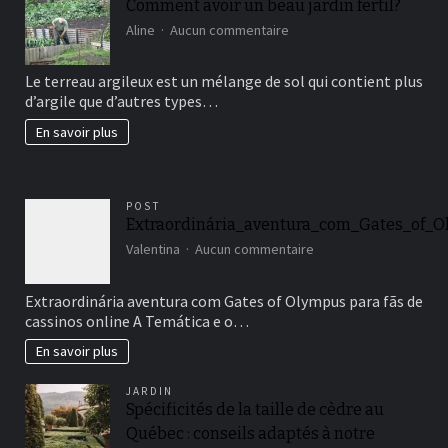
Comment avoir un beau jardin fertil?
sur
Aline
Aucun commentaire
Comment
avoir
Le terreau argileux est un mélange de sol qui contient plus
un
d’argile que d’autres types…
beau
jardin
En savoir plus
fertil?
POST
Extraordinária_aventura_com_Gates_of_O
sur
Valentina
Aucun commentaire
Extraordinária_avent
Extraordinária aventura com Gates of Olympus para fãs de
cassinos online A Temática e o…
En savoir plus
JARDIN
Spécificités de la taille de cèdre au
Québec : conseils adaptés à notre