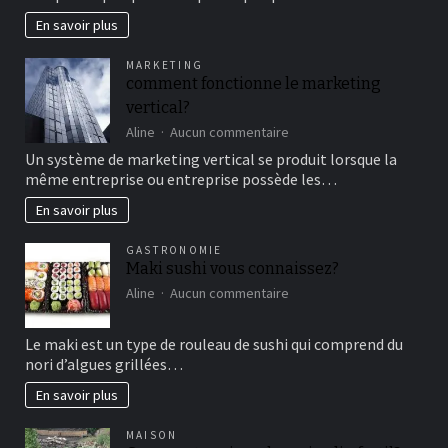
en
En savoir plus
famille
pour
MARKETING
un
comment fonctionne le marketing
bon
vertical?
moment
de
sur
Aline
Aucun commentaire
détente
comment
Un système de marketing vertical se produit lorsque la
fonctionne
même entreprise ou entreprise possède les…
le
marketing
En savoir plus
vertical?
GASTRONOMIE
Maki sushi vous connaissez?
sur
Aline
Aucun commentaire
Maki
sushi
Le maki est un type de rouleau de sushi qui comprend du
vous
nori d’algues grillées…
connaissez?
En savoir plus
MAISON