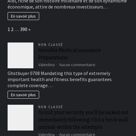
Albi, riche de son histoire millénaire et de son dynamisme
locative
économique, attire de nombreux investisseurs…
à
Albi
En savoir plus
:
optimisez
Page:
Next
1
2
…
390
»
votre
patrimoine
NON CLASSÉ
Sensible Medical insurance
Preparations
sur
Valentina
Aucun commentaire
Sensible
Ghstbuyer 0708 Mandating this type of extremely
Medical
important health and fitness benefits guarantees
insurance
complete coverage…
Preparations
En savoir plus
NON CLASSÉ
To suit your security, you’ll be locked out
immediately following 3 hit a brick wall
journal-within the attempts
sur
Valentina
Aucun commentaire