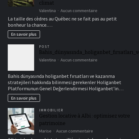
climat
sur
Valentina
Aucun commentaire
Spécificités
La taille des cèdres au Québec ne se fait pas au petit
de
bonheur la chance.…
la
taille
En savoir plus
de
cèdre
POST
au
Bahis_dünyasında_holiganbet_fırsatları_v
Québec
sur
Valentina
Aucun commentaire
:
Bahis_dünyasında_holi
conseils
adaptés
Bahis dünyasında holiganbet fırsatları ve kazanma
à
stratejileri hakkında bilinmesi gerekenler Holiganbet
notre
Platformunun Genel Değerlendirmesi Holiganbet'in…
climat
En savoir plus
IMMOBILIER
Gestion locative à Albi : optimisez votre
patrimoine
sur
Marise
Aucun commentaire
Gestion