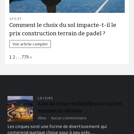
SPORT
Comment le choix du sol impacte-t-il le
prix construction terrain de padel ?
Voir article complet
Page:
Next
1
2
…
779
»
LOISIRS
Aller au cirque en famille pour un bon
moment de détente
sur
Aline
Aucun commentaire
Aller
Les cirques sont une forme de divertissement qui
au
comprend quelque chose pour à peu près…
cirque