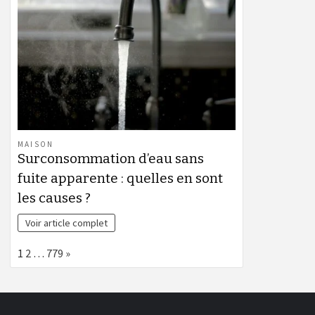
MAISON
Surconsommation d’eau sans
fuite apparente : quelles en sont
les causes ?
Voir article complet
Page:
Next
1
2
…
779
»