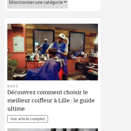
MODE
Découvrez comment choisir le
meilleur coiffeur à Lille : le guide
ultime
Voir article complet