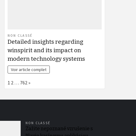
NON CLASSÉ
Detailed insights regarding
winspirit and its impact on
modern technology systems
Voir article complet
Page:
Next
1
2
…
762
»
NON CLASSÉ
Zažite nepoznané vzrušenie s
Playio kasínovou aplikáciou