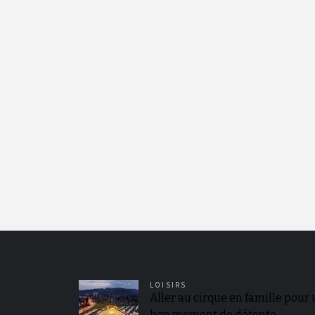
LOISIRS
Aller au cirque en famille pour
bon moment de détente