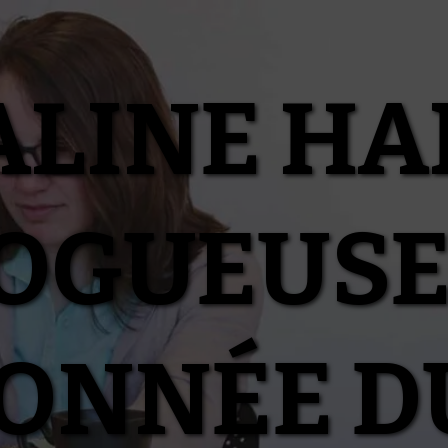
ALINE HA
OGUEUSE
IONNÉE D