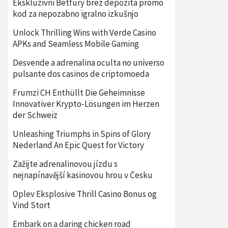
Ekskluzivni Betfury brez depozita promo
kod za nepozabno igralno izkušnjo
Unlock Thrilling Wins with Verde Casino
APKs and Seamless Mobile Gaming
Desvende a adrenalina oculta no universo
pulsante dos casinos de criptomoeda
Frumzi CH Enthüllt Die Geheimnisse
Innovativer Krypto-Lösungen im Herzen
der Schweiz
Unleashing Triumphs in Spins of Glory
Nederland An Epic Quest for Victory
Zažijte adrenalinovou jízdu s
nejnapínavější kasinovou hrou v Česku
Oplev Eksplosive Thrill Casino Bonus og
Vind Stort
Embark on a daring chicken road