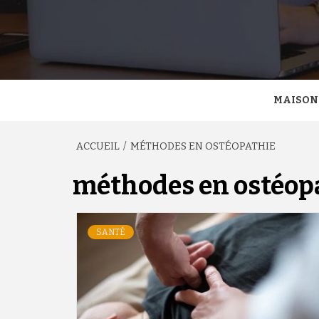
MAISON
ACCUEIL
MÉTHODES EN OSTÉOPATHIE
méthodes en ostéop
SANTÉ