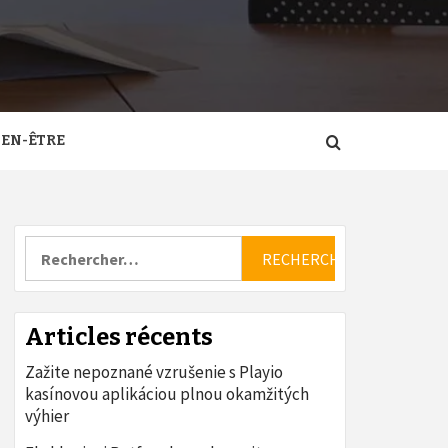
IEN-ÊTRE
Rechercher :
Articles récents
Zažite nepoznané vzrušenie s Playio
kasínovou aplikáciou plnou okamžitých
výhier