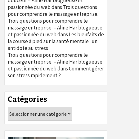
douceur – Aline Har blogueuse et
passionnée du web
dans
Trois questions
pour comprendre le massage entreprise.
Trois questions pour comprendre le
massage entreprise. – Aline Har blogueuse
et passionnée du web
dans
Les bienfaits de
la course à pied sur la santé mentale : un
antidote au stress
Trois questions pour comprendre le
massage entreprise. – Aline Har blogueuse
et passionnée du web
dans
Comment gérer
son stress rapidement ?
Catégories
Catégories