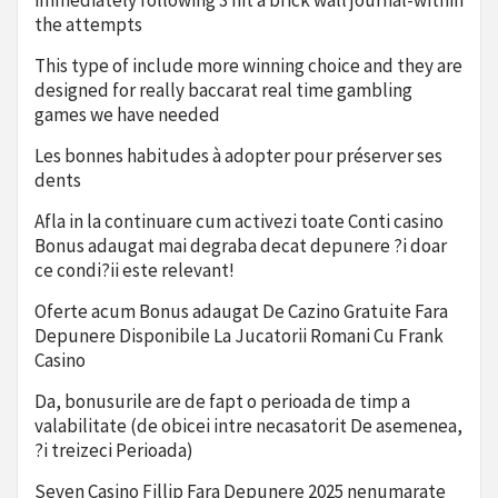
immediately following 3 hit a brick wall journal-within
the attempts
This type of include more winning choice and they are
designed for really baccarat real time gambling
games we have needed
Les bonnes habitudes à adopter pour préserver ses
dents
Afla in la continuare cum activezi toate Conti casino
Bonus adaugat mai degraba decat depunere ?i doar
ce condi?ii este relevant!
Oferte acum Bonus adaugat De Cazino Gratuite Fara
Depunere Disponibile La Jucatorii Romani Cu Frank
Casino
Da, bonusurile are de fapt o perioada de timp a
valabilitate (de obicei intre necasatorit De asemenea,
?i treizeci Perioada)
Seven Casino Fillip Fara Depunere 2025 nenumarate