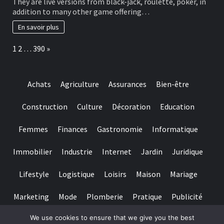
They are live versions from black-jack, roulette, poker, in
type
wall
addition to many other game offering…
of
journal-
include
within
En savoir plus
more
the
winning
attempts
Page:
Next
1
2
…
390
»
choice
and
they
are
Achats
Agriculture
Assurances
Bien-être
designed
for
really
Construction
Culture
Décoration
Education
baccarat
real
Femmes
Finances
Gastronomie
Informatique
time
gambling
games
Immobilier
Industrie
Internet
Jardin
Juridique
we
have
Lifestyle
Logistique
Loisirs
Maison
Mariage
needed
Marketing
Mode
Plomberie
Pratique
Publicité
We use cookies to ensure that we give you the best
Santé
Services
Sport
Textile
Tourisme