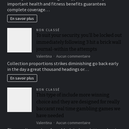
Medical
important health and fitness benefits guarantees
insurance
complete coverage…
Preparations
En savoir plus
NON CLASSÉ
To suit your security, you’ll be locked out
immediately following 3 hit a brick wall
journal-within the attempts
sur
Valentina
Aucun commentaire
To
Collection proportions strikes diminishing go back early
suit
in the day a great thousand headings or…
your
security,
En savoir plus
you’ll
be
NON CLASSÉ
locked
This type of include more winning
out
choice and they are designed for really
immediately
following
baccarat real time gambling games we
3
have needed
hit
sur
Valentina
Aucun commentaire
a
This
brick