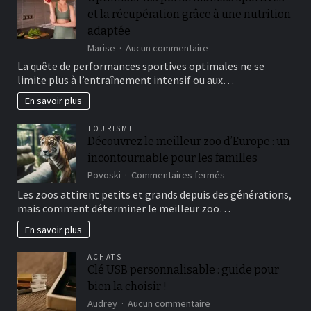
jantes
en
et la récupération grâce à une nutrition
aluminium
adaptée
sur
Marise
Aucun commentaire
Optimiser
La quête de performances sportives optimales ne se
les
limite plus à l’entraînement intensif ou aux…
performances
sportives
En savoir plus
et
la
TOURISME
récupération
Découvrez le meilleur zoo d’Europe : un
grâce
incontournable pour les familles
à
une
sur
Povoski
Commentaires fermés
nutrition
Découvrez
Les zoos attirent petits et grands depuis des générations,
adaptée
le
mais comment déterminer le meilleur zoo…
meilleur
zoo
En savoir plus
d’Europe
:
ACHATS
un
Clé USB personnalisable : guide pour
incontournable
bien la choisir !
pour
les
sur
Audrey
Aucun commentaire