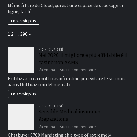
familles
Clé
Même à l’ère du Cloud, qui est une espace de stockage en
USB
ligne, la clé…
personnalisable
:
En savoir plus
guide
pour
Page:
Next
1
2
…
390
»
bien
la
choisir
NON CLASSÉ
!
Nel 2026, il migliore e più affidabile è il
casinò non AAMS.
sur
Valentina
Aucun commentaire
Nel
È utilizzato da molti casinò online per evitare le siti non
2026,
aams fluttuazioni del mercato…
il
migliore
En savoir plus
e
più
NON CLASSÉ
affidabile
Sensible Medical insurance
è
Preparations
il
casinò
sur
Valentina
Aucun commentaire
non
Sensible
Ghstbuyer 0708 Mandating this type of extremely
AAMS.