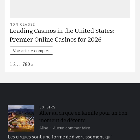
NON CLASSÉ
Leading Casinos in the United States:
Premier Online Casinos for 2026
Voir article complet
Page:
Next
1
2
…
780
»
LOISIRS
Aller au cirque en famille pour un bon
moment de détente
sur
Aline
Aucun commentaire
Aller
Les cirques sont une forme de divertissement qui
au