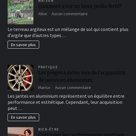
MAISON
Comment avoir un beau jardin fertil?
sur
Aline
Aucun commentaire
Comment
avoir
Le terreau argileux est un mélange de sol qui contient plus
un
d’argile que d’autres types…
beau
jardin
En savoir plus
fertil?
PRATIQUE
Les pièges à éviter lors de l’acquisition
de jantes en aluminium
sur
Marise
Aucun commentaire
Les
Les jantes en aluminium représentent un équilibre entre
pièges
performance et esthétique. Cependant, leur acquisition
à
peut…
éviter
lors
En savoir plus
de
l’acquisition
BIEN-ÊTRE
de
Optimiser les performances sportives