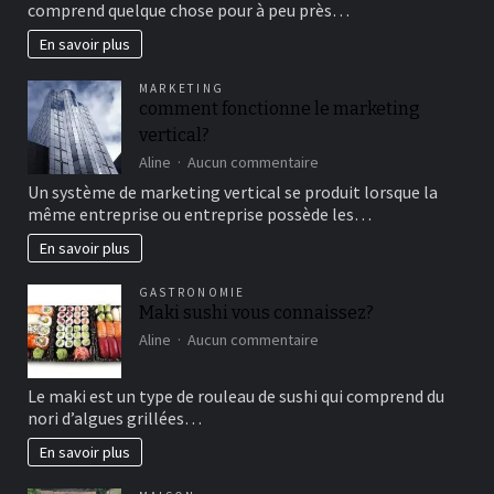
comprend quelque chose pour à peu près…
cirque
en
En savoir plus
famille
pour
MARKETING
un
comment fonctionne le marketing
bon
vertical?
moment
de
sur
Aline
Aucun commentaire
détente
comment
Un système de marketing vertical se produit lorsque la
fonctionne
même entreprise ou entreprise possède les…
le
marketing
En savoir plus
vertical?
GASTRONOMIE
Maki sushi vous connaissez?
sur
Aline
Aucun commentaire
Maki
sushi
Le maki est un type de rouleau de sushi qui comprend du
vous
nori d’algues grillées…
connaissez?
En savoir plus