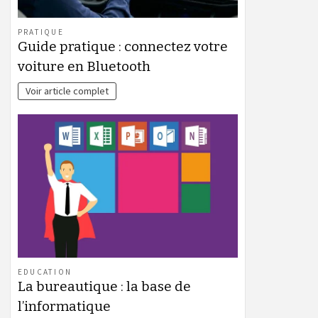
PRATIQUE
Guide pratique : connectez votre
voiture en Bluetooth
Voir article complet
EDUCATION
La bureautique : la base de
l’informatique