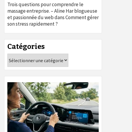
Trois questions pour comprendre le
massage entreprise. – Aline Har blogueuse
et passionnée du web
dans
Comment gérer
son stress rapidement ?
Catégories
Catégories