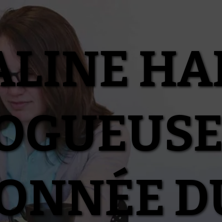
ALINE HA
OGUEUSE
IONNÉE D