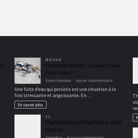
MAISON
 un
Comment trouver la cause d’une
fuite d’eau ?
sur
Emna Amouna
Aucun commentaire
Comment
Une fuite d’eau qui persiste est une situation à la
trouver
fois stressante et angoissante. En…
Th
la
vi
cause
En savoir plus
re
d’une
fuite
25
E
d’eau
The Founding of YouTube A Short
?
History
sur
Valentina
Aucun commentaire