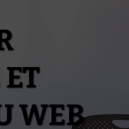
R
 ET
U WEB