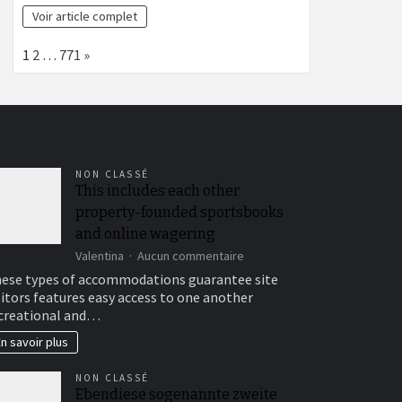
Voir article complet
Page:
Next
1
2
…
771
»
NON CLASSÉ
This includes each other
property-founded sportsbooks
and online wagering
sur
Valentina
Aucun commentaire
This
ese types of accommodations guarantee site
includes
sitors features easy access to one another
each
creational and…
other
property-
n savoir plus
founded
sportsbooks
NON CLASSÉ
and
Ebendiese sogenannte zweite
online