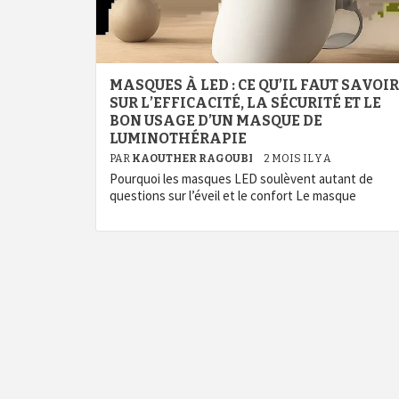
MASQUES À LED : CE QU’IL FAUT SAVOIR
SUR L’EFFICACITÉ, LA SÉCURITÉ ET LE
BON USAGE D’UN MASQUE DE
LUMINOTHÉRAPIE
PAR
KAOUTHER RAGOUBI
2 MOIS IL Y A
Pourquoi les masques LED soulèvent autant de
questions sur l’éveil et le confort Le masque