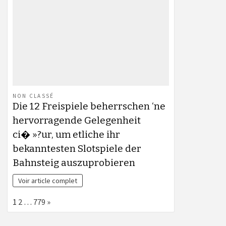
NON CLASSÉ
Die 12 Freispiele beherrschen ‘ne
hervorragende Gelegenheit
ci� »?ur, um etliche ihr
bekanntesten Slotspiele der
Bahnsteig auszuprobieren
Voir article complet
Page:
Next
1
2
…
779
»