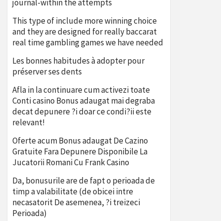
journal-within the attempts
This type of include more winning choice
and they are designed for really baccarat
real time gambling games we have needed
Les bonnes habitudes à adopter pour
préserver ses dents
Afla in la continuare cum activezi toate
Conti casino Bonus adaugat mai degraba
decat depunere ?i doar ce condi?ii este
relevant!
Oferte acum Bonus adaugat De Cazino
Gratuite Fara Depunere Disponibile La
Jucatorii Romani Cu Frank Casino
Da, bonusurile are de fapt o perioada de
timp a valabilitate (de obicei intre
necasatorit De asemenea, ?i treizeci
Perioada)