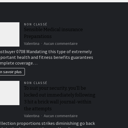
NON CLASSÉ
Sensible Medical insurance
Preparations
sur
Valentina
Aucun commentaire
Sensible
stbuyer 0708 Mandating this type of extremely
Medical
portant health and fitness benefits guarantees
insurance
mplete coverage…
Preparations
n savoir plus
NON CLASSÉ
To suit your security, you’ll be
locked out immediately following
3 hit a brick wall journal-within
the attempts
sur
Valentina
Aucun commentaire
To
llection proportions strikes diminishing go back
suit