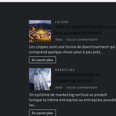
LOISIRS
Aller au cirque en famille pour
bon moment de détente
sur
Aline
Aucun commentaire
Aller
Les cirques sont une forme de divertissement qui
au
comprend quelque chose pour à peu près…
cirque
en
En savoir plus
famille
pour
MARKETING
un
comment fonctionne le
bon
marketing vertical?
moment
de
sur
Aline
Aucun commentaire
détente
comment
Un système de marketing vertical se produit
fonctionne
lorsque la même entreprise ou entreprise possèd
le
les…
marketing
vertical?
En savoir plus