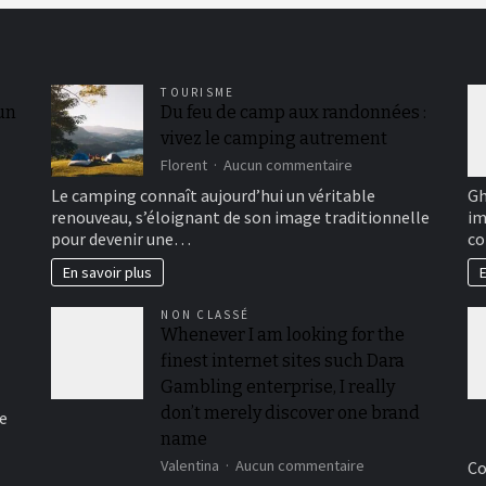
TOURISME
 un
Du feu de camp aux randonnées :
vivez le camping autrement
sur
Florent
Aucun commentaire
Du
Le camping connaît aujourd’hui un véritable
Gh
feu
renouveau, s’éloignant de son image traditionnelle
im
de
pour devenir une…
co
camp
aux
En savoir plus
E
randonnées
:
NON CLASSÉ
vivez
Whenever I am looking for the
le
camping
finest internet sites such Dara
autrement
Gambling enterprise, I really
don’t merely discover one brand
e
name
sur
Valentina
Aucun commentaire
Co
Whenever