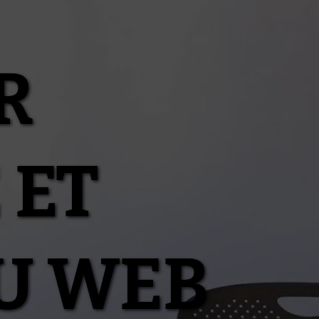
R
 ET
U WEB