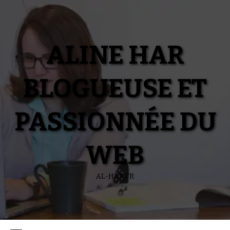
Aller
au
contenu
ALINE HAR
BLOGUEUSE ET
PASSIONNÉE DU
WEB
AL-HAR.FR
Menu