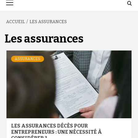
principal
ACCUEIL
LES ASSURANCES
Les assurances
ASSURANCES
LES ASSURANCES DÉCÈS POUR
ENTREPRENEURS : UNE NÉCESSITÉ À