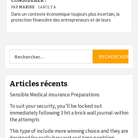
CONSIDÉRER ?
PAR
MARISE
1 AN IL Y A
Dans un contexte économique toujours plus incertain, la
protection financière des entrepreneurs et de leurs
Rechercher :
Articles récents
Sensible Medical insurance Preparations
To suit your security, you’ll be locked out
immediately following 3 hit a brick wall journal-within
the attempts
This type of include more winning choice and they are
designed for really baccarat real time gambling