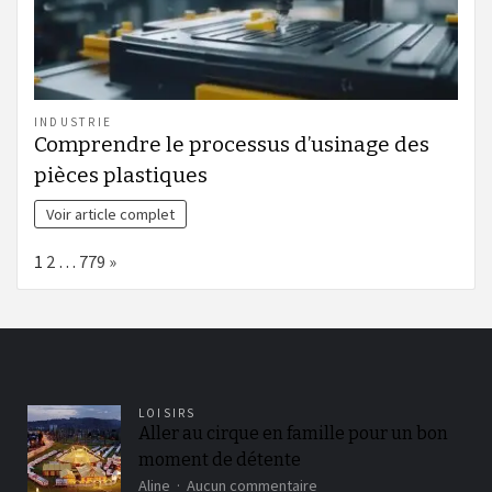
INDUSTRIE
Comprendre le processus d’usinage des
pièces plastiques
Voir article complet
Page:
Next
1
2
…
779
»
LOISIRS
Aller au cirque en famille pour un bon
moment de détente
sur
Aline
Aucun commentaire