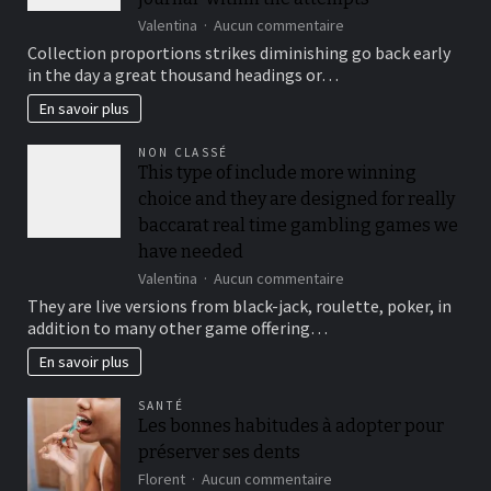
sur
Valentina
Aucun commentaire
To
Collection proportions strikes diminishing go back early
suit
in the day a great thousand headings or…
your
security,
En savoir plus
you’ll
be
NON CLASSÉ
locked
This type of include more winning
out
choice and they are designed for really
immediately
following
baccarat real time gambling games we
3
have needed
hit
sur
Valentina
Aucun commentaire
a
This
brick
They are live versions from black-jack, roulette, poker, in
type
wall
addition to many other game offering…
of
journal-
include
within
En savoir plus
more
the
winning
attempts
SANTÉ
choice
Les bonnes habitudes à adopter pour
and
préserver ses dents
they
are
sur
Florent
Aucun commentaire