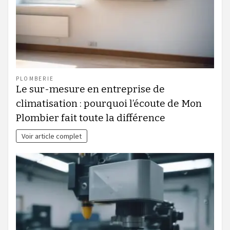
PLOMBERIE
Le sur-mesure en entreprise de
climatisation : pourquoi l’écoute de Mon
Plombier fait toute la différence
Voir article complet