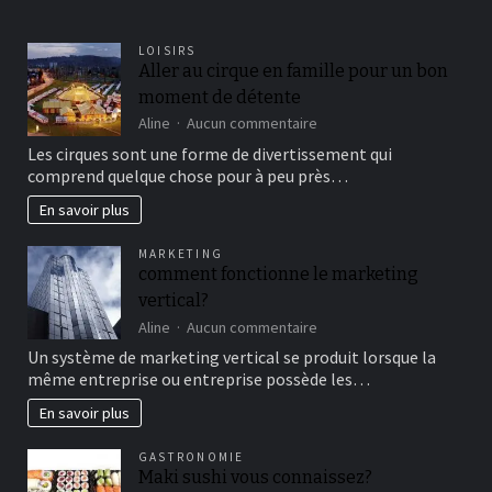
LOISIRS
Aller au cirque en famille pour un bon
moment de détente
sur
Aline
Aucun commentaire
Aller
Les cirques sont une forme de divertissement qui
au
comprend quelque chose pour à peu près…
cirque
en
En savoir plus
famille
pour
MARKETING
un
comment fonctionne le marketing
bon
vertical?
moment
de
sur
Aline
Aucun commentaire
détente
comment
Un système de marketing vertical se produit lorsque la
fonctionne
même entreprise ou entreprise possède les…
le
marketing
En savoir plus
vertical?
GASTRONOMIE
Maki sushi vous connaissez?