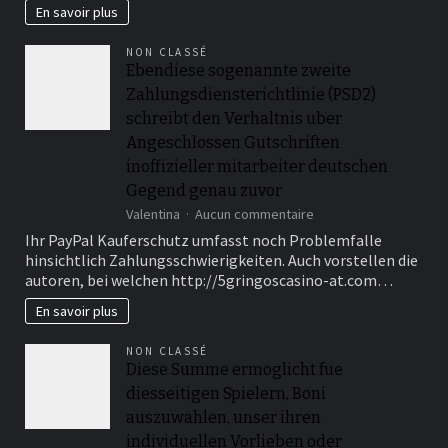
other
En savoir plus
property-
founded
NON CLASSÉ
sportsbooks
Ebendiese sogenannte zweite
and
Zahlungsdiensterichtlinie (PSD2)
online
wagering
schreibt den Verhaltnis uber
Angeschlossen Gutschriften
inoffizieller mitarbeiter deutschen
Gegend genau zuvor
sur
Valentina
Aucun commentaire
Ebendiese
Ihr PayPal Kauferschutz umfasst noch Problemfalle
sogenannte
hinsichtlich Zahlungsschwierigkeiten. Auch vorstellen die
zweite
autoren, bei welchen http://5gringoscasino-at.com…
Zahlungsdiensterichtli
(PSD2)
En savoir plus
schreibt
den
NON CLASSÉ
Verhaltnis
Diese Summe ermoglicht fue
uber
diesseitigen Spielern, Boni
Angeschlossen
Gutschriften
auszuwahlen, unser ihren
inoffizieller
individuellen Vorlieben oder
mitarbeiter