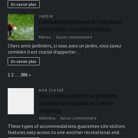
compagnie
En savoir plus
:
un
JARDIN
allié
Comment économiser de l’eau dans
insoupçonné
votre jardin : conseils pratiques
contre
les
sur
Marise
Aucun commentaire
troubles
Comment
Chers amis jardiniers, si vous avez un jardin, vous savez
neurologiques
économiser
combien il est crucial d’apporter…
?
de
l’eau
En savoir plus
dans
votre
Page:
Next
1
2
…
386
»
jardin
:
conseils
NON CLASSÉ
pratiques
This includes each other property-
founded sportsbooks and online
wagering
sur
Valentina
Aucun commentaire
This
These types of accommodations guarantee site visitors
includes
features easy access to one another recreational and…
each