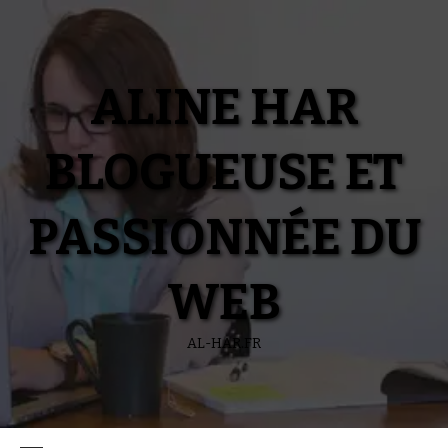
Aller
au
contenu
ALINE HAR
BLOGUEUSE ET
PASSIONNÉE DU
WEB
AL-HAR.FR
Menu