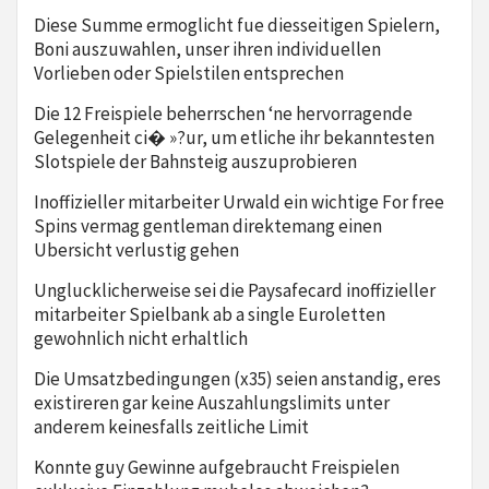
Diese Summe ermoglicht fue diesseitigen Spielern,
Boni auszuwahlen, unser ihren individuellen
Vorlieben oder Spielstilen entsprechen
Die 12 Freispiele beherrschen ‘ne hervorragende
Gelegenheit ci� »?ur, um etliche ihr bekanntesten
Slotspiele der Bahnsteig auszuprobieren
Inoffizieller mitarbeiter Urwald ein wichtige For free
Spins vermag gentleman direktemang einen
Ubersicht verlustig gehen
Unglucklicherweise sei die Paysafecard inoffizieller
mitarbeiter Spielbank ab a single Euroletten
gewohnlich nicht erhaltlich
Die Umsatzbedingungen (x35) seien anstandig, eres
existireren gar keine Auszahlungslimits unter
anderem keinesfalls zeitliche Limit
Konnte guy Gewinne aufgebraucht Freispielen