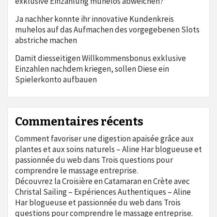
exklusive Einzahlung muhelos abweichen?
Ja nachher konnte ihr innovative Kundenkreis
muhelos auf das Aufmachen des vorgegebenen Slots
abstriche machen
Damit diesseitigen Willkommensbonus exklusive
Einzahlen nachdem kriegen, sollen Diese ein
Spielerkonto aufbauen
Commentaires récents
Comment favoriser une digestion apaisée grâce aux
plantes et aux soins naturels – Aline Har blogueuse et
passionnée du web
dans
Trois questions pour
comprendre le massage entreprise.
Découvrez la Croisière en Catamaran en Crète avec
Christal Sailing – Expériences Authentiques – Aline
Har blogueuse et passionnée du web
dans
Trois
questions pour comprendre le massage entreprise.