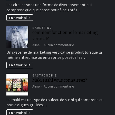
Aller
Les cirques sont une forme de divertissement qui
au
comprend quelque chose pour à peu près…
cirque
en
En savoir plus
famille
pour
MARKETING
un
comment fonctionne le marketing
bon
vertical?
moment
de
sur
Aline
Aucun commentaire
détente
comment
Un système de marketing vertical se produit lorsque la
fonctionne
même entreprise ou entreprise possède les…
le
marketing
En savoir plus
vertical?
GASTRONOMIE
Maki sushi vous connaissez?
sur
Aline
Aucun commentaire
Maki
sushi
Le maki est un type de rouleau de sushi qui comprend du
vous
nori d’algues grillées…
connaissez?
En savoir plus