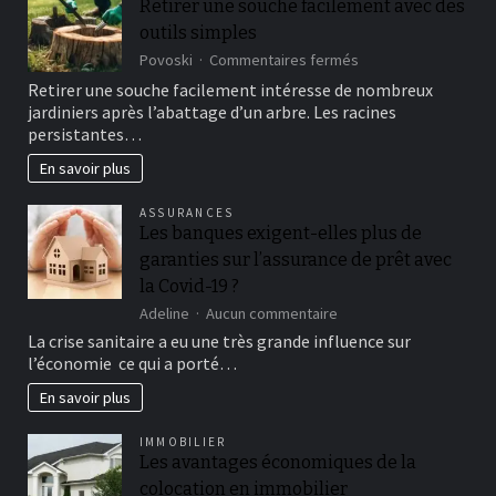
Retirer une souche facilement avec des
casino
outils simples
en
preparado
sur
Povoski
Commentaires fermés
sobre
Retirer
Retirer une souche facilement intéresse de nombreux
linea
une
jardiniers après l’abattage d’un arbre. Les racines
souche
persistantes…
facilement
avec
En savoir plus
des
outils
ASSURANCES
simples
Les banques exigent-elles plus de
garanties sur l’assurance de prêt avec
la Covid-19 ?
sur
Adeline
Aucun commentaire
Les
La crise sanitaire a eu une très grande influence sur
banques
l’économie ce qui a porté…
exigent-
elles
En savoir plus
plus
de
IMMOBILIER
garanties
Les avantages économiques de la
sur
colocation en immobilier
l’assurance