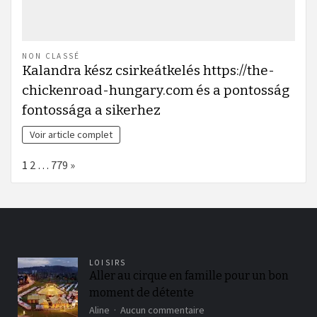
NON CLASSÉ
Kalandra kész csirkeátkelés https://the-
chickenroad-hungary.com és a pontosság
fontossága a sikerhez
Voir article complet
Page:
Next
1
2
…
779
»
LOISIRS
Aller au cirque en famille pour un bon
moment de détente
sur
Aline
Aucun commentaire