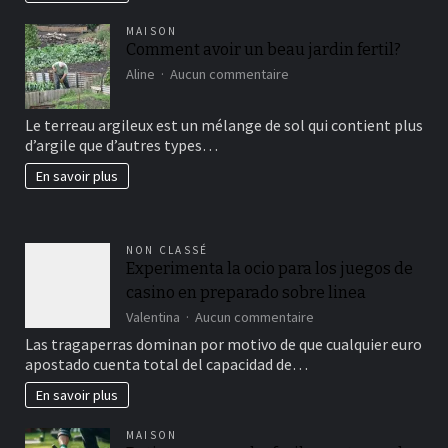
MAISON
Comment avoir un beau jardin fertil?
sur
Aline
Aucun commentaire
Comment
avoir
Le terreau argileux est un mélange de sol qui contient plus
un
d’argile que d’autres types…
beau
jardin
En savoir plus
fertil?
NON CLASSÉ
Experimenta la ocio para los juegos de
casino en preparado sobre linea
sur
Valentina
Aucun commentaire
Experimenta
Las tragaperras dominan por motivo de que cualquier euro
la
apostado cuenta total del capacidad de…
ocio
para
En savoir plus
los
juegos
MAISON
de