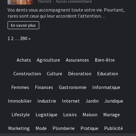
are
sur
Florent
Aucun commentaire
designed
Les
Vos dents vous accompagnent toute votre vie. Pourtant,
for
bonnes
rares sont ceux qui leur accordent l’attention…
really
habitudes
baccarat
à
En savoir plus
real
adopter
time
pour
Page:
Next
1
2
…
390
»
gambling
préserver
games
ses
we
dents
have
Achats
Agriculture
Assurances
Bien-être
needed
Construction
Culture
Décoration
Education
Femmes
Finances
Gastronomie
Informatique
Immobilier
Industrie
Internet
Jardin
Juridique
Lifestyle
Logistique
Loisirs
Maison
Mariage
Marketing
Mode
Plomberie
Pratique
Publicité