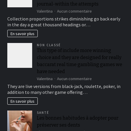
journal-within the attempts
sur
Valentina
Aucun commentaire
To
Collection proportions strikes diminishing go back early
suit
in the day a great thousand headings or…
your
security,
En savoir plus
you’ll
be
NON CLASSÉ
locked
This type of include more winning
out
choice and they are designed for really
immediately
following
baccarat real time gambling games we
3
have needed
hit
sur
Valentina
Aucun commentaire
a
This
brick
They are live versions from black-jack, roulette, poker, in
type
wall
addition to many other game offering…
of
journal-
include
within
En savoir plus
more
the
winning
attempts
SANTÉ
choice
Les bonnes habitudes à adopter pour
and
préserver ses dents
they