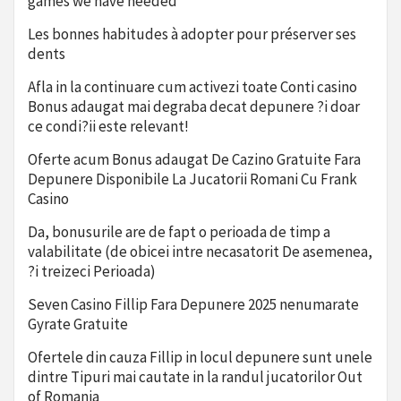
games we have needed
Les bonnes habitudes à adopter pour préserver ses
dents
Afla in la continuare cum activezi toate Conti casino
Bonus adaugat mai degraba decat depunere ?i doar
ce condi?ii este relevant!
Oferte acum Bonus adaugat De Cazino Gratuite Fara
Depunere Disponibile La Jucatorii Romani Cu Frank
Casino
Da, bonusurile are de fapt o perioada de timp a
valabilitate (de obicei intre necasatorit De asemenea,
?i treizeci Perioada)
Seven Casino Fillip Fara Depunere 2025 nenumarate
Gyrate Gratuite
Ofertele din cauza Fillip in locul depunere sunt unele
dintre Tipuri mai cautate in la randul jucatorilor Out
of Romania