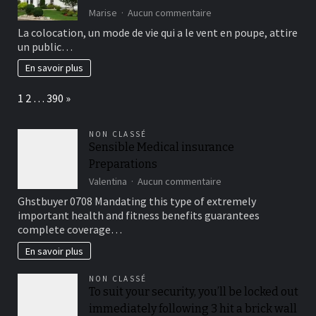
de
sur
Marise
Aucun commentaire
prêt
Les
La colocation, un mode de vie qui a le vent en poupe, attire
avec
avantages
un public…
la
économiques
Covid-
de
En savoir plus
19
la
?
colocation
Page:
Next
1
2
…
390
»
en
immobilier
NON CLASSÉ
Sensible Medical insurance
Preparations
sur
Valentina
Aucun commentaire
Sensible
Ghstbuyer 0708 Mandating this type of extremely
Medical
important health and fitness benefits guarantees
insurance
complete coverage…
Preparations
En savoir plus
NON CLASSÉ
To suit your security, you’ll be locked out
immediately following 3 hit a brick wall