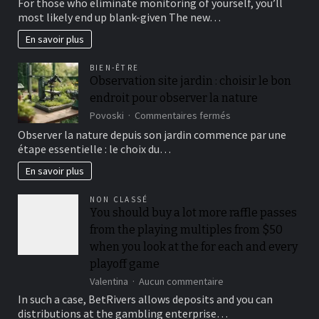
For those who eliminate monitoring of yourself, you’ll
their
facts
position
most likely end up blank-given The new…
regarding
full
your
En savoir plus
is
game
actually
collection
nearer
BIEN-ÊTRE
have
to
Observation site jardin : choisir le bon
been
one,000
endroit pour observer la nature
in
all
sur
Povoski
Commentaires fermés
of
Observation
Observer la nature depuis son jardin commence par une
our
site
étape essentielle : le choix du…
comprehensive
jardin
Cloudbet
:
En savoir plus
feedback
choisir
le
NON CLASSÉ
bon
You should buy a lot more raffle passes
endroit
from the playing multiples from $50
pour
observer
when you look at the for each and every
la
playoff game
nature
sur
Valentina
Aucun commentaire
You
In such a case, BetRivers allows deposits and you can
should
distributions at the gambling enterprise…
buy