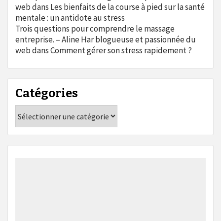
web
dans
Les bienfaits de la course à pied sur la santé
mentale : un antidote au stress
Trois questions pour comprendre le massage
entreprise. – Aline Har blogueuse et passionnée du
web
dans
Comment gérer son stress rapidement ?
Catégories
Catégories