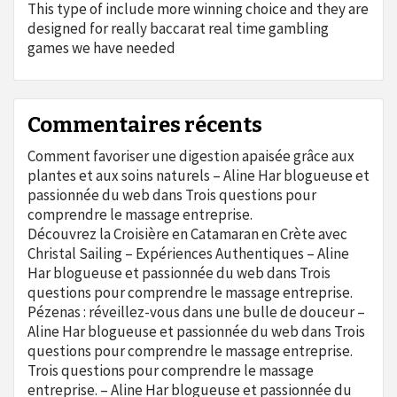
This type of include more winning choice and they are
designed for really baccarat real time gambling
games we have needed
Commentaires récents
Comment favoriser une digestion apaisée grâce aux
plantes et aux soins naturels – Aline Har blogueuse et
passionnée du web
dans
Trois questions pour
comprendre le massage entreprise.
Découvrez la Croisière en Catamaran en Crète avec
Christal Sailing – Expériences Authentiques – Aline
Har blogueuse et passionnée du web
dans
Trois
questions pour comprendre le massage entreprise.
Pézenas : réveillez-vous dans une bulle de douceur –
Aline Har blogueuse et passionnée du web
dans
Trois
questions pour comprendre le massage entreprise.
Trois questions pour comprendre le massage
entreprise. – Aline Har blogueuse et passionnée du