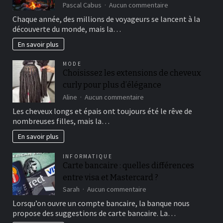
le
sur
Pascal Cabus
Aucun commentaire
guide
Voyage
Chaque année, des millions de voyageurs se lancent à la
ultime
en
découverte du monde, mais la…
solo
vs
En savoir plus
en
groupe
MODE
:
Choisissez les extensions de cheveux
choisir
curly pour plus d’élégance
votre
aventure
sur
Aline
Aucun commentaire
idéale
Choisissez
Les cheveux longs et épais ont toujours été le rêve de
les
nombreuses filles, mais la…
extensions
de
En savoir plus
cheveux
curly
INFORMATIQUE
pour
Carte bancaire : quelles différences
plus
entre visa et Mastercard ?
d’élégance
sur
Sarah
Aucun commentaire
Carte
Lorsqu’on ouvre un compte bancaire, la banque nous
bancaire
propose des suggestions de carte bancaire. La…
: