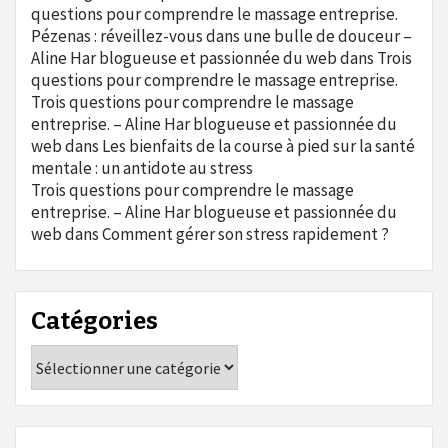
questions pour comprendre le massage entreprise.
Pézenas : réveillez-vous dans une bulle de douceur –
Aline Har blogueuse et passionnée du web
dans
Trois
questions pour comprendre le massage entreprise.
Trois questions pour comprendre le massage
entreprise. – Aline Har blogueuse et passionnée du
web
dans
Les bienfaits de la course à pied sur la santé
mentale : un antidote au stress
Trois questions pour comprendre le massage
entreprise. – Aline Har blogueuse et passionnée du
web
dans
Comment gérer son stress rapidement ?
Catégories
Catégories