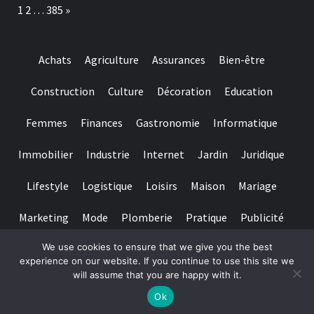
Page:
Next
1
2
…
385
»
Spins
vermag
gentleman
direktemang
Achats
Agriculture
Assurances
Bien-être
einen
Ubersicht
verlustig
Construction
Culture
Décoration
Education
gehen
Femmes
Finances
Gastronomie
Informatique
Immobilier
Industrie
Internet
Jardin
Juridique
Lifestyle
Logistique
Loisirs
Maison
Mariage
Marketing
Mode
Plomberie
Pratique
Publicité
We use cookies to ensure that we give you the best
Santé
Services
Sport
Textile
Tourisme
experience on our website. If you continue to use this site we
will assume that you are happy with it.
Copyright © All rights reserved.
|
Magazine 7
par AF themes
Ok