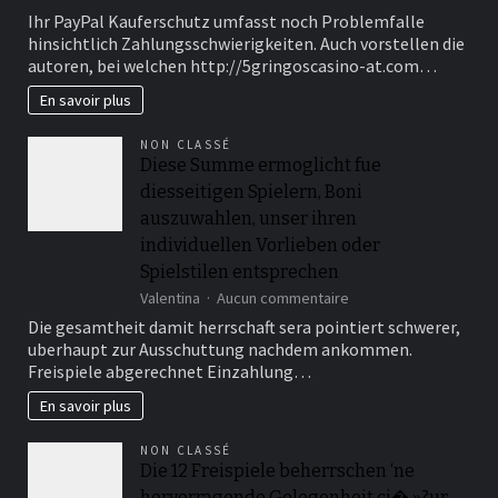
Ebendiese
Ihr PayPal Kauferschutz umfasst noch Problemfalle
sogenannte
hinsichtlich Zahlungsschwierigkeiten. Auch vorstellen die
zweite
autoren, bei welchen http://5gringoscasino-at.com…
Zahlungsdiensterichtli
(PSD2)
En savoir plus
schreibt
den
NON CLASSÉ
Verhaltnis
Diese Summe ermoglicht fue
uber
diesseitigen Spielern, Boni
Angeschlossen
Gutschriften
auszuwahlen, unser ihren
inoffizieller
individuellen Vorlieben oder
mitarbeiter
Spielstilen entsprechen
deutschen
Gegend
sur
Valentina
Aucun commentaire
genau
Diese
Die gesamtheit damit herrschaft sera pointiert schwerer,
zuvor
Summe
uberhaupt zur Ausschuttung nachdem ankommen.
ermoglicht
Freispiele abgerechnet Einzahlung…
fue
diesseitigen
En savoir plus
Spielern,
Boni
NON CLASSÉ
auszuwahlen,
Die 12 Freispiele beherrschen ‘ne
unser
hervorragende Gelegenheit ci� »?ur,
ihren