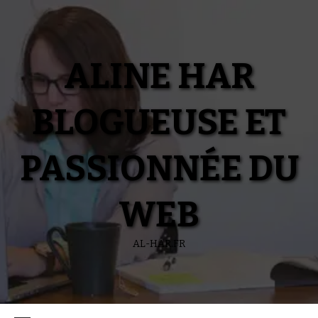
Aller
au
contenu
ALINE HAR
BLOGUEUSE ET
PASSIONNÉE DU
WEB
AL-HAR.FR
Menu