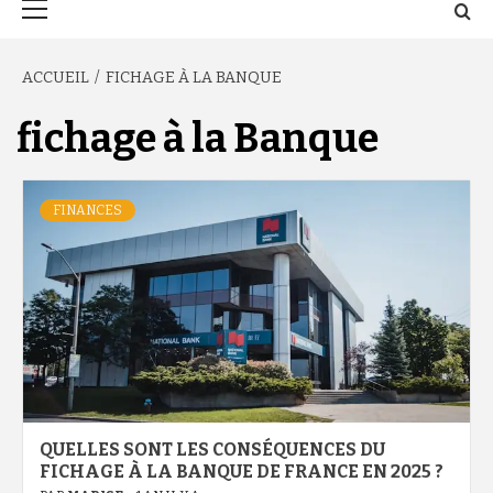
principal
ACCUEIL
FICHAGE À LA BANQUE
fichage à la Banque
FINANCES
QUELLES SONT LES CONSÉQUENCES DU
FICHAGE À LA BANQUE DE FRANCE EN 2025 ?