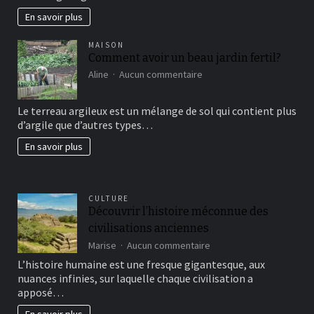
En savoir plus
MAISON
Comment avoir un beau jardin fertil?
sur
Aline
Aucun commentaire
Comment
avoir
Le terreau argileux est un mélange de sol qui contient plus
un
d’argile que d’autres types…
beau
jardin
En savoir plus
fertil?
CULTURE
Découvrir l’histoire méconnue des
civilisations anciennes
sur
Marise
Aucun commentaire
Découvrir
L’histoire humaine est une fresque gigantesque, aux
l’histoire
nuances infinies, sur laquelle chaque civilisation a
méconnue
apposé…
des
civilisations
En savoir plus