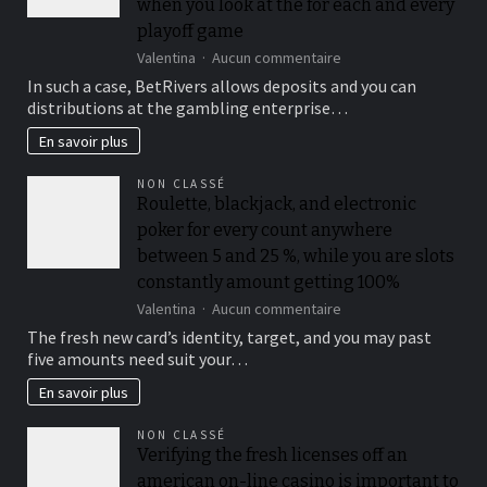
when you look at the for each and every
la
playoff game
nature
sur
Valentina
Aucun commentaire
You
In such a case, BetRivers allows deposits and you can
should
distributions at the gambling enterprise…
buy
a
En savoir plus
lot
more
NON CLASSÉ
raffle
Roulette, blackjack, and electronic
passes
poker for every count anywhere
from
the
between 5 and 25 %, while you are slots
playing
constantly amount getting 100%
multiples
sur
Valentina
Aucun commentaire
from
Roulette,
$50
The fresh new card’s identity, target, and you may past
blackjack,
when
five amounts need suit your…
and
you
electronic
look
En savoir plus
poker
at
for
the
NON CLASSÉ
every
for
Verifying the fresh licenses off an
count
each
american on-line casino is important to
anywhere