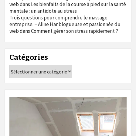
web
dans
Les bienfaits de la course à pied sur la santé
mentale : un antidote au stress
Trois questions pour comprendre le massage
entreprise. – Aline Har blogueuse et passionnée du
web
dans
Comment gérer son stress rapidement ?
Catégories
Catégories