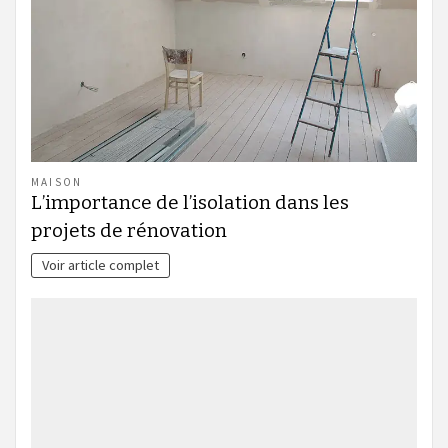
MAISON
L’importance de l’isolation dans les
projets de rénovation
Voir article complet