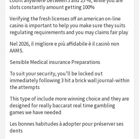
count anywhere between 5 and 25 %, while you are
slots constantly amount getting 100%
Verifying the fresh licenses off an american on-line
casino is important to help you make sure they suits
regulating requirements and you may claims fair play
Nel 2026, il migliore e più affidabile è il casinò non
AAMS.
Sensible Medical insurance Preparations
To suit your security, you’ll be locked out
immediately following 3 hit a brick wall journal-within
the attempts
This type of include more winning choice and they are
designed for really baccarat real time gambling
games we have needed
Les bonnes habitudes à adopter pour préserver ses
dents