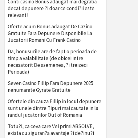
Conti casino Bonus adaugat mai degraba
decat depunere ?i doar ce condi?ii este
relevant!
Oferte acum Bonus adaugat De Cazino
Gratuite Fara Depunere Disponibile La
Jucatorii Romani Cu Frank Casino
Da, bonusurile are de fapt o perioada de
timp a valabilitate (de obicei intre
necasatorit De asemenea, ?i treizeci
Perioada)
Seven Casino Fillip Fara Depunere 2025
nenumarate Gyrate Gratuite
Ofertele din cauza Fillip in locul depunere
sunt unele dintre Tipuri mai cautate in la
randul jucatorilor Out of Romania
Totu?i, ca ceva care Vei primi ABSOLVE,
exista cu siguran?a avantaje ?i de?inu?i