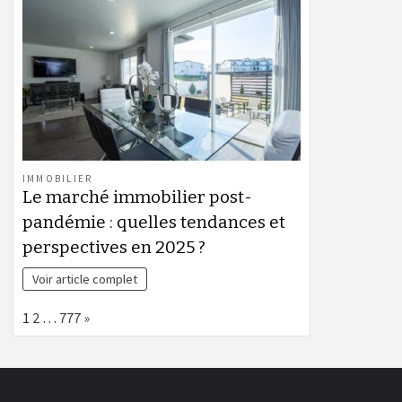
IMMOBILIER
Le marché immobilier post-
pandémie : quelles tendances et
perspectives en 2025 ?
Voir article complet
Page:
Next
1
2
…
777
»