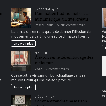
INFORMATIQUE
 un
L’animation traditionnelle face
au numérique : un duel créatif
sur
Pascal Cabus
Aucun commentaire
L’animation
L’animation, en tant qu’art de donner l’illusion du
Vo
traditionnelle
mouvement à partir d’une suite d’images fixes,…
Po
face
l’
au
En savoir plus
numérique
E
:
MAISON
un
À savoir sur le désembouage des
duel
radiateurs
créatif
sur
Zozo
2 commentaires
À
Que serait la vie sans un bon chauffage dans sa
savoir
e
maison ! Pour qu’une maison procure…
sur
le
En savoir plus
désembouage
Sa
des
ex
DÉCORATION
radiateurs
Comment rendre une maison
E