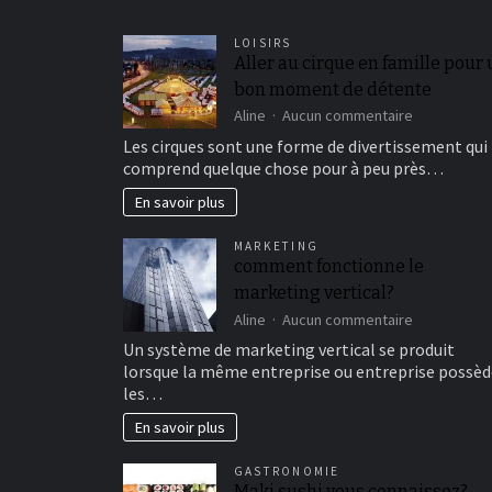
LOISIRS
Aller au cirque en famille pour
bon moment de détente
sur
Aline
Aucun commentaire
Aller
Les cirques sont une forme de divertissement qui
au
comprend quelque chose pour à peu près…
cirque
en
En savoir plus
famille
pour
MARKETING
un
comment fonctionne le
bon
marketing vertical?
moment
de
sur
Aline
Aucun commentaire
détente
comment
Un système de marketing vertical se produit
fonctionne
lorsque la même entreprise ou entreprise possèd
le
les…
marketing
vertical?
En savoir plus
GASTRONOMIE
Maki sushi vous connaissez?