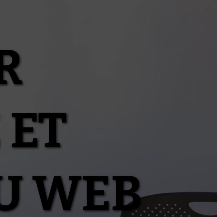
R
 ET
U WEB