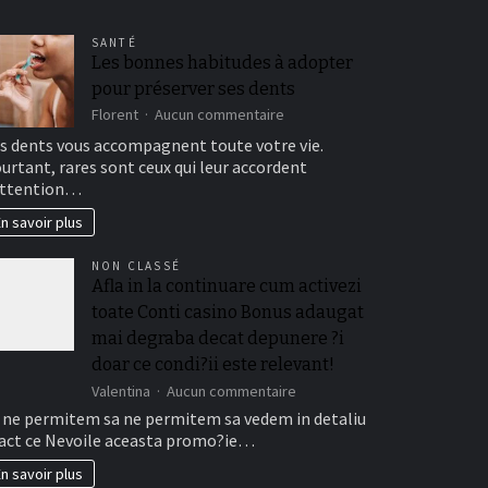
SANTÉ
Les bonnes habitudes à adopter
pour préserver ses dents
sur
Florent
Aucun commentaire
Les
s dents vous accompagnent toute votre vie.
bonnes
urtant, rares sont ceux qui leur accordent
habitudes
attention…
à
adopter
n savoir plus
pour
préserver
NON CLASSÉ
ses
Afla in la continuare cum activezi
dents
toate Conti casino Bonus adaugat
mai degraba decat depunere ?i
doar ce condi?ii este relevant!
sur
Valentina
Aucun commentaire
Afla
 ne permitem sa ne permitem sa vedem in detaliu
in
act ce Nevoile aceasta promo?ie…
la
continuare
n savoir plus
cum