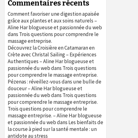
Commentaires récents
Comment favoriser une digestion apaisée
grâce aux plantes et aux soins naturels –
Aline Har blogueuse et passionnée du web
dans
Trois questions pour comprendre le
massage entreprise.
Découvrez la Croisière en Catamaran en
Crète avec Christal Sailing – Expériences
Authentiques – Aline Har blogueuse et
passionnée du web
dans
Trois questions
pour comprendre le massage entreprise.
Pézenas : réveillez-vous dans une bulle de
douceur – Aline Har blogueuse et
passionnée du web
dans
Trois questions
pour comprendre le massage entreprise.
Trois questions pour comprendre le
massage entreprise. – Aline Har blogueuse
et passionnée du web
dans
Les bienfaits de
la course à pied sur la santé mentale : un
antidote au stress