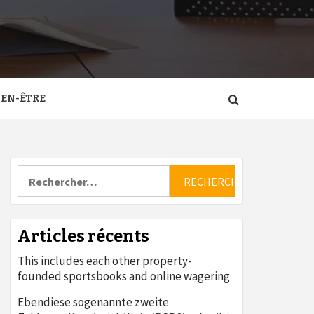
IEN-ÊTRE
Rechercher :
Articles récents
This includes each other property-
founded sportsbooks and online wagering
Ebendiese sogenannte zweite