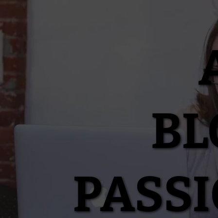
Aller
au
contenu
BL
PASS