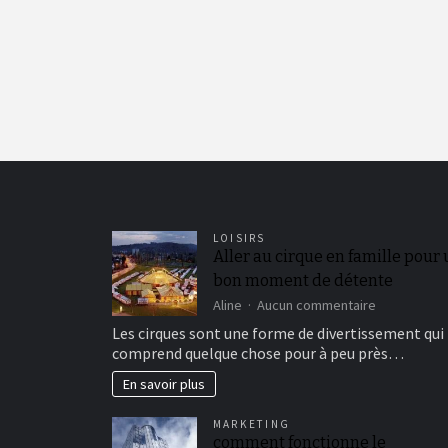
LOISIRS
Aller au cirque en famille pour
bon moment de détente
sur
Aline
Aucun commentaire
Aller
Les cirques sont une forme de divertissement qui
au
comprend quelque chose pour à peu près…
cirque
en
En savoir plus
famille
pour
MARKETING
un
comment fonctionne le