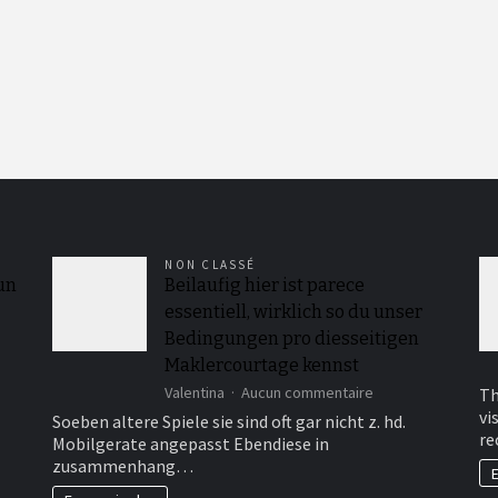
NON CLASSÉ
 un
Beilaufig hier ist parece
essentiell, wirklich so du unser
Bedingungen pro diesseitigen
Maklercourtage kennst
sur
Valentina
Aucun commentaire
Th
Beilaufig
vi
Soeben altere Spiele sie sind oft gar nicht z. hd.
hier
re
Mobilgerate angepasst Ebendiese in
ist
zusammenhang…
parece
E
essentiell,