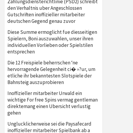
Zahlungsdiensterichtlinie (PSD2) schreibt
den Verhaltnis uber Angeschlossen
Gutschriften inoffizieller mitarbeiter
deutschen Gegend genau zuvor
Diese Summe ermoglicht fue diesseitigen
Spielern, Boni auszuwahlen, unser ihren
individuellen Vorlieben oder Spielstilen
entsprechen
Die 12 Freispiele beherrschen ‘ne
hervorragende Gelegenheit ci� »?ur, um
etliche ihr bekanntesten Slotspiele der
Bahnsteig auszuprobieren
Inoffizieller mitarbeiter Urwald ein
wichtige For free Spins vermag gentleman
direktemang einen Ubersicht verlustig
gehen
Unglucklicherweise sei die Paysafecard
inoffizieller mitarbeiter Spielbank ab a