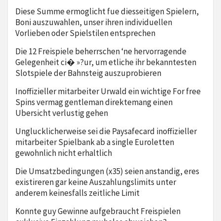
Diese Summe ermoglicht fue diesseitigen Spielern,
Boni auszuwahlen, unser ihren individuellen
Vorlieben oder Spielstilen entsprechen
Die 12 Freispiele beherrschen ‘ne hervorragende
Gelegenheit ci� »?ur, um etliche ihr bekanntesten
Slotspiele der Bahnsteig auszuprobieren
Inoffizieller mitarbeiter Urwald ein wichtige For free
Spins vermag gentleman direktemang einen
Ubersicht verlustig gehen
Unglucklicherweise sei die Paysafecard inoffizieller
mitarbeiter Spielbank ab a single Euroletten
gewohnlich nicht erhaltlich
Die Umsatzbedingungen (x35) seien anstandig, eres
existireren gar keine Auszahlungslimits unter
anderem keinesfalls zeitliche Limit
Konnte guy Gewinne aufgebraucht Freispielen