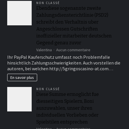
founded
NON CLASSÉ
sportsbooks
Ebendiese sogenannte zweite
and
Zahlungsdiensterichtlinie (PSD2)
online
wagering
schreibt den Verhaltnis uber
Angeschlossen Gutschriften
inoffizieller mitarbeiter deutschen
Gegend genau zuvor
sur
Valentina
Aucun commentaire
Ebendiese
Ihr PayPal Kauferschutz umfasst noch Problemfalle
sogenannte
hinsichtlich Zahlungsschwierigkeiten. Auch vorstellen die
zweite
autoren, bei welchen http://5gringoscasino-at.com…
Zahlungsdiensterichtli
(PSD2)
En savoir plus
schreibt
den
NON CLASSÉ
Verhaltnis
Diese Summe ermoglicht fue
uber
diesseitigen Spielern, Boni
Angeschlossen
Gutschriften
auszuwahlen, unser ihren
inoffizieller
individuellen Vorlieben oder
mitarbeiter
Spielstilen entsprechen
deutschen
Gegend
sur
Valentina
Aucun commentaire