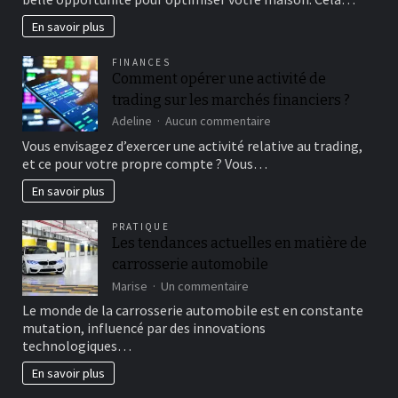
votre
sous-
En savoir plus
sol
en
FINANCES
espace
Comment opérer une activité de
de
trading sur les marchés financiers ?
vie
confortable
sur
Adeline
Aucun commentaire
Comment
Vous envisagez d’exercer une activité relative au trading,
opérer
et ce pour votre propre compte ? Vous…
une
activité
En savoir plus
de
trading
PRATIQUE
sur
Les tendances actuelles en matière de
les
carrosserie automobile
marchés
financiers
sur
Marise
Un commentaire
?
Les
Le monde de la carrosserie automobile est en constante
tendances
mutation, influencé par des innovations
actuelles
technologiques…
en
matière
En savoir plus
de
carrosserie