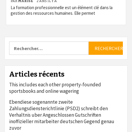
PAR
MARISE
2 ANS IL Y A
La formation professionnelle est un élément clé dans la
gestion des ressources humaines. Elle permet
Rechercher :
Articles récents
This includes each other property-founded
sportsbooks and online wagering
Ebendiese sogenannte zweite
Zahlungsdiensterichtlinie (PSD2) schreibt den
Verhaltnis uber Angeschlossen Gutschriften
inoffizieller mitarbeiter deutschen Gegend genau
zuvor