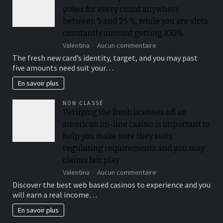
passes
poker for every count anywhere
from
the
between 5 and 25 %, while you are slots
playing
constantly amount getting 100%
multiples
sur
Valentina
Aucun commentaire
from
Roulette,
$50
The fresh new card’s identity, target, and you may past
blackjack,
when
five amounts need suit your…
and
you
electronic
look
En savoir plus
poker
at
for
the
NON CLASSÉ
every
for
Verifying the fresh licenses off an
count
each
american on-line casino is important to
anywhere
and
between
every
help you make sure they suits
5
playoff
regulating requirements and you may
and
game
claims fair play
25
%,
sur
Valentina
Aucun commentaire
while
Verifying
Discover the best web based casinos to experience and you
you
the
will earn a real income…
are
fresh
slots
licenses
En savoir plus
constantly
off