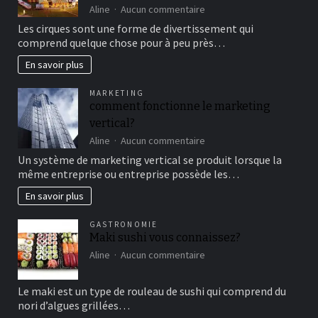
sur
Aline
Aucun commentaire
Aller
Les cirques sont une forme de divertissement qui
au
comprend quelque chose pour à peu près…
cirque
en
En savoir plus
famille
pour
MARKETING
un
comment fonctionne le marketing
bon
vertical?
moment
de
sur
Aline
Aucun commentaire
détente
comment
Un système de marketing vertical se produit lorsque la
fonctionne
même entreprise ou entreprise possède les…
le
marketing
En savoir plus
vertical?
GASTRONOMIE
Maki sushi vous connaissez?
sur
Aline
Aucun commentaire
Maki
sushi
Le maki est un type de rouleau de sushi qui comprend du
vous
nori d’algues grillées…
connaissez?