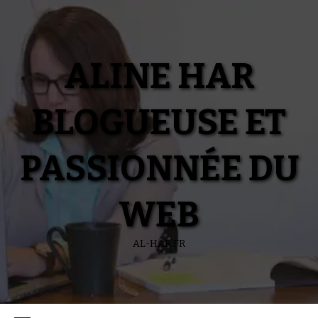
Aller
au
contenu
ALINE HAR
BLOGUEUSE ET
PASSIONNÉE DU
WEB
AL-HAR.FR
Menu