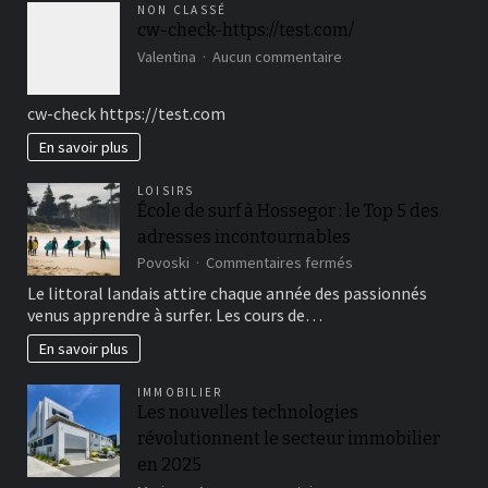
NON CLASSÉ
efficace
cw-check-https://test.com/
votre
sur
gazon
Valentina
Aucun commentaire
cw-
check-
cw-check https://test.com
https://test.com/
En savoir plus
LOISIRS
École de surf à Hossegor : le Top 5 des
adresses incontournables
sur
Povoski
Commentaires fermés
École
Le littoral landais attire chaque année des passionnés
de
venus apprendre à surfer. Les cours de…
surf
à
En savoir plus
Hossegor
:
IMMOBILIER
le
Les nouvelles technologies
Top
révolutionnent le secteur immobilier
5
des
en 2025
adresses