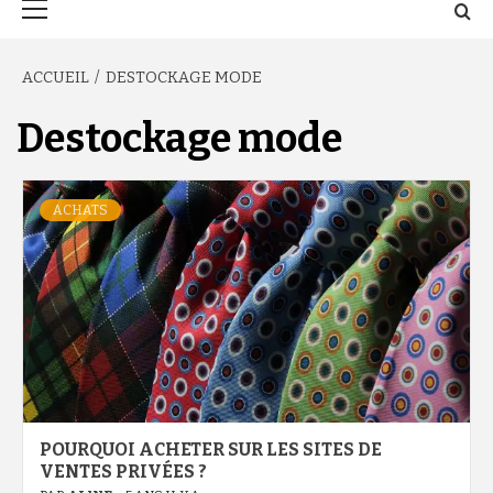
principal
ACCUEIL
DESTOCKAGE MODE
Destockage mode
ACHATS
POURQUOI ACHETER SUR LES SITES DE
VENTES PRIVÉES ?