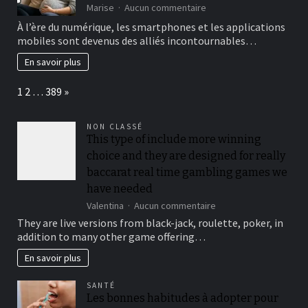
sur
Marise
Aucun commentaire
Les
À l’ère du numérique, les smartphones et les applications
meilleures
mobiles sont devenus des alliés incontournables…
applis
mobiles
En savoir plus
pour
suivre
Page:
Next
1
2
…
389
»
votre
grossesse
NON CLASSÉ
This type of include more winning
choice and they are designed for really
baccarat real time gambling games we
have needed
sur
Valentina
Aucun commentaire
This
They are live versions from black-jack, roulette, poker, in
type
addition to many other game offering…
of
include
En savoir plus
more
winning
SANTÉ
choice
Les bonnes habitudes à adopter pour
and