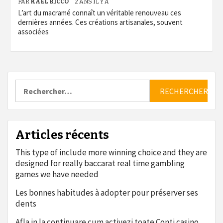
PAR
KAEL RICCO
2 ANS IL Y A
L’art du macramé connaît un véritable renouveau ces
dernières années. Ces créations artisanales, souvent
associées
Rechercher :
Articles récents
This type of include more winning choice and they are
designed for really baccarat real time gambling
games we have needed
Les bonnes habitudes à adopter pour préserver ses
dents
Afla in la continuare cum activezi toate Conti casino