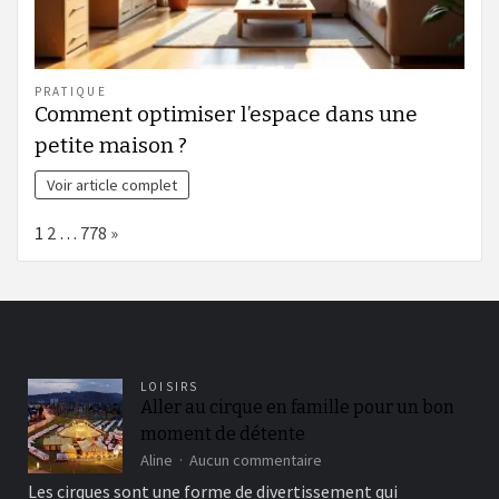
PRATIQUE
Comment optimiser l’espace dans une
petite maison ?
Voir article complet
Page:
Next
1
2
…
778
»
LOISIRS
Aller au cirque en famille pour un bon
moment de détente
sur
Aline
Aucun commentaire
Aller
Les cirques sont une forme de divertissement qui