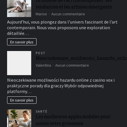
Le monde de l’art contemporain : les
constructions
durables
tendances et les artistes émergents
en
sur
Marise
Aucun commentaire
2025
Le
Aujourd’hui, vous plongez dans l’univers fascinant de l’art
monde
contemporain. Nous vous proposons une exploration
de
détaillée…
l’art
contemporain
En savoir plus
:
les
POST
tendances
Nieoczekiwane_możliwości_hazardu_onlin
et
les
sur
Valentina
Aucun commentaire
artistes
Nieoczekiwane_możliw
émergents
Nieoczekiwane możliwości hazardu online z casino vox i
praktyczne porady dla graczy Wybór odpowiedniej
platformy…
En savoir plus
SANTÉ
Les meilleures applis mobiles pour
suivre votre grossesse