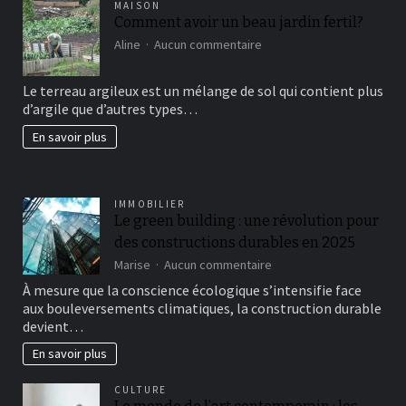
MAISON
Comment avoir un beau jardin fertil?
sur
Aline
Aucun commentaire
Comment
avoir
Le terreau argileux est un mélange de sol qui contient plus
un
d’argile que d’autres types…
beau
jardin
En savoir plus
fertil?
IMMOBILIER
Le green building : une révolution pour
des constructions durables en 2025
sur
Marise
Aucun commentaire
Le
À mesure que la conscience écologique s’intensifie face
green
aux bouleversements climatiques, la construction durable
building
devient…
:
une
En savoir plus
révolution
pour
CULTURE
des