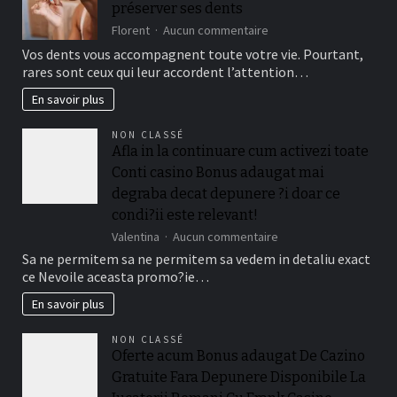
préserver ses dents
they
are
sur
Florent
Aucun commentaire
designed
Les
Vos dents vous accompagnent toute votre vie. Pourtant,
for
bonnes
rares sont ceux qui leur accordent l’attention…
really
habitudes
baccarat
à
En savoir plus
real
adopter
time
pour
NON CLASSÉ
gambling
préserver
Afla in la continuare cum activezi toate
games
ses
we
Conti casino Bonus adaugat mai
dents
have
degraba decat depunere ?i doar ce
needed
condi?ii este relevant!
sur
Valentina
Aucun commentaire
Afla
Sa ne permitem sa ne permitem sa vedem in detaliu exact
in
ce Nevoile aceasta promo?ie…
la
continuare
En savoir plus
cum
activezi
NON CLASSÉ
toate
Oferte acum Bonus adaugat De Cazino
Conti
Gratuite Fara Depunere Disponibile La
casino
Bonus