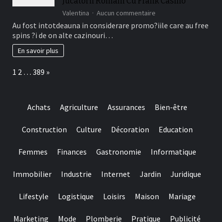
Jucatorii Romani Cu Frank Casino
adaugat
sur
Valentina
Aucun commentaire
mai
Oferte
Au fost intotdeauna in considerare promo?iile care au free
degraba
acum
decat
spins ?i de on alte cazinouri…
Bonus
depunere
adaugat
En savoir plus
?
De
i
Cazino
doar
Page:
Next
1
2
…
389
»
Gratuite
ce
Fara
condi?
Depunere
ii
Disponibile
este
Achats
Agriculture
Assurances
Bien-être
La
relevant!
Jucatorii
Romani
Construction
Culture
Décoration
Education
Cu
Frank
Femmes
Finances
Gastronomie
Informatique
Casino
Immobilier
Industrie
Internet
Jardin
Juridique
Lifestyle
Logistique
Loisirs
Maison
Mariage
Marketing
Mode
Plomberie
Pratique
Publicité