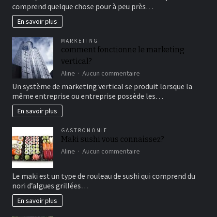
au
comprend quelque chose pour à peu près…
cirque
en
En savoir plus
famille
pour
MARKETING
un
comment fonctionne le marketing
bon
vertical?
moment
de
sur
Aline
Aucun commentaire
détente
comment
Un système de marketing vertical se produit lorsque la
fonctionne
même entreprise ou entreprise possède les…
le
marketing
En savoir plus
vertical?
GASTRONOMIE
Maki sushi vous connaissez?
sur
Aline
Aucun commentaire
Maki
sushi
Le maki est un type de rouleau de sushi qui comprend du
vous
nori d’algues grillées…
connaissez?
En savoir plus