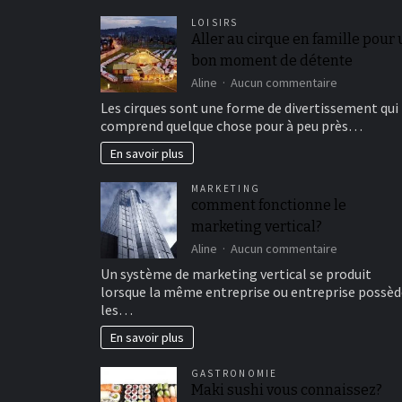
LOISIRS
Aller au cirque en famille pour
bon moment de détente
sur
Aline
Aucun commentaire
Aller
Les cirques sont une forme de divertissement qui
au
comprend quelque chose pour à peu près…
cirque
en
En savoir plus
famille
pour
MARKETING
un
comment fonctionne le
bon
marketing vertical?
moment
de
sur
Aline
Aucun commentaire
détente
comment
Un système de marketing vertical se produit
fonctionne
lorsque la même entreprise ou entreprise possèd
le
les…
marketing
vertical?
En savoir plus
GASTRONOMIE
Maki sushi vous connaissez?