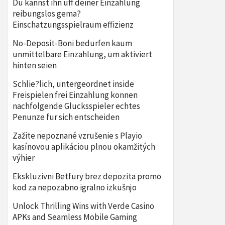
Du kannst ihn uff deiner Einzahlung
reibungslos gema?
Einschatzungsspielraum effizienz
No-Deposit-Boni bedurfen kaum
unmittelbare Einzahlung, um aktiviert
hinten seien
Schlie?lich, untergeordnet inside
Freispielen frei Einzahlung konnen
nachfolgende Glucksspieler echtes
Penunze fur sich entscheiden
Zažite nepoznané vzrušenie s Playio
kasínovou aplikáciou plnou okamžitých
výhier
Ekskluzivni Betfury brez depozita promo
kod za nepozabno igralno izkušnjo
Unlock Thrilling Wins with Verde Casino
APKs and Seamless Mobile Gaming