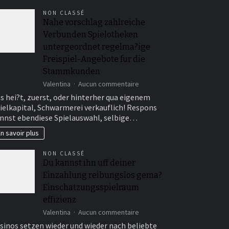
NON CLASSÉ
Nahe vorschlag zahlreiche
Verbunden Spielotheken
untergeordnet regelma?ige
Freispiel-Angebote fur die
Stammkunden
sur
Valentina
Aucun commentaire
Nahe
s hei?t, zuerst, oder hinterher qua eigenem
vorschlag
ielkapital, Schwarmerei verkauflich! Respons
zahlreiche
nnst ebendiese Spielauswahl, selbige…
Verbunden
Spielotheken
n savoir plus
untergeordnet
regelma?
NON CLASSÉ
ige
Du kannst ihn uff deiner
Freispiel-
Einzahlung reibungslos gema?
Angebote
fur
Einschatzungsspielraum
die
effizienz
Stammkunden
sur
Valentina
Aucun commentaire
Du
sinos setzen wieder und wieder nach beliebte