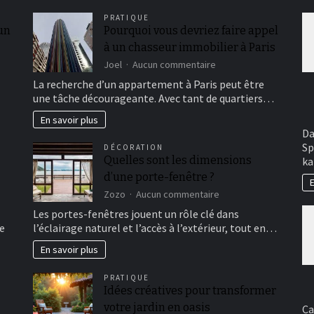
PRATIQUE
 un
Pourquoi vous devriez faire appel
à un chasseur immobilier à Paris
sur
Joel
Aucun commentaire
Pourquoi
La recherche d’un appartement à Paris peut être
vous
une tâche décourageante. Avec tant de quartiers…
devriez
faire
En savoir plus
appel
Da
à
Sp
DÉCORATION
un
Quelles sont les dimensions
ka
chasseur
d’une porte-fenêtre ?
immobilier
E
à
sur
Zozo
Aucun commentaire
Paris
Quelles
Les portes-fenêtres jouent un rôle clé dans
sont
e
l’éclairage naturel et l’accès à l’extérieur, tout en…
les
dimensions
En savoir plus
d’une
porte-
PRATIQUE
fenêtre
Idées créatives pour transformer
?
votre jardin en oasis
Ca