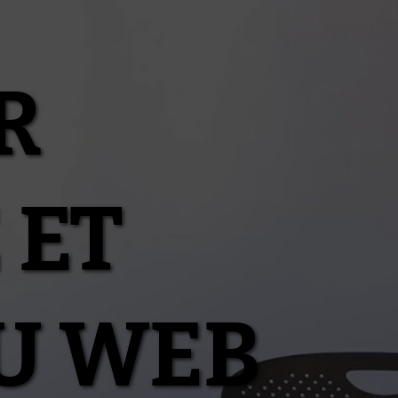
R
 ET
U WEB