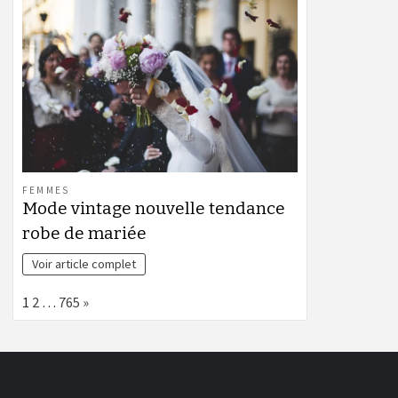
FEMMES
Mode vintage nouvelle tendance
robe de mariée
Voir article complet
Page:
Next
1
2
…
765
»