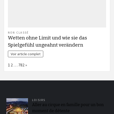
NON CLASSÉ
Wetten ohne Limit und wie sie das
Spielgefühl ungeahnt verändern
Voir article complet
Page:
Next
1
2
…
782
»
LOISIRS
Aller au cirque en famille pour un bon
moment de détente