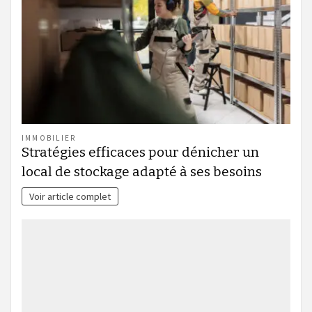
IMMOBILIER
Stratégies efficaces pour dénicher un
local de stockage adapté à ses besoins
Voir article complet