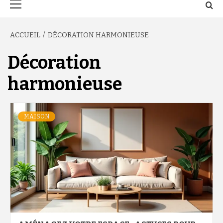
principal
ACCUEIL
DÉCORATION HARMONIEUSE
Décoration
harmonieuse
MAISON