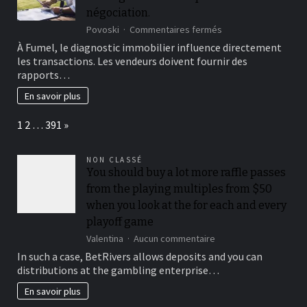
Today
négociation.
sur
Povoski
Commentaires fermés
Plus-
À Fumel, le diagnostic immobilier influence directement
value
les transactions. Les vendeurs doivent fournir des
immobilière
rapports…
:
le
En savoir plus
rôle
crucial
Page:
Next
1
2
…
391
»
du
diagnostic
technique
NON CLASSÉ
dans
You should buy a lot more raffle passes
la
from the playing multiples from $50
négociation.
when you look at the for each and every
playoff game
sur
Valentina
Aucun commentaire
You
In such a case, BetRivers allows deposits and you can
should
distributions at the gambling enterprise…
buy
a
En savoir plus
lot