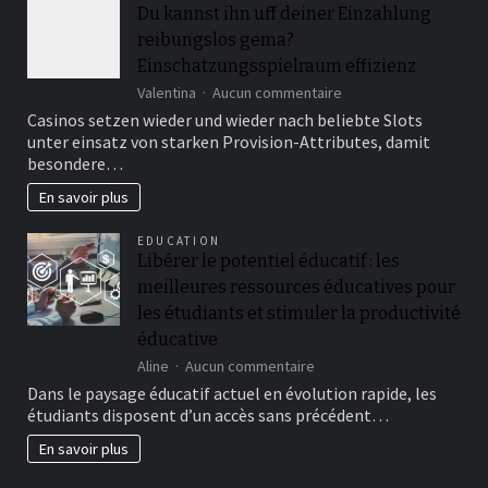
Du kannst ihn uff deiner Einzahlung
reibungslos gema?
Einschatzungsspielraum effizienz
sur
Valentina
Aucun commentaire
Du
Casinos setzen wieder und wieder nach beliebte Slots
kannst
unter einsatz von starken Provision-Attributes, damit
ihn
besondere…
uff
deiner
En savoir plus
Einzahlung
reibungslos
EDUCATION
gema?
Libérer le potentiel éducatif : les
Einschatzungsspielra
meilleures ressources éducatives pour
effizienz
les étudiants et stimuler la productivité
éducative
sur
Aline
Aucun commentaire
Libérer
Dans le paysage éducatif actuel en évolution rapide, les
le
étudiants disposent d’un accès sans précédent…
potentiel
éducatif
En savoir plus
:
les