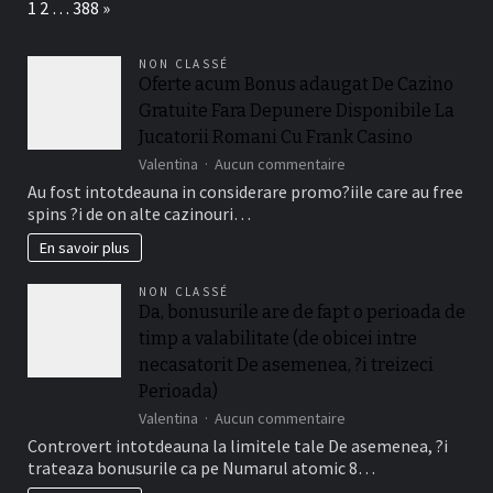
Page:
Next
1
2
…
388
»
meilleures
ressources
éducatives
NON CLASSÉ
pour
Oferte acum Bonus adaugat De Cazino
les
Gratuite Fara Depunere Disponibile La
étudiants
et
Jucatorii Romani Cu Frank Casino
stimuler
sur
Valentina
Aucun commentaire
la
Oferte
Au fost intotdeauna in considerare promo?iile care au free
productivité
acum
éducative
spins ?i de on alte cazinouri…
Bonus
adaugat
En savoir plus
De
Cazino
NON CLASSÉ
Gratuite
Da, bonusurile are de fapt o perioada de
Fara
timp a valabilitate (de obicei intre
Depunere
Disponibile
necasatorit De asemenea, ?i treizeci
La
Perioada)
Jucatorii
sur
Valentina
Aucun commentaire
Romani
Da,
Cu
Controvert intotdeauna la limitele tale De asemenea, ?i
bonusurile
Frank
trateaza bonusurile ca pe Numarul atomic 8…
are
Casino