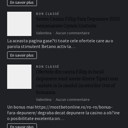
de
En savoir plus
fapt
o
NON CLASSÉ
perioada
Seven Casino Fillip Fara Depunere 2025
de
nenumarate Gyrate Gratuite
timp
a
sur
Valentina
Aucun commentaire
valabilitate
Seven
La aceasta pagina gase?ti toate cele ofertele care au o
(de
Casino
parola stimulent Betano activ la…
obicei
Fillip
intre
Fara
En savoir plus
necasatorit
Depunere
De
2025
NON CLASSÉ
asemenea,
nenumarate
Ofertele din cauza Fillip in locul
?
Gyrate
i
depunere sunt unele dintre Tipuri mai
Gratuite
treizeci
cautate in la randul jucatorilor Out of
Perioada)
Romania
sur
Valentina
Aucun commentaire
Ofertele
Un bonus mai https://mostbetonline.ro/ro-ro/bonus-
din
fara-depunere/ degraba decat depunere la casino a ob?ine
cauza
o posibilitate excelenta on…
Fillip
in
En savoir plus