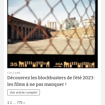
CULTURE
Découvrez les blockbusters de l’été 2023 :
les films à ne pas manquer !
Voir article complet
Page:
Next
1
2
…
775
»