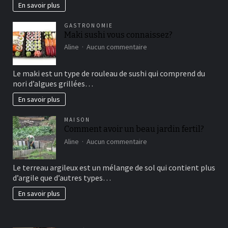
marketing
En savoir plus
vertical?
GASTRONOMIE
Maki sushi vous connaissez?
sur
Aline
Aucun commentaire
Maki
sushi
Le maki est un type de rouleau de sushi qui comprend du
vous
nori d’algues grillées…
connaissez?
En savoir plus
MAISON
Comment avoir un beau jardin fertil?
sur
Aline
Aucun commentaire
Comment
avoir
Le terreau argileux est un mélange de sol qui contient plus
un
d’argile que d’autres types…
beau
jardin
En savoir plus
fertil?