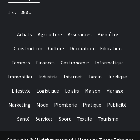
locul
depunere
Page:
Next
1
2
…
388
»
sunt
unele
dintre
Tipuri
Achats
Agriculture
Assurances
Bien-être
mai
cautate
in
Construction
Culture
Décoration
Education
la
randul
Femmes
Finances
Gastronomie
Informatique
jucatorilor
Out
of
Immobilier
Industrie
Internet
Jardin
Juridique
Romania
Lifestyle
Logistique
Loisirs
Maison
Mariage
Marketing
Mode
Plomberie
Pratique
Publicité
Santé
Services
Sport
Textile
Tourisme