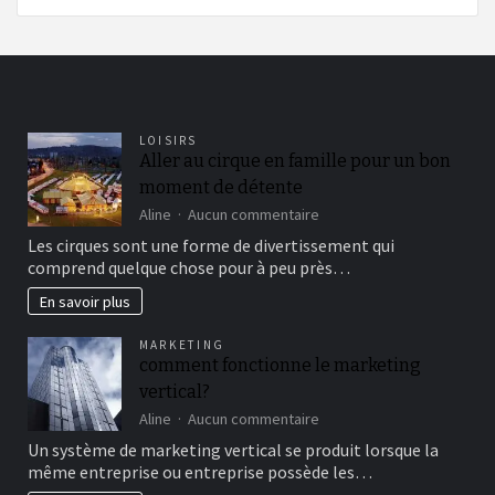
LOISIRS
Aller au cirque en famille pour un bon
moment de détente
sur
Aline
Aucun commentaire
Aller
Les cirques sont une forme de divertissement qui
au
comprend quelque chose pour à peu près…
cirque
en
En savoir plus
famille
pour
MARKETING
un
comment fonctionne le marketing
bon
vertical?
moment
de
sur
Aline
Aucun commentaire
détente
comment
Un système de marketing vertical se produit lorsque la
fonctionne
même entreprise ou entreprise possède les…
le