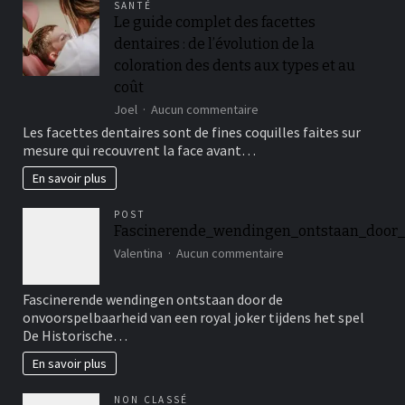
SANTÉ
Le guide complet des facettes
dentaires : de l’évolution de la
coloration des dents aux types et au
coût
sur
Joel
Aucun commentaire
Le
Les facettes dentaires sont de fines coquilles faites sur
guide
mesure qui recouvrent la face avant…
complet
des
En savoir plus
facettes
dentaires :
POST
de
Fascinerende_wendingen_ontstaan_door_
l’évolution
sur
Valentina
Aucun commentaire
de
Fascinerende_wendin
la
coloration
Fascinerende wendingen ontstaan door de
des
onvoorspelbaarheid van een royal joker tijdens het spel
dents
De Historische…
aux
types
En savoir plus
et
au
coût
NON CLASSÉ