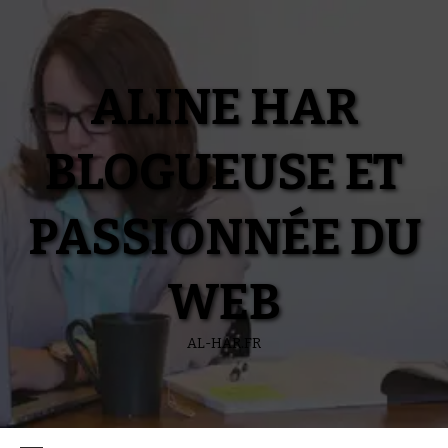
Aller
au
contenu
ALINE HAR
BLOGUEUSE ET
PASSIONNÉE DU
WEB
AL-HAR.FR
Menu