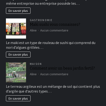
fonctionne
même entreprise ou entreprise possède les…
le
marketing
En savoir plus
vertical?
GASTRONOMIE
Maki sushi vous connaissez?
sur
Aline
Aucun commentaire
Maki
sushi
Le maki est un type de rouleau de sushi qui comprend du
vous
nori d’algues grillées…
connaissez?
En savoir plus
MAISON
Comment avoir un beau jardin fertil?
sur
Aline
Aucun commentaire
Comment
avoir
Le terreau argileux est un mélange de sol qui contient plus
un
d’argile que d’autres types…
beau
jardin
En savoir plus
fertil?