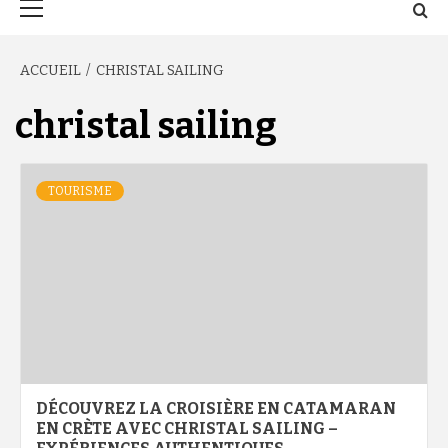
principal
ACCUEIL
CHRISTAL SAILING
christal sailing
TOURISME
DÉCOUVREZ LA CROISIÈRE EN CATAMARAN
EN CRÈTE AVEC CHRISTAL SAILING –