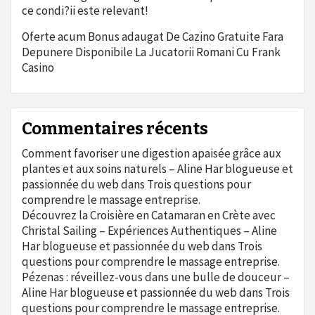
ce condi?ii este relevant!
Oferte acum Bonus adaugat De Cazino Gratuite Fara
Depunere Disponibile La Jucatorii Romani Cu Frank
Casino
Commentaires récents
Comment favoriser une digestion apaisée grâce aux
plantes et aux soins naturels – Aline Har blogueuse et
passionnée du web
dans
Trois questions pour
comprendre le massage entreprise.
Découvrez la Croisière en Catamaran en Crète avec
Christal Sailing – Expériences Authentiques – Aline
Har blogueuse et passionnée du web
dans
Trois
questions pour comprendre le massage entreprise.
Pézenas : réveillez-vous dans une bulle de douceur –
Aline Har blogueuse et passionnée du web
dans
Trois
questions pour comprendre le massage entreprise.