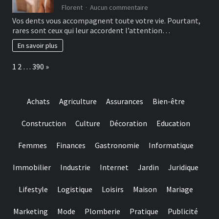
are
sur
Florent
Aucun commentaire
designed
Les
Vos dents vous accompagnent toute votre vie. Pourtant,
for
bonnes
rares sont ceux qui leur accordent l’attention…
really
habitudes
baccarat
à
En savoir plus
real
adopter
time
pour
Page:
Next
1
2
…
390
»
gambling
préserver
games
ses
we
dents
have
Achats
Agriculture
Assurances
Bien-être
needed
Construction
Culture
Décoration
Education
Femmes
Finances
Gastronomie
Informatique
Immobilier
Industrie
Internet
Jardin
Juridique
Lifestyle
Logistique
Loisirs
Maison
Mariage
Marketing
Mode
Plomberie
Pratique
Publicité