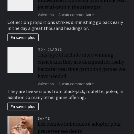
immediately following 3 hit a brick wall
journal-within the attempts
sur
Valentina
Aucun commentaire
To
Collection proportions strikes diminishing go back early
suit
in the day a great thousand headings or…
your
security,
En savoir plus
you’ll
be
NON CLASSÉ
locked
This type of include more winning
out
choice and they are designed for really
immediately
following
baccarat real time gambling games we
3
have needed
hit
sur
Valentina
Aucun commentaire
a
This
brick
They are live versions from black-jack, roulette, poker, in
type
wall
addition to many other game offering…
of
journal-
include
within
En savoir plus
more
the
winning
attempts
SANTÉ
choice
Les bonnes habitudes à adopter pour
and
préserver ses dents
they