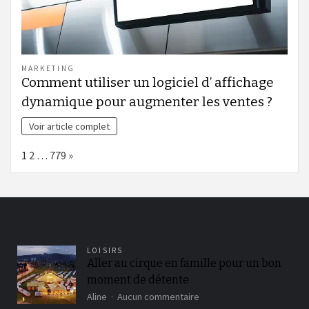
MARKETING
Comment utiliser un logiciel d’ affichage
dynamique pour augmenter les ventes ?
Voir article complet
Page:
Next
1
2
…
779
»
LOISIRS
Aller au cirque en famille pour un bon
moment de détente
sur
Aline
Aucun commentaire
Aller