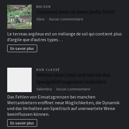
MAISON
Comment avoir un beau jardin fertil?
sur
Aline
Aucun commentaire
Comment
avoir
Le terreau argileux est un mélange de sol qui contient plus
un
d’argile que d’autres types…
beau
jardin
En savoir plus
fertil?
NON CLASSÉ
Wetten ohne Limit und wie sie das
Spielgefühl ungeahnt verändern
sur
Valentina
Aucun commentaire
Wetten
Das Fehlen von Einsatzgrenzen bei manchen
ohne
Wettanbietern eröffnet neue Möglichkeiten, die Dynamik
Limit
und das Verhalten am Spieltisch auf unerwartete Weise
und
beeinflussen können.
wie
sie
En savoir plus
das