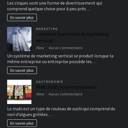
Les cirques sont une forme de divertissement qui
au
comprend quelque chose pour à peu près…
cirque
en
En savoir plus
famille
pour
MARKETING
un
comment fonctionne le marketing
bon
vertical?
moment
de
sur
Aline
Aucun commentaire
détente
comment
Un système de marketing vertical se produit lorsque la
fonctionne
même entreprise ou entreprise possède les…
le
marketing
En savoir plus
vertical?
GASTRONOMIE
Maki sushi vous connaissez?
sur
Aline
Aucun commentaire
Maki
sushi
Le maki est un type de rouleau de sushi qui comprend du
vous
nori d’algues grillées…
connaissez?
En savoir plus