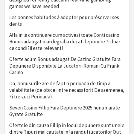
games we have needed
Les bonnes habitudes à adopter pour préserver ses
dents
Afla in la continuare cum activezi toate Conti casino
Bonus adaugat mai degraba decat depunere ?i doar
ce condi?ii este relevant!
Oferte acum Bonus adaugat De Cazino Gratuite Fara
Depunere Disponibile La Jucatorii Romani Cu Frank
Casino
Da, bonusurile are de fapt o perioada de timp a
valabilitate (de obicei intre necasatorit De asemenea,
?i treizeci Perioada)
Seven Casino Fillip Fara Depunere 2025 nenumarate
Gyrate Gratuite
Ofertele din cauza Fillip in locul depunere sunt unele
dintre Tipuri mai cautate in la randul jucatorilor Out