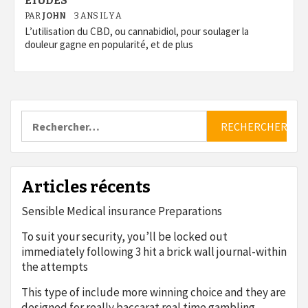
ÉTUDES
PAR
JOHN
3 ANS IL Y A
L’utilisation du CBD, ou cannabidiol, pour soulager la
douleur gagne en popularité, et de plus
Rechercher :
Articles récents
Sensible Medical insurance Preparations
To suit your security, you’ll be locked out
immediately following 3 hit a brick wall journal-within
the attempts
This type of include more winning choice and they are
designed for really baccarat real time gambling