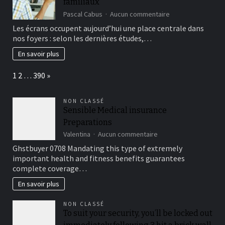
familiaux
sur
Pascal Cabus
Aucun commentaire
Quand
Les écrans occupent aujourd’hui une place centrale dans
la
nos foyers : selon les dernières études,…
technologie
redéfinit
En savoir plus
les
liens
Page:
Next
1
2
…
390
»
familiaux
NON CLASSÉ
Sensible Medical insurance
Preparations
sur
Valentina
Aucun commentaire
Sensible
Ghstbuyer 0708 Mandating this type of extremely
Medical
important health and fitness benefits guarantees
insurance
complete coverage…
Preparations
En savoir plus
NON CLASSÉ
To suit your security, you’ll be locked out