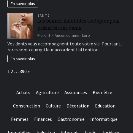
include
within
En savoir plus
more
the
winning
attempts
SANTÉ
choice
Les bonnes habitudes à adopter pour
and
préserver ses dents
they
are
sur
Florent
Aucun commentaire
designed
Les
Vos dents vous accompagnent toute votre vie. Pourtant,
for
bonnes
rares sont ceux qui leur accordent l’attention…
really
habitudes
baccarat
à
En savoir plus
real
adopter
time
pour
Page:
Next
1
2
…
390
»
gambling
préserver
games
ses
we
dents
have
Achats
Agriculture
Assurances
Bien-être
needed
Construction
Culture
Décoration
Education
Femmes
Finances
Gastronomie
Informatique
Immobilier
Industrie
Internet
Jardin
Juridique