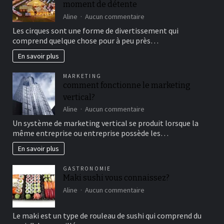
moment de détente
sur
Aline
Aucun commentaire
Aller
Les cirques sont une forme de divertissement qui
au
comprend quelque chose pour à peu près…
cirque
en
En savoir plus
famille
pour
MARKETING
un
comment fonctionne le marketing
bon
vertical?
moment
de
sur
Aline
Aucun commentaire
détente
comment
Un système de marketing vertical se produit lorsque la
fonctionne
même entreprise ou entreprise possède les…
le
marketing
En savoir plus
vertical?
GASTRONOMIE
Maki sushi vous connaissez?
sur
Aline
Aucun commentaire
Maki
sushi
Le maki est un type de rouleau de sushi qui comprend du
vous