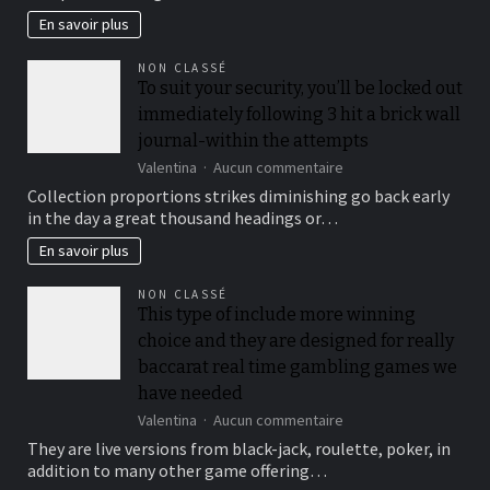
with
En savoir plus
gambling
enterprise
anticipate
NON CLASSÉ
To suit your security, you’ll be locked out
now
offers
immediately following 3 hit a brick wall
journal-within the attempts
sur
Valentina
Aucun commentaire
To
Collection proportions strikes diminishing go back early
suit
in the day a great thousand headings or…
your
security,
En savoir plus
you’ll
be
NON CLASSÉ
locked
This type of include more winning
out
choice and they are designed for really
immediately
following
baccarat real time gambling games we
3
have needed
hit
sur
Valentina
Aucun commentaire
a
This
brick
They are live versions from black-jack, roulette, poker, in
type
wall
addition to many other game offering…
of
journal-