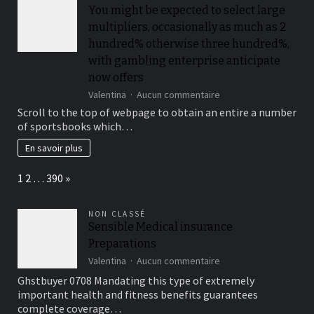
votre
You might be expected to select large
couple
multipliers, occasionally as much as 2
a
de
hundred% otherwise three hundred%,
l’avenir
with gambling enterprise anticipate
now offers
sur
Valentina
Aucun commentaire
You
Scroll to the top of webpage to obtain an entire a number
might
of sportsbooks which…
be
expected
En savoir plus
to
select
Page:
Next
1
2
…
390
»
large
multipliers,
occasionally
NON CLASSÉ
as
Sensible Medical insurance
much
Preparations
as
2
sur
Valentina
Aucun commentaire
hundred%
Sensible
Ghstbuyer 0708 Mandating this type of extremely
otherwise
Medical
important health and fitness benefits guarantees
three
insurance
complete coverage…
hundred%,
Preparations