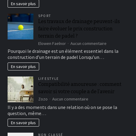
blo?
En savoir plus
Einzahlung
besitzen
SPORT
den
Les travaux de drainage peuvent-ils
speziellen
faire évoluer le prix construction
Relevanz
in
terrain de padel ?
der
sur
Elowen Faelnor
Aucun commentaire
Casinobranche
Les
Pourquoi le drainage est un élément essentiel dans la
travaux
construction d’un terrain de padel Lorsqu’un…
de
drainage
En savoir plus
peuvent-
ils
LIFESTYLE
faire
Compatibilité amoureuse : comment
évoluer
savoir si votre couple a de l’avenir
le
prix
sur
Zozo
Aucun commentaire
construction
Compatibilité
Il y a des moments dans une relation où on se pose la
terrain
amoureuse
question, même…
de
:
padel
comment
En savoir plus
?
savoir
si
NON CLASSÉ