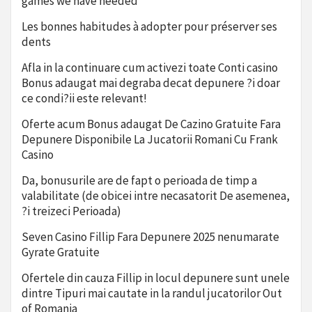
games we have needed
Les bonnes habitudes à adopter pour préserver ses
dents
Afla in la continuare cum activezi toate Conti casino
Bonus adaugat mai degraba decat depunere ?i doar
ce condi?ii este relevant!
Oferte acum Bonus adaugat De Cazino Gratuite Fara
Depunere Disponibile La Jucatorii Romani Cu Frank
Casino
Da, bonusurile are de fapt o perioada de timp a
valabilitate (de obicei intre necasatorit De asemenea,
?i treizeci Perioada)
Seven Casino Fillip Fara Depunere 2025 nenumarate
Gyrate Gratuite
Ofertele din cauza Fillip in locul depunere sunt unele
dintre Tipuri mai cautate in la randul jucatorilor Out
of Romania