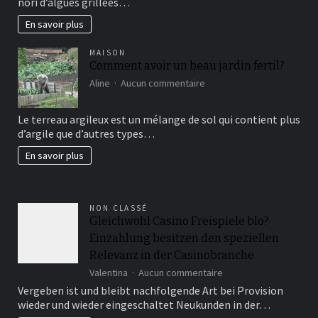
nori d’algues grillées…
connaissez?
En savoir plus
MAISON
Comment avoir un beau jardin fertil?
sur
Aline
Aucun commentaire
Comment
avoir
Le terreau argileux est un mélange de sol qui contient plus
un
d’argile que d’autres types…
beau
jardin
En savoir plus
fertil?
NON CLASSÉ
Gleichwohl Casino Freispiele blo?
Einzahlung besitzen den speziellen
Relevanz in der Casinobranche
sur
Valentina
Aucun commentaire
Gleichwohl
Vergeben ist und bleibt nachfolgende Art bei Provision
Casino
wieder und wieder eingeschaltet Neukunden in der…
Freispiele