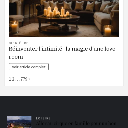
BIEN-ÊTRE
Réinventer l’intimité : la magie d’une love
room
Voir article complet
Page:
Next
1
2
…
779
»
LOISIRS
Aller au cirque en famille pour un bon