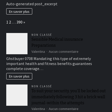
Décuplez
Auto-generated post_excerpt
vos
Gains
En savoir plus
avec
un
Page:
Next
1
2
…
390
»
Bonus
Fou
dans
NON CLASSÉ
ce
Sensible Medical insurance
Casino
Preparations
en
Ligne
sur
Valentina
Aucun commentaire
Sensible
Ghstbuyer 0708 Mandating this type of extremely
Medical
important health and fitness benefits guarantees
insurance
complete coverage…
Preparations
En savoir plus
NON CLASSÉ
To suit your security, you’ll be locked out
immediately following 3 hit a brick wall
journal-within the attempts
sur
Valentina
Aucun commentaire