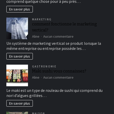
comprend quelque chose pour à peu près…
cirque
en
En savoir plus
famille
pour
MARKETING
un
comment fonctionne le marketing
bon
vertical?
moment
de
sur
Aline
Aucun commentaire
détente
comment
Un système de marketing vertical se produit lorsque la
fonctionne
même entreprise ou entreprise possède les…
le
marketing
En savoir plus
vertical?
GASTRONOMIE
Maki sushi vous connaissez?
sur
Aline
Aucun commentaire
Maki
sushi
Le maki est un type de rouleau de sushi qui comprend du
vous
nori d’algues grillées…
connaissez?
En savoir plus
MAISON