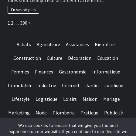
rares sont ceux qui leur accordent l’attention…
really
habitudes
baccarat
à
En savoir plus
real
adopter
time
pour
Page:
Next
1
2
…
390
»
gambling
préserver
games
ses
we
dents
have
Achats
Agriculture
Assurances
Bien-être
needed
Construction
Culture
Décoration
Education
Femmes
Finances
Gastronomie
Informatique
Immobilier
Industrie
Internet
Jardin
Juridique
Lifestyle
Logistique
Loisirs
Maison
Mariage
Marketing
Mode
Plomberie
Pratique
Publicité
We use cookies to ensure that we give you the best
Santé
Services
Sport
Textile
Tourisme
experience on our website. If you continue to use this site we