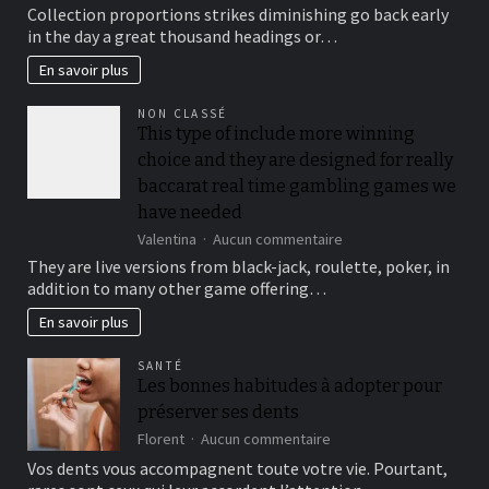
To
Collection proportions strikes diminishing go back early
suit
in the day a great thousand headings or…
your
security,
En savoir plus
you’ll
be
NON CLASSÉ
locked
This type of include more winning
out
choice and they are designed for really
immediately
following
baccarat real time gambling games we
3
have needed
hit
sur
Valentina
Aucun commentaire
a
This
brick
They are live versions from black-jack, roulette, poker, in
type
wall
addition to many other game offering…
of
journal-
include
within
En savoir plus
more
the
winning
attempts
SANTÉ
choice
Les bonnes habitudes à adopter pour
and
préserver ses dents
they
are
sur
Florent
Aucun commentaire
designed
Les
Vos dents vous accompagnent toute votre vie. Pourtant,
for
bonnes