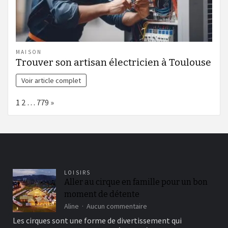
MAISON
Trouver son artisan électricien à Toulouse
Voir article complet
Page:
Next
1
2
…
779
»
LOISIRS
Aller au cirque en famille pour un bon
moment de détente
sur
Aline
Aucun commentaire
Aller
Les cirques sont une forme de divertissement qui
au