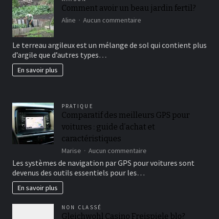
Comment avoir un beau jardin fertil?
sur
Aline
Aucun commentaire
Comment
avoir
Le terreau argileux est un mélange de sol qui contient plus
un
d’argile que d’autres types…
beau
jardin
En savoir plus
fertil?
PRATIQUE
Comparatif des meilleurs GPS pour
voitures : guide d’achat et
caractéristiques
sur
Marise
Aucun commentaire
Comparatif
Les systèmes de navigation par GPS pour voitures sont
des
devenus des outils essentiels pour les…
meilleurs
GPS
En savoir plus
pour
voitures
NON CLASSÉ
:
Gleichwohl Casino Freispiele blo?