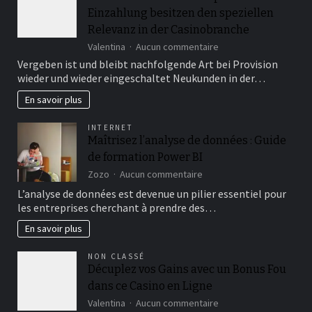
guide
Einzahlung besitzen den speziellen
d’achat
et
Relevanz in der Casinobranche
caractéristiques
sur
Valentina
Aucun commentaire
Gleichwohl
Vergeben ist und bleibt nachfolgende Art bei Provision
Casino
wieder und wieder eingeschaltet Neukunden in der…
Freispiele
blo?
En savoir plus
Einzahlung
besitzen
INTERNET
den
Maîtrisez l’analyse de données : Guide
speziellen
de formation Power BI
Relevanz
in
sur
Zozo
Aucun commentaire
der
Maîtrisez
L’analyse de données est devenue un pilier essentiel pour
Casinobranche
l’analyse
les entreprises cherchant à prendre des…
de
données
En savoir plus
:
Guide
NON CLASSÉ
de
Décuplez vos Gains avec un Bonus Fou
formation
dans ce Casino en Ligne
Power
BI
sur
Valentina
Aucun commentaire