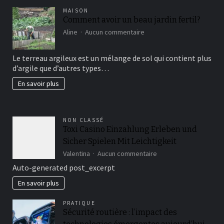
MAISON
Comment avoir un beau jardin fertil?
sur
Aline
Aucun commentaire
Comment
avoir
Le terreau argileux est un mélange de sol qui contient plus
un
d’argile que d’autres types…
beau
jardin
En savoir plus
fertil?
NON CLASSÉ
Toxi Casino Einzahlung Erleben und
Sicher Spielen Mit Leichtigkeit
sur
Valentina
Aucun commentaire
Toxi
Auto-generated post_excerpt
Casino
Einzahlung
En savoir plus
Erleben
und
PRATIQUE
Sicher
Sécurité routière : l’impact des
Spielen