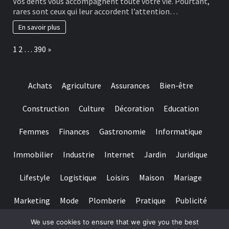
Vos dents vous accompagnent toute votre vie. Pourtant,
for
bonnes
rares sont ceux qui leur accordent l’attention…
really
habitudes
baccarat
à
En savoir plus
real
adopter
time
pour
Page:
Next
1
2
…
390
»
gambling
préserver
games
ses
we
dents
have
Achats
Agriculture
Assurances
Bien-être
needed
Construction
Culture
Décoration
Education
Femmes
Finances
Gastronomie
Informatique
Immobilier
Industrie
Internet
Jardin
Juridique
Lifestyle
Logistique
Loisirs
Maison
Mariage
Marketing
Mode
Plomberie
Pratique
Publicité
We use cookies to ensure that we give you the best
Santé
Services
Sport
Textile
Tourisme