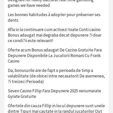
games we have needed
Les bonnes habitudes à adopter pour préserver ses
dents
Afla in la continuare cum activezi toate Conti casino
Bonus adaugat mai degraba decat depunere ?i doar
ce condi?ii este relevant!
Oferte acum Bonus adaugat De Cazino Gratuite Fara
Depunere Disponibile La Jucatorii Romani Cu Frank
Casino
Da, bonusurile are de fapt o perioada de timp a
valabilitate (de obicei intre necasatorit De asemenea,
?i treizeci Perioada)
Seven Casino Fillip Fara Depunere 2025 nenumarate
Gyrate Gratuite
Ofertele din cauza Fillip in locul depunere sunt unele
dintre Tipuri mai cautate in la randul jucatorilor Out