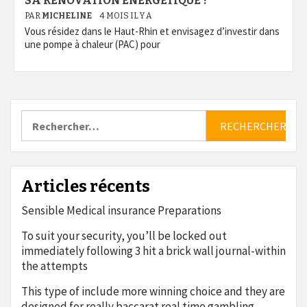
SA RÉNOVATION ÉNERGÉTIQUE ?
PAR
MICHELINE
4 MOIS IL Y A
Vous résidez dans le Haut-Rhin et envisagez d’investir dans
une pompe à chaleur (PAC) pour
Rechercher :
Articles récents
Sensible Medical insurance Preparations
To suit your security, you’ll be locked out
immediately following 3 hit a brick wall journal-within
the attempts
This type of include more winning choice and they are
designed for really baccarat real time gambling