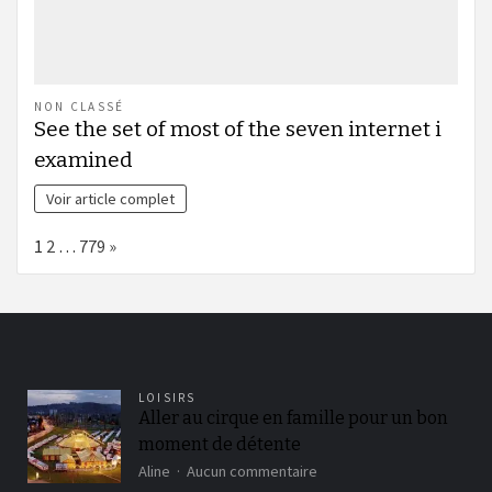
NON CLASSÉ
See the set of most of the seven internet i
examined
Voir article complet
Page:
Next
1
2
…
779
»
LOISIRS
Aller au cirque en famille pour un bon
moment de détente
sur
Aline
Aucun commentaire
Aller