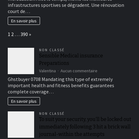
signes
infrastructures sportives se dégradent. Une rénovation
montrent
court de…
qu’une
rénovation
En savoir plus
court
de
Page:
Next
1
2
…
390
»
tennis
devient
urgente
NON CLASSÉ
?
Sensible Medical insurance
Preparations
sur
Valentina
Aucun commentaire
Sensible
Ghstbuyer 0708 Mandating this type of extremely
Medical
important health and fitness benefits guarantees
insurance
complete coverage…
Preparations
En savoir plus
NON CLASSÉ
To suit your security, you’ll be locked out
immediately following 3 hit a brick wall
journal-within the attempts