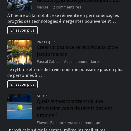
technologies émergentes aujourd’hui
Mit
Leichtigkeit
sur
Marise
2 commentaires
Sécurité
À l’heure où la mobilité se réinvente en permanence, les
routière
progrès des technologies émergentes bouleversent…
:
l’impact
En savoir plus
des
technologies
PRATIQUE
émergentes
Créer un oasis de sérénité dans votre
aujourd’hui
jardin maison
sur
Pascal Cabus
Aucun commentaire
Créer
Le rythme effréné de la vie moderne pousse de plus en plus
un
de personnes à…
oasis
de
En savoir plus
sérénité
dans
SPORT
votre
Quels signes montrent qu’une
jardin
rénovation court de tennis devient
maison
urgente ?
sur
Elowen Faelnor
Aucun commentaire
Quels
Introduction Avec le temps, même les meilleures