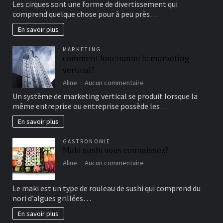
Les cirques sont une forme de divertissement qui
au
comprend quelque chose pour à peu près…
cirque
en
En savoir plus
famille
pour
MARKETING
un
comment fonctionne le marketing
bon
vertical?
moment
de
sur
Aline
Aucun commentaire
détente
comment
Un système de marketing vertical se produit lorsque la
fonctionne
même entreprise ou entreprise possède les…
le
marketing
En savoir plus
vertical?
GASTRONOMIE
Maki sushi vous connaissez?
sur
Aline
Aucun commentaire
Maki
sushi
Le maki est un type de rouleau de sushi qui comprend du
vous
nori d’algues grillées…
connaissez?
En savoir plus