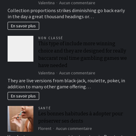
sur
Valentina
Aucun commentaire
To
Collection proportions strikes diminishing go back early
suit
in the day a great thousand headings or…
your
security,
En savoir plus
you’ll
be
NON CLASSÉ
locked
This type of include more winning
out
choice and they are designed for really
immediately
following
baccarat real time gambling games we
3
have needed
hit
sur
Valentina
Aucun commentaire
a
This
brick
They are live versions from black-jack, roulette, poker, in
type
wall
addition to many other game offering…
of
journal-
include
within
En savoir plus
more
the
winning
attempts
SANTÉ
choice
Les bonnes habitudes à adopter pour
and
préserver ses dents
they
are
sur
Florent
Aucun commentaire
designed
Les